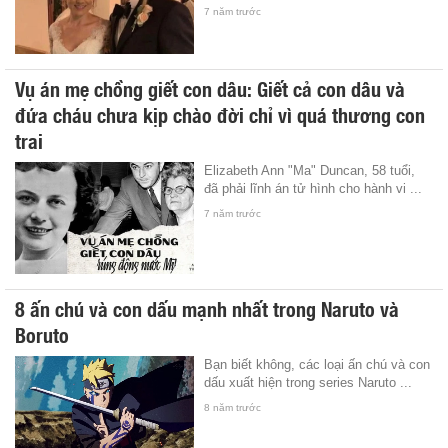
7 năm trước
Vụ án mẹ chồng giết con dâu: Giết cả con dâu và
đứa cháu chưa kịp chào đời chỉ vì quá thương con
trai
Elizabeth Ann "Ma" Duncan, 58 tuổi,
đã phải lĩnh án tử hình cho hành vi ...
7 năm trước
8 ấn chú và con dấu mạnh nhất trong Naruto và
Boruto
Bạn biết không, các loại ấn chú và con
dấu xuất hiện trong series Naruto ...
8 năm trước