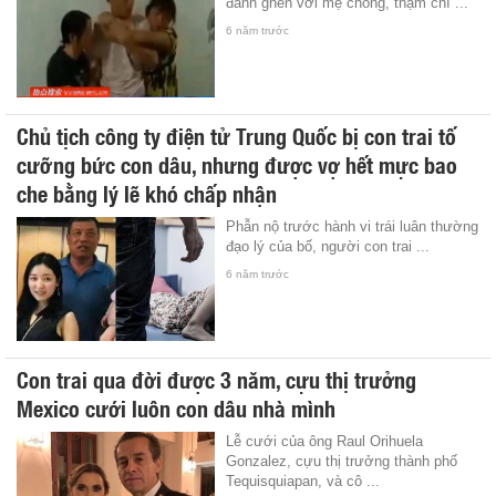
đánh ghen với mẹ chồng, thậm chí ...
6 năm trước
Chủ tịch công ty điện tử Trung Quốc bị con trai tố
cưỡng bức con dâu, nhưng được vợ hết mực bao
che bằng lý lẽ khó chấp nhận
Phẫn nộ trước hành vi trái luân thường
đạo lý của bố, người con trai ...
6 năm trước
Con trai qua đời được 3 năm, cựu thị trưởng
Mexico cưới luôn con dâu nhà mình
Lễ cưới của ông Raul Orihuela
Gonzalez, cựu thị trưởng thành phố
Tequisquiapan, và cô ...