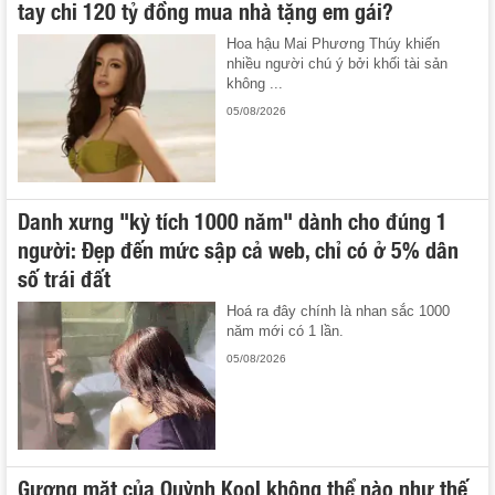
tay chi 120 tỷ đồng mua nhà tặng em gái?
Hoa hậu Mai Phương Thúy khiến
nhiều người chú ý bởi khối tài sản
không ...
05/08/2026
Danh xưng "kỳ tích 1000 năm" dành cho đúng 1
người: Đẹp đến mức sập cả web, chỉ có ở 5% dân
số trái đất
Hoá ra đây chính là nhan sắc 1000
năm mới có 1 lần.
05/08/2026
Gương mặt của Quỳnh Kool không thể nào như thế