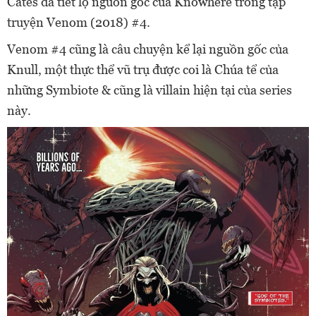
Cates đã tiết lộ nguồn gốc của Knowhere trong tập
truyện Venom (2018) #4.
Venom #4 cũng là câu chuyện kể lại nguồn gốc của
Knull, một thực thể vũ trụ được coi là Chúa tể của
những Symbiote & cũng là villain hiện tại của series
này.