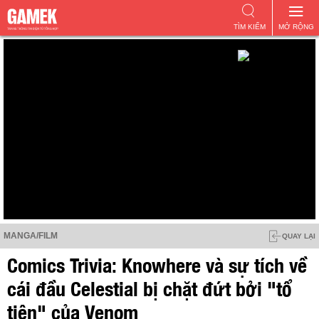
TÌM KIẾM
MỞ RỘNG
MANGA/FILM
QUAY LẠI
Comics Trivia: Knowhere và sự tích về
cái đầu Celestial bị chặt đứt bởi "tổ
tiên" của Venom