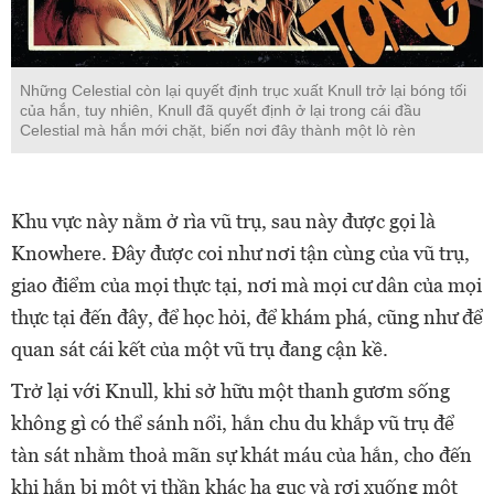
Những Celestial còn lại quyết định trục xuất Knull trở lại bóng tối
của hắn, tuy nhiên, Knull đã quyết định ở lại trong cái đầu
Celestial mà hắn mới chặt, biến nơi đây thành một lò rèn
Khu vực này nằm ở rìa vũ trụ, sau này được gọi là
Knowhere. Đây được coi như nơi tận cùng của vũ trụ,
giao điểm của mọi thực tại, nơi mà mọi cư dân của mọi
thực tại đến đây, để học hỏi, để khám phá, cũng như để
quan sát cái kết của một vũ trụ đang cận kề.
Trở lại với Knull, khi sở hữu một thanh gươm sống
không gì có thể sánh nổi, hắn chu du khắp vũ trụ để
tàn sát nhằm thoả mãn sự khát máu của hắn, cho đến
khi hắn bị một vị thần khác hạ gục và rơi xuống một