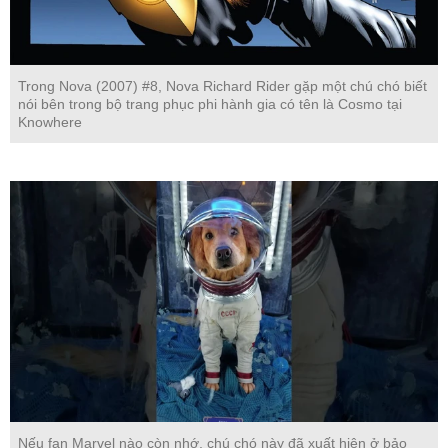
Trong Nova (2007) #8, Nova Richard Rider gặp một chú chó biết
nói bên trong bộ trang phục phi hành gia có tên là Cosmo tại
Knowhere
Nếu fan Marvel nào còn nhớ, chú chó này đã xuất hiện ở bảo