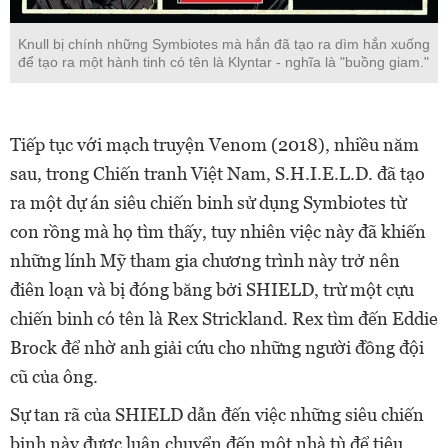
Knull bị chính những Symbiotes mà hắn đã tạo ra dìm hắn xuống
để tạo ra một hành tinh có tên là Klyntar - nghĩa là "buồng giam."
Tiếp tục với mạch truyện Venom (2018), nhiều năm
sau, trong Chiến tranh Việt Nam, S.H.I.E.L.D. đã tạo
ra một dự án siêu chiến binh sử dụng Symbiotes từ
con rồng mà họ tìm thấy, tuy nhiên việc này đã khiến
những lính Mỹ tham gia chương trình này trở nên
điên loạn và bị đóng băng bởi SHIELD, trừ một cựu
chiến binh có tên là Rex Strickland. Rex tìm đến Eddie
Brock để nhờ anh giải cứu cho những người đồng đội
cũ của ông.
Sự tan rã của SHIELD dẫn đến việc những siêu chiến
binh này được luân chuyển đến một nhà tù để tiêu