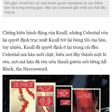
Nổi giận, Knull bèn rút một thanh gươm Symbiote từ vực thẳm
tăm tối trong không gian, tiếp cận Celestial gần nhất và chặt đầu
ông ta.
Chứng kiến hành động của Knull, những Celestial còn
lại quyết định trục xuất Knull trở lại bóng tối của hắn,
tuy nhiên, Knull đã quyết định ở lại trong cái đầu
Celestial mà hắn mới chặt, biến nơi đây thành một lò
rèn, nơi mà hắn đã rèn nên thanh gươm nổi tiếng All-
Black, the Necrosword.