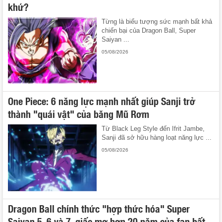
khứ?
Từng là biểu tượng sức mạnh bất khả
chiến bại của Dragon Ball, Super
Saiyan ...
05/08/2026
One Piece: 6 năng lực mạnh nhất giúp Sanji trở
thành "quái vật" của băng Mũ Rơm
Từ Black Leg Style đến Ifrit Jambe,
Sanji đã sở hữu hàng loạt năng lực ...
05/08/2026
Dragon Ball chính thức "hợp thức hóa" Super
Saiyan 5, 6 và 7, giấc mơ hơn 20 năm của fan bất