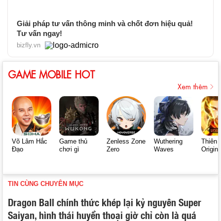
Giải pháp tư vấn thông minh và chốt đơn hiệu quả!
Tư vấn ngay!
bizfly.vn
GAME MOBILE HOT
Xem thêm
Võ Lâm Hắc
Game thủ
Zenless Zone
Wuthering
Thiên 
Đạo
chơi gì
Zero
Waves
Origin
TIN CÙNG CHUYÊN MỤC
Dragon Ball chính thức khép lại kỷ nguyên Super
Saiyan, hình thái huyền thoại giờ chỉ còn là quá