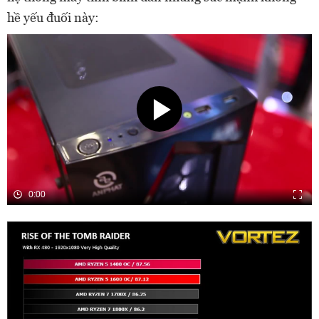
hề yếu đuối này:
0:00