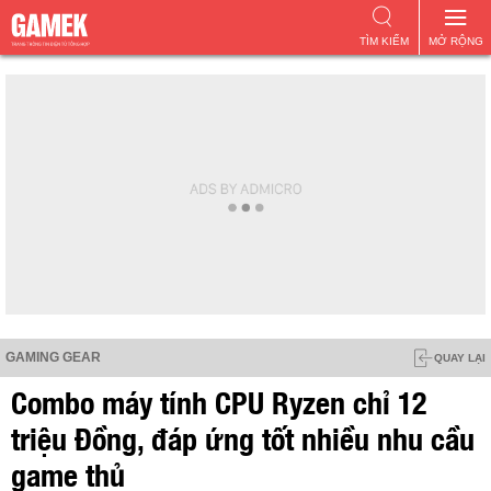
TÌM KIẾM
MỞ RỘNG
GAMING GEAR
QUAY LẠI
Combo máy tính CPU Ryzen chỉ 12
triệu Đồng, đáp ứng tốt nhiều nhu cầu
game thủ