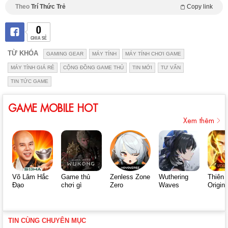
Theo
Trí Thức Trẻ
Copy link
0
CHIA SẺ
TỪ KHÓA
GAMING GEAR
MÁY TÍNH
MÁY TÍNH CHƠI GAME
MÁY TÍNH GIÁ RẺ
CỘNG ĐỒNG GAME THỦ
TIN MỚI
TƯ VẤN
TIN TỨC GAME
GAME MOBILE HOT
Xem thêm
Võ Lâm Hắc
Game thủ
Zenless Zone
Wuthering
Thiên 
Đạo
chơi gì
Zero
Waves
Origin
TIN CÙNG CHUYÊN MỤC