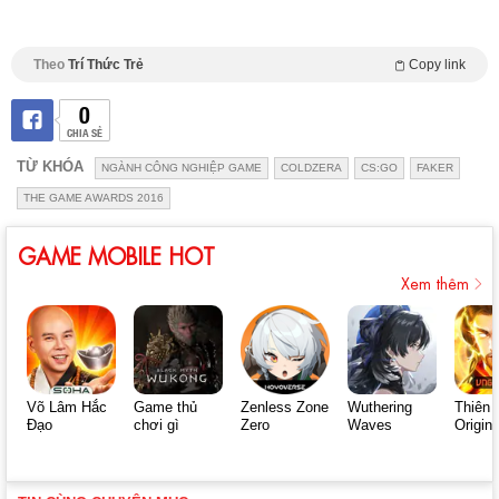
Theo
Trí Thức Trẻ
Copy link
0
CHIA SẺ
TỪ KHÓA
NGÀNH CÔNG NGHIỆP GAME
COLDZERA
CS:GO
FAKER
THE GAME AWARDS 2016
GAME MOBILE HOT
Xem thêm
Võ Lâm Hắc
Game thủ
Zenless Zone
Wuthering
Thiên 
Đạo
chơi gì
Zero
Waves
Origin