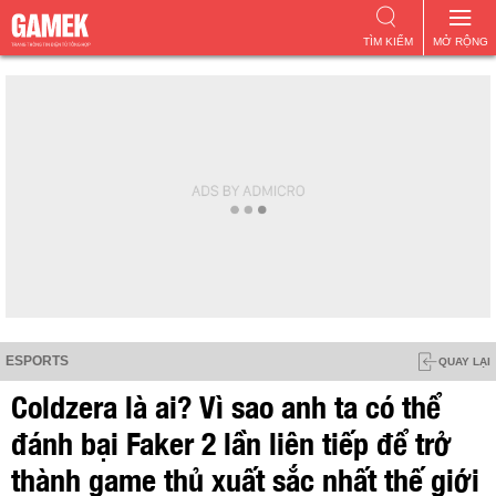
TÌM KIẾM
MỞ RỘNG
ESPORTS
QUAY LẠI
Coldzera là ai? Vì sao anh ta có thể
đánh bại Faker 2 lần liên tiếp để trở
thành game thủ xuất sắc nhất thế giới