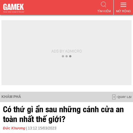
TÌM KIẾM
MỞ RỘNG
KHÁM PHÁ
QUAY LẠI
Có thứ gì ẩn sau những cánh cửa an
toàn nhất thế giới?
Đức Khương
| 13:12 15/03/2023