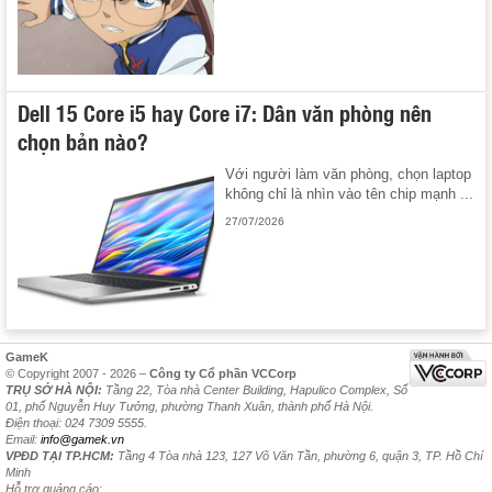
Dell 15 Core i5 hay Core i7: Dân văn phòng nên
chọn bản nào?
Với người làm văn phòng, chọn laptop
không chỉ là nhìn vào tên chip mạnh ...
27/07/2026
GameK
© Copyright 2007 - 2026 –
Công ty Cổ phần VCCorp
TRỤ SỞ HÀ NỘI:
Tầng 22, Tòa nhà Center Building, Hapulico Complex, Số
01, phố Nguyễn Huy Tưởng, phường Thanh Xuân, thành phố Hà Nội.
Điện thoại: 024 7309 5555.
Email:
info@gamek.vn
VPĐD TẠI TP.HCM:
Tầng 4 Tòa nhà 123, 127 Võ Văn Tần, phường 6, quận 3, TP. Hồ Chí
Minh
Hỗ trợ quảng cáo: