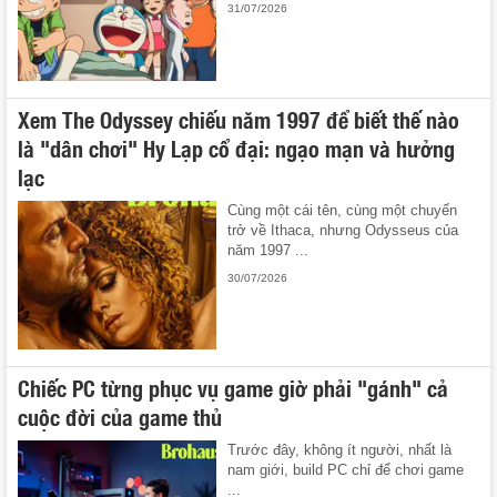
31/07/2026
Xem The Odyssey chiếu năm 1997 để biết thế nào
là "dân chơi" Hy Lạp cổ đại: ngạo mạn và hưởng
lạc
Cùng một cái tên, cùng một chuyến
trở về Ithaca, nhưng Odysseus của
năm 1997 ...
30/07/2026
Chiếc PC từng phục vụ game giờ phải "gánh" cả
cuộc đời của game thủ
Trước đây, không ít người, nhất là
nam giới, build PC chỉ để chơi game
...