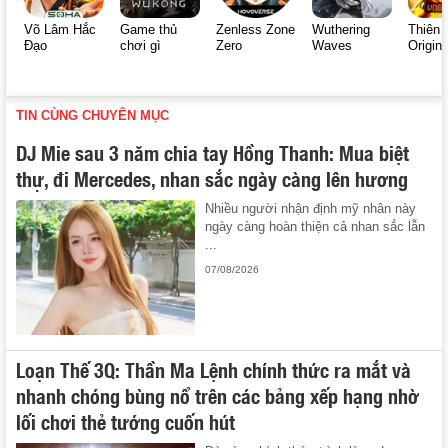
Võ Lâm Hắc
Game thủ
Zenless Zone
Wuthering
Thiên 
Đạo
chơi gì
Zero
Waves
Origin
TIN CÙNG CHUYÊN MỤC
DJ Mie sau 3 năm chia tay Hồng Thanh: Mua biệt
thự, đi Mercedes, nhan sắc ngày càng lên hương
Nhiều người nhận định mỹ nhân này
ngày càng hoàn thiện cả nhan sắc lẫn
...
07/08/2026
Loạn Thế 3Q: Thần Ma Lệnh chính thức ra mắt và
nhanh chóng bùng nổ trên các bảng xếp hạng nhờ
lối chơi thẻ tướng cuốn hút