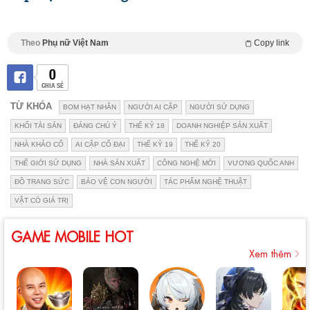
Theo
Phụ nữ Việt Nam
Copy link
0
CHIA SẺ
TỪ KHÓA
BOM HẠT NHÂN
NGƯỜI AI CẬP
NGƯỜI SỬ DỤNG
KHỐI TÀI SẢN
ĐÁNG CHÚ Ý
THẾ KỶ 18
DOANH NGHIỆP SẢN XUẤT
NHÀ KHẢO CỔ
AI CẬP CỔ ĐẠI
THẾ KỶ 19
THẾ KỶ 20
THẾ GIỚI SỬ DỤNG
NHÀ SẢN XUẤT
CÔNG NGHỆ MỚI
VƯƠNG QUỐC ANH
ĐỒ TRANG SỨC
BẢO VỆ CON NGƯỜI
TÁC PHẨM NGHỆ THUẬT
VẬT CÓ GIÁ TRỊ
GAME MOBILE HOT
Xem thêm