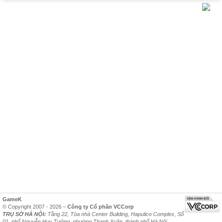
GameK
© Copyright 2007 - 2026 –
Công ty Cổ phần VCCorp
TRỤ SỞ HÀ NỘI:
Tầng 22, Tòa nhà Center Building, Hapulico Complex, Số
01, phố Nguyễn Huy Tưởng, phường Thanh Xuân, thành phố Hà Nội.