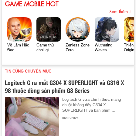
GAME MOBILE HOT
Xem thêm
Võ Lâm Hắc
Game thủ
Zenless Zone
Wuthering
Thiên 
Đạo
chơi gì
Zero
Waves
Origin
TIN CÙNG CHUYÊN MỤC
Logitech G ra mắt G304 X SUPERLIGHT và G316 X
98 thuộc dòng sản phẩm G3 Series
Logitech G vừa chính thức mang
chuột không dây G304 X
SUPERLIGHT và bàn phím ...
06/08/2026