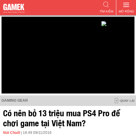
TÌM KIẾM
MỞ RỘNG
GAMING GEAR
QUAY LẠI
Có nên bỏ 13 triệu mua PS4 Pro để
chơi game tại Việt Nam?
Nút Chuối
| 18:49 09/11/2016