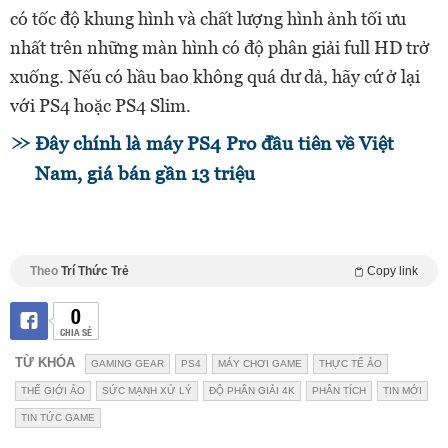
có tốc độ khung hình và chất lượng hình ảnh tối ưu
nhất trên những màn hình có độ phân giải full HD trở
xuống. Nếu có hầu bao không quá dư dả, hãy cứ ở lại
với PS4 hoặc PS4 Slim.
Đây chính là máy PS4 Pro đầu tiên về Việt
Nam, giá bán gần 13 triệu
Theo
Trí Thức Trẻ
Copy link
0
CHIA SẺ
TỪ KHÓA
GAMING GEAR
PS4
MÁY CHƠI GAME
THỰC TẾ ẢO
THẾ GIỚI ẢO
SỨC MẠNH XỬ LÝ
ĐỘ PHÂN GIẢI 4K
PHÂN TÍCH
TIN MỚI
TIN TỨC GAME