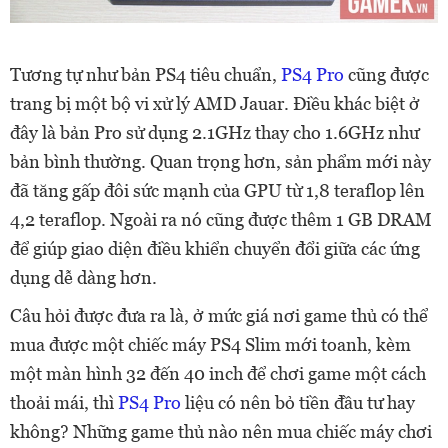
Tương tự như bản PS4 tiêu chuẩn,
PS4 Pro
cũng được
trang bị một bộ vi xử lý AMD Jauar. Điều khác biệt ở
đây là bản Pro sử dụng 2.1GHz thay cho 1.6GHz như
bản bình thường. Quan trọng hơn, sản phẩm mới này
đã tăng gấp đôi sức mạnh của GPU từ 1,8 teraflop lên
4,2 teraflop. Ngoài ra nó cũng được thêm 1 GB DRAM
để giúp giao diện điều khiển chuyển đổi giữa các ứng
dụng dễ dàng hơn.
Câu hỏi được đưa ra là, ở mức giá nơi game thủ có thể
mua được một chiếc máy PS4 Slim mới toanh, kèm
một màn hình 32 đến 40 inch để chơi game một cách
thoải mái, thì
PS4 Pro
liệu có nên bỏ tiền đầu tư hay
không? Những game thủ nào nên mua chiếc máy chơi