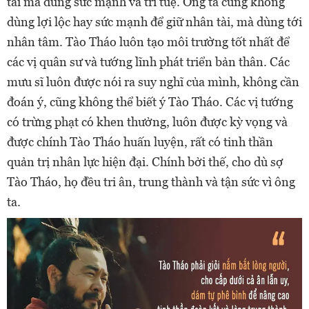
tài mà dùng sức mạnh và trí tuệ. Ông ta cũng không
dùng lợi lộc hay sức mạnh để giữ nhân tài, mà dùng tới
nhân tâm. Tào Tháo luôn tạo môi trường tốt nhất để
các vị quân sư và tướng lĩnh phát triển bản thân. Các
mưu sĩ luôn được nói ra suy nghĩ của mình, không cần
đoán ý, cũng không thể biết ý Tào Tháo. Các vị tướng
có trừng phạt có khen thưởng, luôn được kỳ vọng và
được chính Tào Tháo huấn luyện, rất có tinh thần
quản trị nhân lực hiện đại. Chính bởi thế, cho dù sợ
Tào Tháo, họ đều tri ân, trung thành và tận sức vì ông
ta.