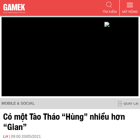
TÌM KIẾM
MỞ RỘNG
MOBILE & SOCIAL
QUAY LẠI
Có một Tào Tháo “Hùng” nhiều hơn
“Gian”
LH
| 09:00 20/05/2021