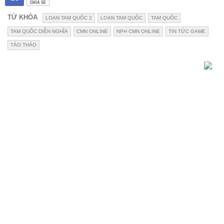
CHIA SẺ
TỪ KHÓA
LOẠN TAM QUỐC 2
LOẠN TAM QUỐC
TAM QUỐC
TAM QUỐC DIỄN NGHĨA
CMN ONLINE
NPH CMN ONLINE
TIN TỨC GAME
TÀO THÁO