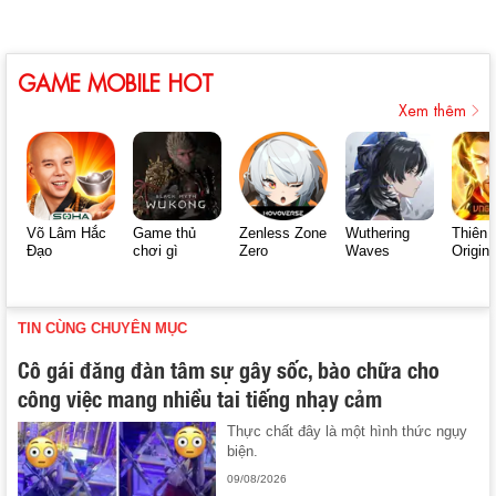
GAME MOBILE HOT
Xem thêm
Võ Lâm Hắc
Game thủ
Zenless Zone
Wuthering
Thiên 
Đạo
chơi gì
Zero
Waves
Origin
TIN CÙNG CHUYÊN MỤC
Cô gái đăng đàn tâm sự gây sốc, bào chữa cho
công việc mang nhiều tai tiếng nhạy cảm
Thực chất đây là một hình thức ngụy
biện.
09/08/2026