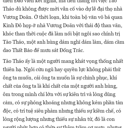
điển Đào viên kết nghĩa, mà tiến thẳng tới việc Tào
Tháo dù không được mời vẫn cố vào dự lễ đại thọ nhà
Vương Doãn. Ở thời loạn, khi toàn bộ văn võ bá quan
Kinh Đô họp ở nhà Vương Doãn với thái độ than vãn,
khóc than thời cuộc đã làm nổi bật ngôi sao chính trị
Tào Tháo, một anh hùng dám nghĩ dám làm, dám cầm
dao Thất Bảo để mưu sát Đổng Trác.
Tào Tháo ấy là một người mang khát vọng thống nhất
thiên hạ. Ngôi cửu ngũ hay quyền lực không phải thứ
ông ta muốn, cái ông ta muốn là sự chinh phục, khí
chất của ông ta là khí chất của một người anh hùng,
ôm trong mình chí lớn với sự kiên trì và lòng dũng
cảm, có sự phóng khoáng nhưng không kém phần tàn
độc, có trí tuệ siêu phàm nhưng thiếu sự kiềm chế, có
lòng rộng lượng nhưng thiếu sự nhân từ, đó là con
người phức hợp có thừa sự thâm trầm cơ mưu, nhưng