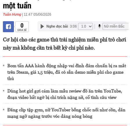
một tuần
Tuấn Hưng
| 11:47 05/06/2026
0
Nghe đọc bài
3:06
CHIA SẺ
Cơ hội cho các game thủ trải nghiệm miễn phí trò chơi
này mà không cần trả bất kỳ chi phí nào.
Bom tấn AAA hành động nhập vai đình đám chuẩn bị ra mắt
trên Steam, giá 1,5 triệu, đã có sẵn demo miễn phí cho game
thủ
Dùng hot girl gợi cảm làm mẫu review đồ ăn trên YouTube,
đoạn video bất ngờ bị chỉ trích nặng nề, cố tình câu view
Đăng clip tập gym, nữ YouTuber bỗng chốc nổi như cồn, dân
mạng ngỡ ngàng trước vóc dáng nóng bỏng