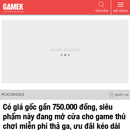
TÌM KIẾM
MỞ RỘNG
PC/CONSOLE
QUAY LẠI
Có giá gốc gần 750.000 đồng, siêu
phẩm này đang mở cửa cho game thủ
chơi miễn phí thả ga, ưu đãi kéo dài