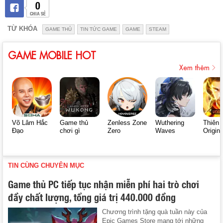
0
CHIA SẺ
TỪ KHÓA
GAME THỦ
TIN TỨC GAME
GAME
STEAM
GAME MOBILE HOT
Xem thêm
Võ Lâm Hắc
Game thủ
Zenless Zone
Wuthering
Thiên 
Đạo
chơi gì
Zero
Waves
Origin
TIN CÙNG CHUYÊN MỤC
Game thủ PC tiếp tục nhận miễn phí hai trò chơi
đầy chất lượng, tổng giá trị 440.000 đồng
Chương trình tặng quà tuần này của
Epic Games Store mang tới những