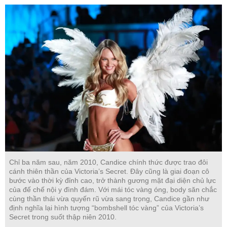
Chỉ ba năm sau, năm 2010, Candice chính thức được trao đôi
cánh thiên thần của Victoria’s Secret. Đây cũng là giai đoạn cô
bước vào thời kỳ đỉnh cao, trở thành gương mặt đại diện chủ lực
của đế chế nội y đình đám. Với mái tóc vàng óng, body săn chắc
cùng thần thái vừa quyến rũ vừa sang trọng, Candice gần như
định nghĩa lại hình tượng “bombshell tóc vàng” của Victoria’s
Secret trong suốt thập niên 2010.