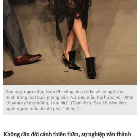
Sau này, người đẹp Nam Phi cũng chia sẻ lại về cú ngã của
mình trong một buổi phỏng vấn. Nữ siêu mẫu hài hước nói “After
10 years of modelling, I ate dirt”. (Tạm dịch: Sau 10 năm làm
nghề người mẫu, tôi đã phải “hít bụi”).
Không cần đôi cánh thiên thần, sự nghiệp vẫn thành
công
Dù Victoria’s Secret vẫn luôn và mãi là mốc son chói
lọi trong sự nghiệp của mỹ nhân 8X nhưng cũng