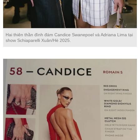
Hai thiên thần đình đám Candice Swanepoel và Adriana Lima tại
show Schiaparelli Xuân/Hè 2025.