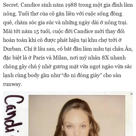
Secret. Candice sinh năm 1988 trong một gia đình làm
nông. Tuổi thơ của cô gắn liền với cuộc sống đồng
quê, chăm sóc gia súc và những ngày dài ở nông trại.
Mãi tới năm 15 tuổi, cuộc đời Candice mới thay đổi
hoàn toàn khi cô được phát hiện tại khu chợ trời ở
Durban. Chỉ ít lâu sau, cô bắt đầu làm mẫu tại châu Âu,
đặc biệt là ở Paris và Milan, nơi mỹ nhân 8X nhanh
chóng gây chú ý nhờ gương mặt vừa ngọt ngào vừa sắc
lạnh cùng body gần như “đo ni đóng giày” cho sàn
runway.