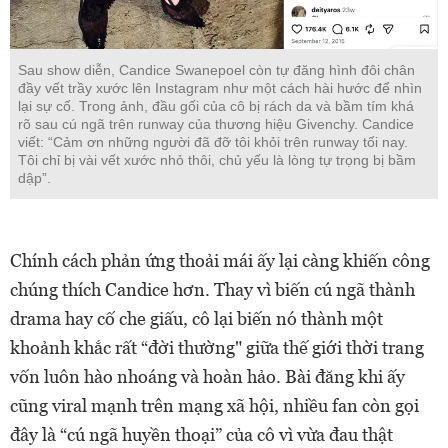
đầy vết trầy xước lên Instagram như một cách hài hước để nhìn
lại sự cố. Trong ảnh, đầu gối của cô bị rách da và bầm tím khá
rõ sau cú ngã trên runway của thương hiệu Givenchy. Candice
viết: “Cảm ơn những người đã đỡ tôi khỏi trên runway tối nay.
Tôi chỉ bị vài vết xước nhỏ thôi, chủ yếu là lòng tự trọng bị bầm
dập”.
Chính cách phản ứng thoải mái ấy lại càng khiến công
chúng thích Candice hơn. Thay vì biến cú ngã thành
drama hay cố che giấu, cô lại biến nó thành một
khoảnh khắc rất “đời thường" giữa thế giới thời trang
vốn luôn hào nhoáng và hoàn hảo. Bài đăng khi ấy
cũng viral mạnh trên mạng xã hội, nhiều fan còn gọi
đây là “cú ngã huyền thoại” của cô vì vừa đau thật
nhưng cũng cho thấy sự chuyên nghiệp và tinh thần
cực cool của Candice.