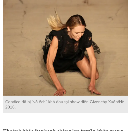
Candice đã bị "vồ ếch" khá đau tại show diễn Givenchy Xuân/Hè
2016.