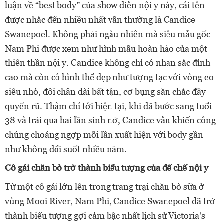
luận về “best body” của show diễn nội y này, cái tên
được nhắc đến nhiều nhất vẫn thường là Candice
Swanepoel. Không phải ngẫu nhiên mà siêu mẫu gốc
Nam Phi được xem như hình mẫu hoàn hảo của một
thiên thần nội y. Candice không chỉ có nhan sắc đỉnh
cao mà còn có hình thể đẹp như tượng tạc với vòng eo
siêu nhỏ, đôi chân dài bất tận, cơ bụng săn chắc đầy
quyến rũ. Thậm chí tới hiện tại, khi đã bước sang tuổi
38 và trải qua hai lần sinh nở, Candice vẫn khiến công
chúng choáng ngợp mỗi lần xuất hiện với body gần
như không đổi suốt nhiều năm.
Cô gái chăn bò trở thành biểu tượng của đế chế nội y
Từ một cô gái lớn lên trong trang trại chăn bò sữa ở
vùng Mooi River, Nam Phi, Candice Swanepoel đã trở
thành biểu tượng gợi cảm bậc nhất lịch sử Victoria's