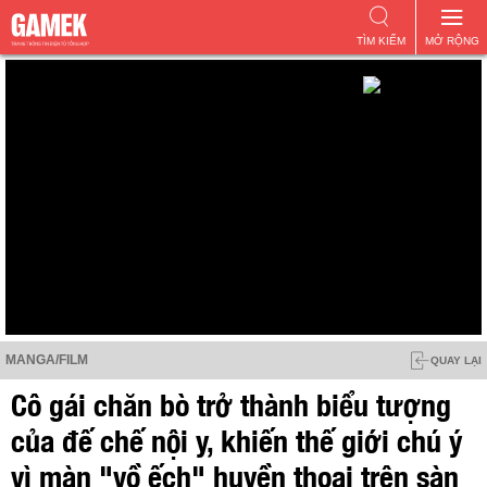
TÌM KIẾM
MỞ RỘNG
MANGA/FILM
QUAY LẠI
Cô gái chăn bò trở thành biểu tượng
của đế chế nội y, khiến thế giới chú ý
vì màn "vồ ếch" huyền thoại trên sàn