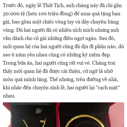
Trước đó, ngày lễ Thất Tịch, anh chàng này đã chi gần
30.000 tệ (hơn 100 triệu đồng) để mua quà tặng bạn
gái, bao gồm một chiếc vòng tay và dây chuyền bằng
vàng. Dù hai người đã có nhiều xích mích nhưng anh
vẫn dành cho cô gái những điều ngọt ngào. Sau đó,
mối quan hệ của hai người cũng đã dịu đi phần nào, dù
sao 6 năm yêu nhau cũng có những kỷ niệm đẹp.
Trong bữa ăn, hai người cũng rất vui vẻ. Chàng trai
thấy mối quan hệ đã được cải thiện, cứ ngỡ là nhờ
món quà mình tặng. Thế nhưng, trên đường về nhà,
khi nhắc đến chuyện sính lễ, hai người lại "cạch mặt"
nhau.