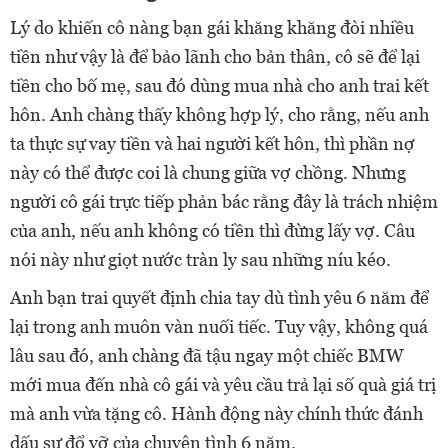
Lý do khiến cô nàng bạn gái khăng khăng đòi nhiều
tiền như vậy là để bảo lãnh cho bản thân, cô sẽ để lại
tiền cho bố mẹ, sau đó dùng mua nhà cho anh trai kết
hôn. Anh chàng thấy không hợp lý, cho rằng, nếu anh
ta thực sự vay tiền và hai người kết hôn, thì phần nợ
này có thể được coi là chung giữa vợ chồng. Nhưng
người cô gái trực tiếp phản bác rằng đây là trách nhiệm
của anh, nếu anh không có tiền thì đừng lấy vợ. Câu
nói này như giọt nước tràn ly sau những níu kéo.
Anh bạn trai quyết định chia tay dù tình yêu 6 năm để
lại trong anh muôn vàn nuối tiếc. Tuy vậy, không quá
lâu sau đó, anh chàng đã tậu ngay một chiếc BMW
mới mua đến nhà cô gái và yêu cầu trả lại số quà giá trị
mà anh vừa tặng cô. Hành động này chính thức đánh
dấu sự đổ vỡ của chuyện tình 6 năm.