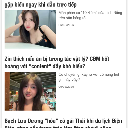
gặp biến ngay khi dẫn trực tiếp
Màn phản xạ "10 điểm" của Linh Nắng
trên sân bóng rổ.
06/08/2026
Zin thích nấu ăn bị tương tác vật lý? CĐM hốt
hoảng với "content" đầy khó hiểu?
Có chuyện gì xảy ra với cô nàng hot
girl này vậy?
06/08/2026
Bạch Lưu Dương "hóa" cô gái Thái khi du lịch Điện
Biên, nhan sắc trong trẻo làm "tan chảy" cộng