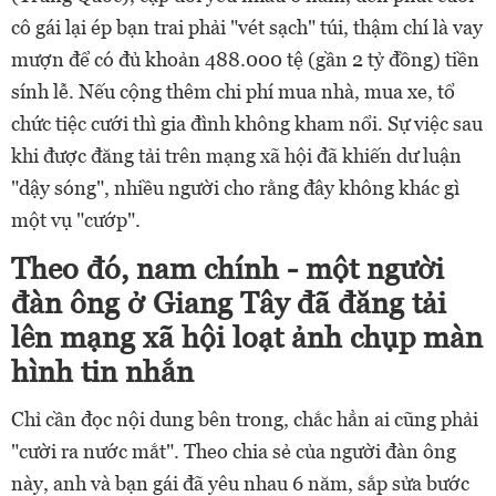
cô gái lại ép bạn trai phải "vét sạch" túi, thậm chí là vay
mượn để có đủ khoản 488.000 tệ (gần 2 tỷ đồng) tiền
sính lễ. Nếu cộng thêm chi phí mua nhà, mua xe, tổ
chức tiệc cưới thì gia đình không kham nổi. Sự việc sau
khi được đăng tải trên mạng xã hội đã khiến dư luận
"dậy sóng", nhiều người cho rằng đây không khác gì
một vụ "cướp".
Theo đó, nam chính - một người
đàn ông ở Giang Tây đã đăng tải
lên mạng xã hội loạt ảnh chụp màn
hình tin nhắn
Chỉ cần đọc nội dung bên trong, chắc hẳn ai cũng phải
"cười ra nước mắt". Theo chia sẻ của người đàn ông
này, anh và bạn gái đã yêu nhau 6 năm, sắp sửa bước