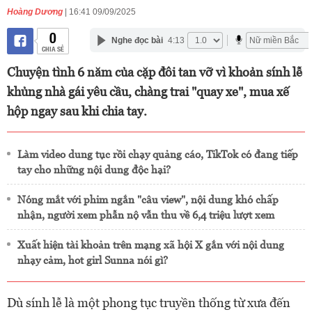
Hoàng Dương
| 16:41 09/09/2025
0
Nghe đọc bài
4:13
CHIA SẺ
Chuyện tình 6 năm của cặp đôi tan vỡ vì khoản sính lễ
khủng nhà gái yêu cầu, chàng trai "quay xe", mua xế
hộp ngay sau khi chia tay.
Làm video dung tục rồi chạy quảng cáo, TikTok có đang tiếp
tay cho những nội dung độc hại?
Nóng mắt với phim ngắn "câu view", nội dung khó chấp
nhận, người xem phẫn nộ vẫn thu về 6,4 triệu lượt xem
Xuất hiện tài khoản trên mạng xã hội X gắn với nội dung
nhạy cảm, hot girl Sunna nói gì?
Dù sính lễ là một phong tục truyền thống từ xưa đến