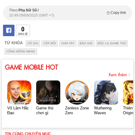
Theo
Phụ Nữ Số /
Copy link
10:49 09/09/2025 (GMT +7)
0
CHIA SẺ
TỪ KHÓA
CÔ GÁI
CẶP ĐÔI
CHIA TAY
BÁO GIÁ
ĐỘC LẠ GAME THỦ
CỘNG ĐỒNG MẠNG
GAME MOBILE HOT
Xem thêm
Võ Lâm Hắc
Game thủ
Zenless Zone
Wuthering
Thiên 
Đạo
chơi gì
Zero
Waves
Origin
TIN CÙNG CHUYÊN MỤC