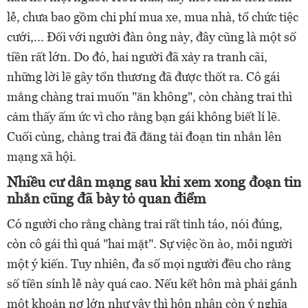
lễ, chưa bao gồm chi phí mua xe, mua nhà, tổ chức tiệc
cưới,... Đối với người đàn ông này, đây cũng là một số
tiền rất lớn. Do đó, hai người đã xảy ra tranh cãi,
những lời lẽ gây tổn thương đã được thốt ra. Cô gái
mắng chàng trai muốn "ăn không", còn chàng trai thì
cảm thấy ấm ức vì cho rằng bạn gái không biết lí lẽ.
Cuối cùng, chàng trai đã đăng tải đoạn tin nhắn lên
mạng xã hội.
Nhiều cư dân mạng sau khi xem xong đoạn tin
nhắn cũng đã bày tỏ quan điểm
Có người cho rằng chàng trai rất tỉnh táo, nói đúng,
còn cô gái thì quá "hai mặt". Sự việc ồn ào, mỗi người
một ý kiến. Tuy nhiên, đa số mọi người đều cho rằng
số tiền sính lễ này quá cao. Nếu kết hôn mà phải gánh
một khoản nợ lớn như vậy thì hôn nhân còn ý nghĩa