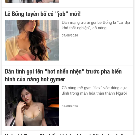
Lê Bống tuyên bố có "job" mới!
Dân mạng ưu ái gọi Lê Bống là "cơ địa
khó thất nghiệp", cô nàng ...
07/08/2026
Dân tình gọi tên "hot nhền nhện" trước pha biến
hình của nàng hot gymer
Cô nàng mê gym "flex" vóc dáng cực
đỉnh trong màn hóa thân thành Người
...
07/08/2026