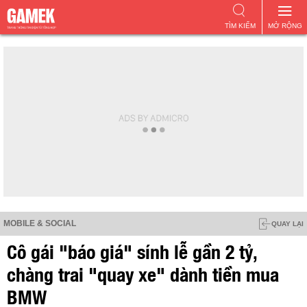
TÌM KIẾM
MỞ RỘNG
MOBILE & SOCIAL
QUAY LẠI
Cô gái "báo giá" sính lễ gần 2 tỷ,
chàng trai "quay xe" dành tiền mua
BMW