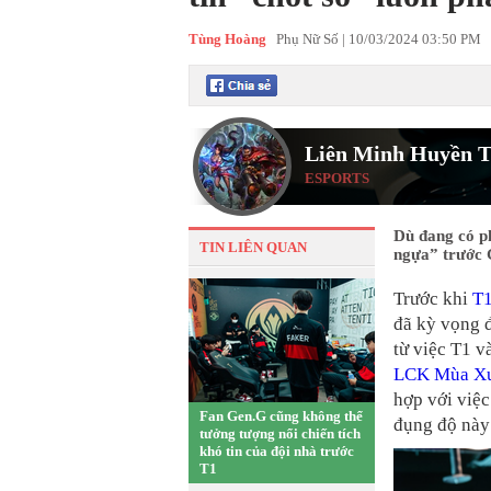
Tùng Hoàng
Phụ Nữ Số |
10/03/2024 03:50 PM
Liên Minh Huyền T
ESPORTS
Dù đang có p
TIN LIÊN QUAN
ngựa” trước 
Trước khi
T
đã kỳ vọng đ
từ việc T1 v
LCK Mùa Xu
hợp với việc
Fan Gen.G cũng không thể
đụng độ này
tưởng tượng nổi chiến tích
khó tin của đội nhà trước
T1