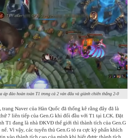
a áp đảo hoàn toàn T1 trong cả 2 ván đấu và giành chiến thắng 2-0
, trang Naver của Hàn Quốc đã thống kê rằng đây đã là
thứ 7 liên tiếp của Gen.G khi đối đầu với T1 tại LCK. Đặt
nh T1 đang là nhà ĐKVĐ thế giới thì thành tích của Gen.G
 nể. Vì vậy, các tuyển thủ Gen.G tỏ ra cực kỳ phấn khích
tin vào thành tích cao của mình khi biết được thành tích