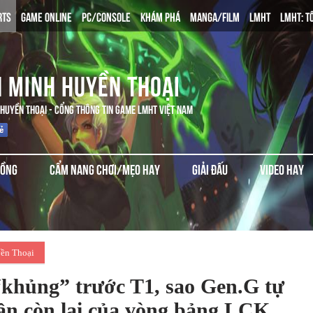
RTS
GAME ONLINE
PC/CONSOLE
KHÁM PHÁ
MANGA/FILM
LMHT
LMHT: T
N MINH HUYỀN THOẠI
 HUYỀN THOẠI - CỔNG THÔNG TIN GAME LMHT VIỆT NAM
ĐỒNG
CẨM NANG CHƠI/MẸO HAY
GIẢI ĐẤU
VIDEO HAY
ền Thoại
“khủng” trước T1, sao Gen.G tự
hần còn lại của vòng bảng LCK