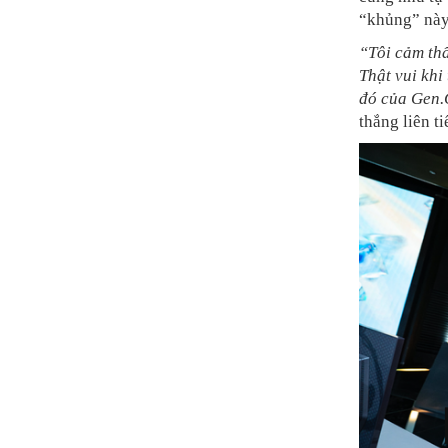
“khủng” này
“Tôi cảm thấ
Thật vui khi
đó của Gen
thắng liên ti