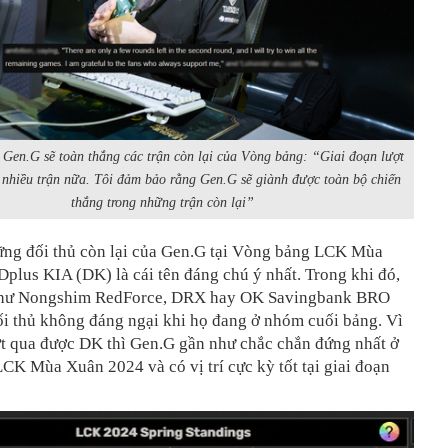
 Gen.G sẽ toàn thắng các trận còn lại của Vòng bảng: “Giai đoạn lượt
 nhiều trận nữa. Tôi đảm bảo rằng Gen.G sẽ giành được toàn bộ chiến
thắng trong những trận còn lại”
ững đối thủ còn lại của Gen.G tại Vòng bảng LCK Mùa
plus KIA (DK) là cái tên đáng chú ý nhất. Trong khi đó,
như Nongshim RedForce, DRX hay OK Savingbank BRO
ối thủ không đáng ngại khi họ đang ở nhóm cuối bảng. Vì
ợt qua được DK thì Gen.G gần như chắc chắn đứng nhất ở
K Mùa Xuân 2024 và có vị trí cực kỳ tốt tại giai đoạn