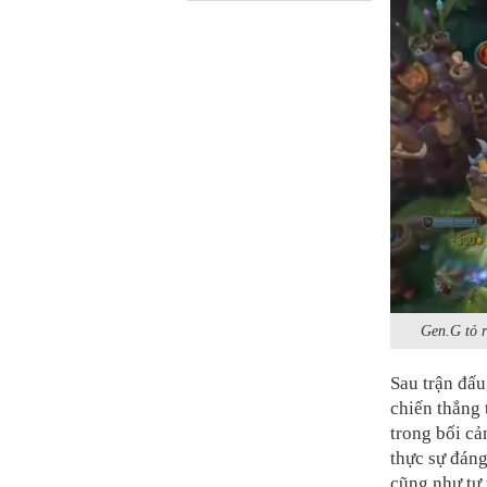
Gen.G tỏ r
Sau trận đấu
chiến thắng 
trong bối cả
thực sự đáng
cũng như tự 