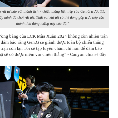
 rất tự hào với thành tích 7 chiến thắng liên tiếp của Gen.G trước T1:
y mình đã chơi rất tốt. Thật vui khi tôi có thể đóng góp trực tiếp vào
thành tích đáng mừng này của đội”
Vòng bảng của LCK Mùa Xuân 2024 không còn nhiều trận
i đảm bảo rằng Gen.G sẽ giành được toàn bộ chiến thắng
trận còn lại. Tôi sẽ tập luyện chăm chỉ hơn để đảm bảo
ộ sẽ có được niềm vui chiến thắng” - Canyon chia sẻ đầy