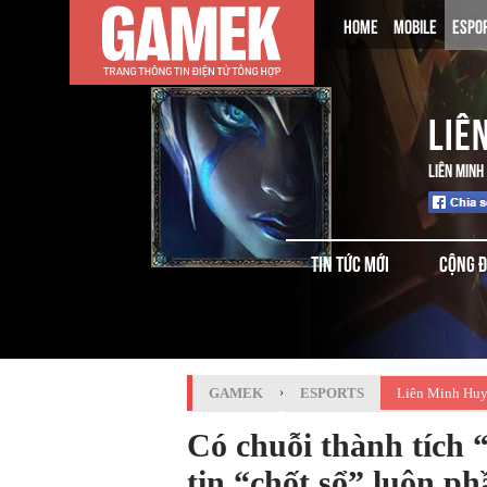
HOME
MOBILE
ESPO
LIÊ
LIÊN MINH
TIN TỨC MỚI
CỘNG 
GAMEK
›
ESPORTS
Liên Minh Huy
Có chuỗi thành tích 
tin “chốt sổ” luôn p