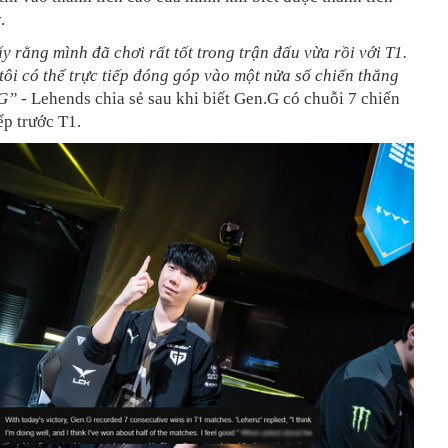
.
y rằng mình đã chơi rất tốt trong trận đấu vừa rồi với T1.
 tôi có thể trực tiếp đóng góp vào một nửa số chiến thắng
.G”
- Lehends chia sẻ sau khi biết Gen.G có chuỗi 7 chiến
ếp trước T1.