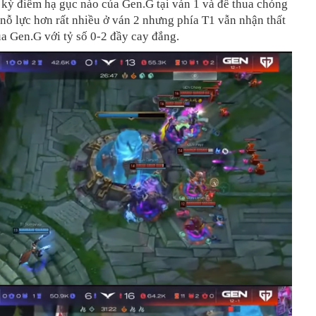
 kỳ điểm hạ gục nào của Gen.G tại ván 1 và để thua chóng
nỗ lực hơn rất nhiều ở ván 2 nhưng phía T1 vẫn nhận thất
ua Gen.G với tỷ số 0-2 đầy cay đắng.