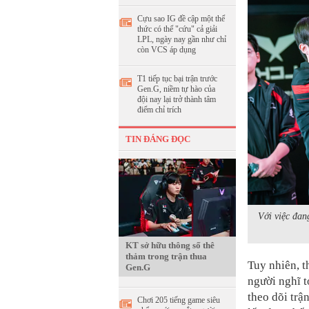
Cựu sao IG đề cập một thể
thức có thể "cứu" cả giải
LPL, ngày nay gần như chỉ
còn VCS áp dụng
T1 tiếp tục bại trận trước
Gen.G, niềm tự hào của
đội nay lại trở thành tâm
điểm chỉ trích
TIN ĐÁNG ĐỌC
Với việc đan
KT sở hữu thông số thê
thảm trong trận thua
Tuy nhiên, t
Gen.G
người nghĩ t
theo dõi trậ
Chơi 205 tiếng game siêu