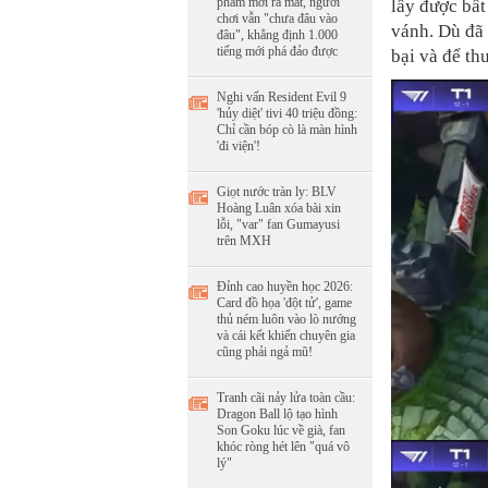
phẩm mới ra mắt, người
lấy được bất
chơi vẫn "chưa đâu vào
vánh. Dù đã 
đâu", khẳng định 1.000
tiếng mới phá đảo được
bại và để th
Nghi vấn Resident Evil 9
'hủy diệt' tivi 40 triệu đồng:
Chỉ cần bóp cò là màn hình
'đi viện'!
Giọt nước tràn ly: BLV
Hoàng Luân xóa bài xin
lỗi, "var" fan Gumayusi
trên MXH
Đỉnh cao huyền học 2026:
Card đồ họa 'đột tử', game
thủ ném luôn vào lò nướng
và cái kết khiến chuyên gia
cũng phải ngả mũ!
Tranh cãi nảy lửa toàn cầu:
Dragon Ball lộ tạo hình
Son Goku lúc về già, fan
khóc ròng hét lên "quá vô
lý"