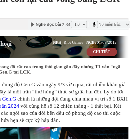
2:34
Nghe đọc bài
hoại
NPH:
Riot Games
NCB:
01/08/2012
CHI TIẾT
hong độ rất cao trong thời gian gần đây nhưng T1 vẫn “ngã
Gen.G tại LCK.
1
đụng độ Gen.G vào ngày 9/3 vừa qua, rất nhiều khán giả
ây là một trận “thư hùng” thực sự giữa hai đội. Lý do tới
à
Gen.G
chính là những đội đang chia nhau vị trí số 1 BXH
ân 2024
với cùng hệ số 12 chiến thắng - 1 thất bại. Kết
 các ngôi sao của đôi bên đều có phong độ cao thì cuộc
 hứa hẹn sẽ cực kỳ hấp dẫn.