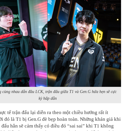
g cùng nhau dẫn đầu LCK, trận đấu giữa T1 và Gen.G hứa hẹn sẽ cực
kỳ hấp dẫn
hực tế trận đấu lại diễn ra theo một chiều hướng rất ít
ới đó là T1 bị Gen.G đè bẹp hoàn toàn. Những khán giả khi
n đấu hẳn sẽ cảm thấy có điều đó “sai sai” khi T1 không