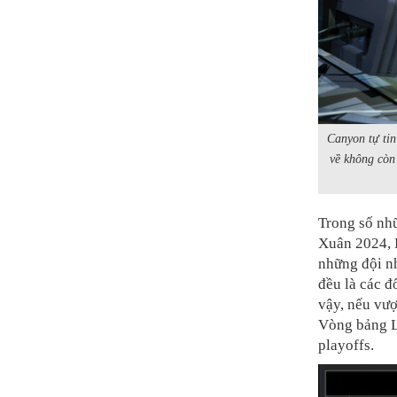
Canyon tự tin
về không còn
Trong số nh
Xuân 2024, D
những đội 
đều là các đ
vậy, nếu vư
Vòng bảng LC
playoffs.