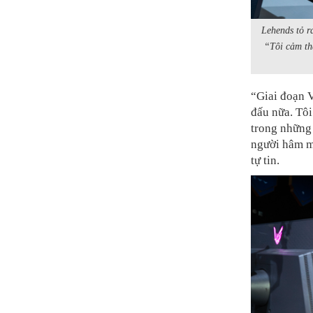
Lehends tỏ ra
“Tôi cảm thấ
“Giai đoạn 
đấu nữa. Tô
trong những 
người hâm m
tự tin.