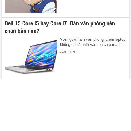
Dell 15 Core i5 hay Core i7: Dân văn phòng nên
chọn bản nào?
Với người làm văn phòng, chọn laptop
không chỉ là nhìn vào tên chip mạnh ...
27/07/2026
GameK
© Copyright 2007 - 2026 –
Công ty Cổ phần VCCorp
TRỤ SỞ HÀ NỘI:
Tầng 22, Tòa nhà Center Building, Hapulico Complex, Số
01, phố Nguyễn Huy Tưởng, phường Thanh Xuân, thành phố Hà Nội.
Điện thoại: 024 7309 5555.
Email:
info@gamek.vn
VPĐD TẠI TP.HCM:
Tầng 4 Tòa nhà 123, 127 Võ Văn Tần, phường 6, quận 3, TP. Hồ Chí
Minh
Hỗ trợ quảng cáo:
Giấy phép thiết lập trang thông tin điện tử tổng hợp trên internet số 3634/GP-TTĐT do Sở