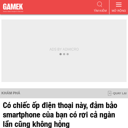
TÌM KIẾM
MỞ RỘNG
KHÁM PHÁ
QUAY LẠI
Có chiếc ốp điện thoại này, đảm bảo
smartphone của bạn có rơi cả ngàn
lần cũng không hỏng