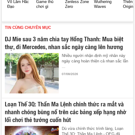
Võ Lâm Hắc
Game thủ
Zenless Zone
Wuthering
Thiên 
Đạo
chơi gì
Zero
Waves
Origin
TIN CÙNG CHUYÊN MỤC
DJ Mie sau 3 năm chia tay Hồng Thanh: Mua biệt
thự, đi Mercedes, nhan sắc ngày càng lên hương
Nhiều người nhận định mỹ nhân này
ngày càng hoàn thiện cả nhan sắc lẫn
...
07/08/2026
Loạn Thế 3Q: Thần Ma Lệnh chính thức ra mắt và
nhanh chóng bùng nổ trên các bảng xếp hạng nhờ
lối chơi thẻ tướng cuốn hút
Dù vừa chính thức trình làng, Loạn
Thế 3Q: Thần Ma Lệnh - OEG đã ...