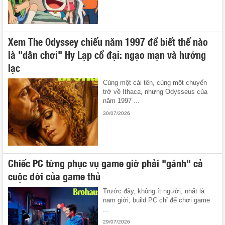
Xem The Odyssey chiếu năm 1997 để biết thế nào
là "dân chơi" Hy Lạp cổ đại: ngạo mạn và hưởng
lạc
Cùng một cái tên, cùng một chuyến
trở về Ithaca, nhưng Odysseus của
năm 1997 ...
30/07/2026
Chiếc PC từng phục vụ game giờ phải "gánh" cả
cuộc đời của game thủ
Trước đây, không ít người, nhất là
nam giới, build PC chỉ để chơi game
...
29/07/2026