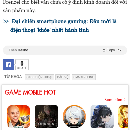
Frenzel cho biết vẫn chưa có ý định kinh doanh đối với
sản phẩm này.
Đại chiến smartphone gaming: Đâu mới là
điện thoại 'khỏe' nhất hành tinh
Theo
Helino
Copy link
0
CHIA SẺ
TỪ KHÓA
CASE ĐIỆN THOẠI
BẢO VỆ
SMARTPHONE
GAME MOBILE HOT
Xem thêm