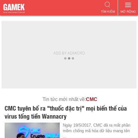
TÌM KIẾM
MỞ RỘNG
Tin tức mới nhất về:
CMC
CMC tuyên bố ra "thuốc đặc trị" mọi biến thể của
virus tống tiền Wannacry
Ngày 19/5/2017, CMC đã ra mắt phần
mềm chống mã hóa dữ liệu mang tên
...