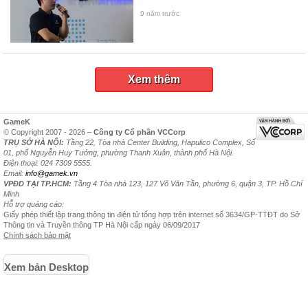
9 năm trước
Xem thêm
GameK
© Copyright 2007 - 2026 –
Công ty Cổ phần VCCorp
TRỤ SỞ HÀ NỘI:
Tầng 22, Tòa nhà Center Building, Hapulico Complex, Số
01, phố Nguyễn Huy Tưởng, phường Thanh Xuân, thành phố Hà Nội.
Điện thoại: 024 7309 5555.
Email:
info@gamek.vn
VPĐD TẠI TP.HCM:
Tầng 4 Tòa nhà 123, 127 Võ Văn Tần, phường 6, quận 3, TP. Hồ Chí
Minh
Hỗ trợ quảng cáo:
Giấy phép thiết lập trang thông tin điện tử tổng hợp trên internet số 3634/GP-TTĐT do Sở
Thông tin và Truyền thông TP Hà Nội cấp ngày 06/09/2017
Chính sách bảo mật
Xem bản Desktop