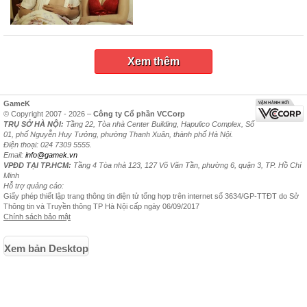
Xem thêm
GameK
© Copyright 2007 - 2026 –
Công ty Cổ phần VCCorp
TRỤ SỞ HÀ NỘI:
Tầng 22, Tòa nhà Center Building, Hapulico Complex, Số
01, phố Nguyễn Huy Tưởng, phường Thanh Xuân, thành phố Hà Nội.
Điện thoại: 024 7309 5555.
Email:
info@gamek.vn
VPĐD TẠI TP.HCM:
Tầng 4 Tòa nhà 123, 127 Võ Văn Tần, phường 6, quận 3, TP. Hồ Chí
Minh
Hỗ trợ quảng cáo:
Giấy phép thiết lập trang thông tin điện tử tổng hợp trên internet số 3634/GP-TTĐT do Sở
Thông tin và Truyền thông TP Hà Nội cấp ngày 06/09/2017
Chính sách bảo mật
Xem bản Desktop