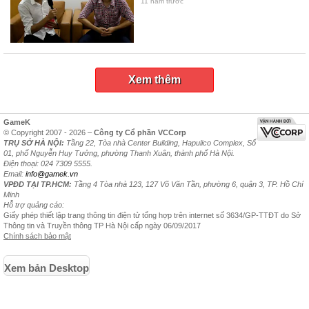
11 năm trước
Xem thêm
GameK
© Copyright 2007 - 2026 –
Công ty Cổ phần VCCorp
TRỤ SỞ HÀ NỘI:
Tầng 22, Tòa nhà Center Building, Hapulico Complex, Số
01, phố Nguyễn Huy Tưởng, phường Thanh Xuân, thành phố Hà Nội.
Điện thoại: 024 7309 5555.
Email:
info@gamek.vn
VPĐD TẠI TP.HCM:
Tầng 4 Tòa nhà 123, 127 Võ Văn Tần, phường 6, quận 3, TP. Hồ Chí
Minh
Hỗ trợ quảng cáo:
Giấy phép thiết lập trang thông tin điện tử tổng hợp trên internet số 3634/GP-TTĐT do Sở
Thông tin và Truyền thông TP Hà Nội cấp ngày 06/09/2017
Chính sách bảo mật
Xem bản Desktop