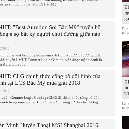
nh tuyển thủ nội địa tại LCS Bắc Mỹ.
Th
ng
ga
HT: "Best Aurelion Sol Bắc Mỹ" tuyên bố
Dựa 
ông e sợ bất kỳ người chơi đường giữa nào
lý d
02/2018
 dung bài viết là cuộc phỏng vấn với Huhi - người đi đường giữa
 đội tuyển LMHT Counter Logic Gaming, vốn được mệnh danh là
st Aurelion Sol".
HT: CLG chính thức công bố đội hình của
nh tại LCS Bắc Mỹ mùa giải 2018
Ch
tớ
11/2017
T
 tuyển Counter Logic Gaming (CLG) đã chính thức công bố đội
h mới trong mùa giải 2018 với hai sự bổ sung cực kì chất lượng.
Làn 
nhiệt
ên Minh Huyền Thoại MSI Shanghai 2016: