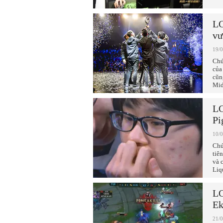
LC
vư
19/
Chú
của
cũn
Mid
LC
Pi
10/
Chú
tiê
và 
Liq
LC
Ek
21/