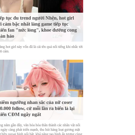
ếp tục đu trend người Nhện, hot girl
i cảm bậc nhất làng game tiếp tục
iến fan "nức lòng", khoe đường cong
àn hảo
ng hot girl này vốn đã là cái tên quá nổi tiếng khi nhắc tới
ợi cảm.
iêm ngưỡng nhan sắc của nữ coser
0.000 follow, cứ mỗi lần ra biển là lại
iến CĐM ngây ngất
g năm gần đây, văn hóa hóa thân thành các nhân vật nổi
g ngày càng phát triển mạnh, thu hút hàng loạt gương mặt
ở hữu ngoại hình nổi bật, khả năng tạo hình ấn tượng cùng