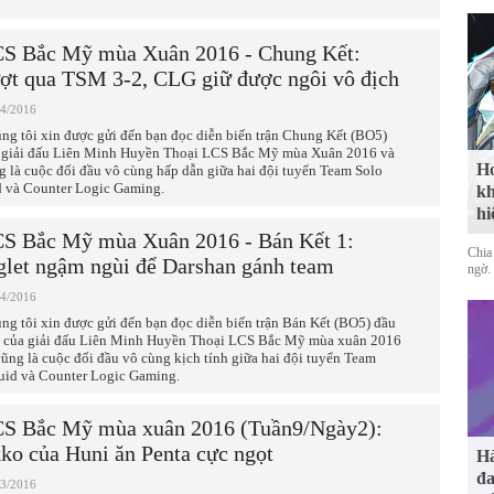
S Bắc Mỹ mùa Xuân 2016 - Chung Kết:
ợt qua TSM 3-2, CLG giữ được ngôi vô địch
04/2016
ng tôi xin được gửi đến bạn đọc diễn biến trận Chung Kết (BO5)
 giải đấu Liên Minh Huyền Thoại LCS Bắc Mỹ mùa Xuân 2016 và
Ho
g là cuộc đối đầu vô cùng hấp dẫn giữa hai đội tuyển Team Solo
 và Counter Logic Gaming.
kh
hi
S Bắc Mỹ mùa Xuân 2016 - Bán Kết 1:
Chia 
glet ngậm ngùi để Darshan gánh team
ngờ.
04/2016
ng tôi xin được gửi đến bạn đọc diễn biến trận Bán Kết (BO5) đầu
n của giải đấu Liên Minh Huyền Thoại LCS Bắc Mỹ mùa xuân 2016
cũng là cuộc đối đầu vô cùng kịch tính giữa hai đội tuyển Team
uid và Counter Logic Gaming.
S Bắc Mỹ mùa xuân 2016 (Tuần9/Ngày2):
ko của Huni ăn Penta cực ngọt
Hà
đa
03/2016