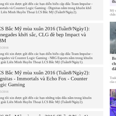
th
ng tôi xin được gửi đến các bạn diễn biến cặp đấu Team Impulse -
ortals và Counter Logic Gaming - Dignitas nằm trong khuôn khổ
Mỹ n
i Liên Minh Huyền Thoại LCS Bắc Mỹ (Tuần9/Ngày2).
chấn 
S Bắc Mỹ mùa xuân 2016 (Tuần9/Ngày1):
negades khởi sắc, CLG đè bẹp Impact và
BM
03/2016
ng tôi xin được gửi đến các bạn diễn biến cặp đấu Team Impulse -
egades và Counter Logic Gaming - NRG Esports nằm trong khuôn
Bo
 giải Liên Minh Huyền Thoại LCS Bắc Mỹ (Tuần9/Ngày1).
ch
đấ
S Bắc Mỹ mùa xuân 2016 (Tuần8/Ngày2):
gnitas - Immortals và Echo Fox - Counter
Trai
của 
gic Gaming
03/2016
ng tôi xin được gửi đến các bạn những trận đấu nằm trong khuôn
 giải Liên Minh Huyền Thoại LCS Bắc Mỹ (Tuần8/Ngày2).