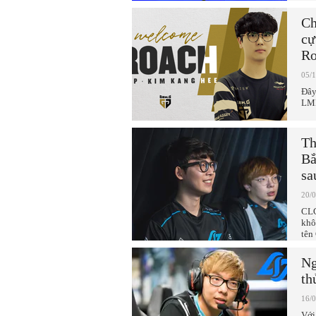
Ch
cự
Ro
05/
Đây
LMH
Th
Bắ
sa
20/
CLG
khô
tên
Ng
th
16/
Với