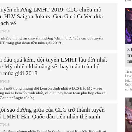
uyển nhượng LMHT 2019: CLG chiêu mộ
u HLV Saigon Jokers, Gen.G có CuVee đưa
ach về
12/2018
 những thông tin chuyển nhượng "chính thức" của các đội tuyển
T trong giai đoạn tiền mùa giải 2019.
3 
tr
i đấu quá kém, đội tuyển LMHT lâu đời nhất
n
c Mỹ nhiều khả năng sẽ thay máu toàn bộ
Từ m
u mùa giải 2018
Level
bật.
08/2018
Solo
 là một trong những đội kém ổn định nhất ở LCS Bắc Mỹ – nếu
nổi b
ng nói là kém ổn định nhất, và điều này hoàn toàn phù hợp cho cái
 Counter Logic của họ.
ôi sao đường giữa của CLG trở thành tuyển
ủ LMHT Hàn Quốc đầu tiên nhận thẻ xanh
07/2018
 việc được chứng nhận là cư dân thường trú tại Hoa Kỳ, Huhi sẽ trở