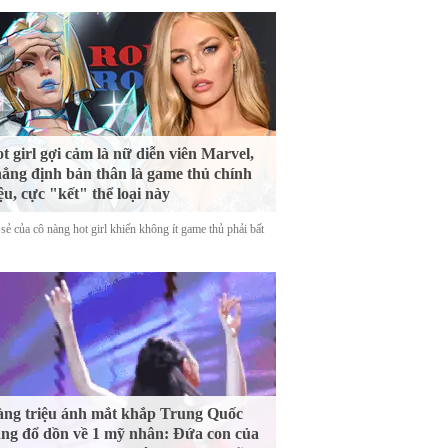
t girl gợi cảm là nữ diễn viên Marvel,
ẳng định bản thân là game thủ chính
ệu, cực "kết" thể loại này
sẻ của cô nàng hot girl khiến không ít game thủ phải bất
ng triệu ánh mắt khắp Trung Quốc
ng đổ dồn về 1 mỹ nhân: Đứa con của