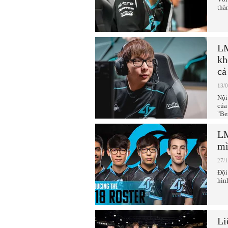
thà
LM
kh
cả
13/
Nội
của
"Be
LM
mì
27/
Đội
hìn
Li