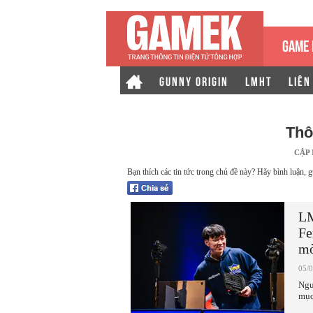
GAME 
GUNNY ORIGIN
LMHT
LIÊN
Thô
CẬP
Bạn thích các tin tức trong chủ đề này? Hãy bình luận, g
LM
Fe
mờ
05/
Ngư
mục