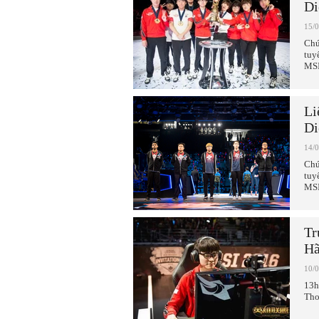
Di
15/
Chú
tuy
MSI
Li
Di
14/
Chú
tuy
MSI
Tr
Hã
10/
13h
Tho