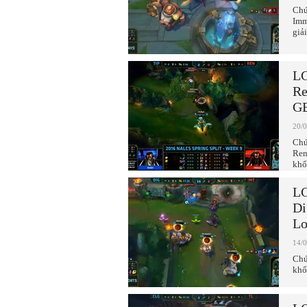
Chú
Imm
giả
LC
Re
G
20/
Chú
Ren
khổ
LC
Di
Lo
14/
Chú
khổ