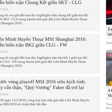
ễn biến trận Chung Kết giữa SKT - CLG
05/2016
ng tôi xin gửi đến bạn đọc highlights trận chung kết giữa hai đội
ển SKT - CLG trong khuôn khổ giải đấu Liên Minh Huyền Thoại
 Shanghai 2016.
Fa
sa
ên Minh Huyền Thoại MSI Shanghai 2016:
Trườ
ễn biến trận BK2 giữa CLG - FW
05/2016
ng tôi xin gửi đến bạn đọc highlights trận bán kết 2 giữa hai đội
ển CLG - FW trong khuôn khổ giải đấu Liên Minh Huyền Thoại
 Shanghai 2016.
ước vòng playoff MSI 2016 siêu kịch tính:
y cẩn thận, "Quỷ Vương" Faker đã trở lại
4 
05/2016
Ha
30 ngày 13/5/2016, vòng loại trực tiếp giải đấu Liên Minh Huyền
ại MSI 2016 sẽ chính thức bắt đầu.
Tron
mà n