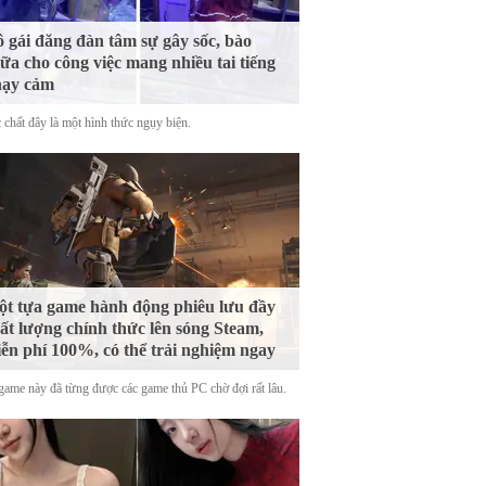
 gái đăng đàn tâm sự gây sốc, bào
ữa cho công việc mang nhiều tai tiếng
hạy cảm
 chất đây là một hình thức ngụy biện.
t tựa game hành động phiêu lưu đầy
ất lượng chính thức lên sóng Steam,
ễn phí 100%, có thể trải nghiệm ngay
game này đã từng được các game thủ PC chờ đợi rất lâu.