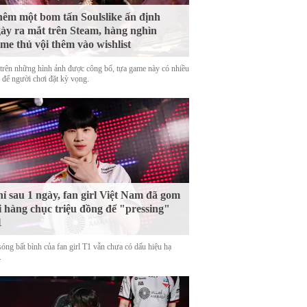
êm một bom tấn Soulslike ấn định
ày ra mắt trên Steam, hàng nghìn
me thủ vội thêm vào wishlist
trên những hình ảnh được công bố, tựa game này có nhiều
o để người chơi đặt kỳ vọng.
ỉ sau 1 ngày, fan girl Việt Nam đã gom
i hàng chục triệu đồng để "pressing"
1
sóng bất bình của fan girl T1 vẫn chưa có dấu hiệu hạ
.