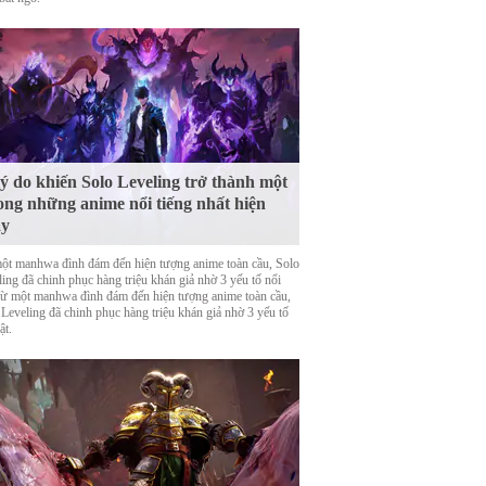
lý do khiến Solo Leveling trở thành một
ong những anime nổi tiếng nhất hiện
ay
ột manhwa đình đám đến hiện tượng anime toàn cầu, Solo
ing đã chinh phục hàng triệu khán giả nhờ 3 yếu tố nổi
Từ một manhwa đình đám đến hiện tượng anime toàn cầu,
 Leveling đã chinh phục hàng triệu khán giả nhờ 3 yếu tố
ật.