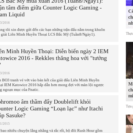
S Bắc Mỹ mùa xuân 2016 (Tuần8/Ngày1):
ận tâm điểm giữa Counter Logic Gaming -
Cô
am Liquid
ch
n
03/2016
ng tôi xin được gửi đến các bạn những trận đấu nằm trong khuôn
Thực
 giải Liên Minh Huyền Thoại LCS Bắc Mỹ (Tuần8/Ngày1).
ên Minh Huyền Thoại: Diễn biến ngày 2 IEM
towice 2016 - Rekkles thăng hoa với "tướng
"
03/2016
n BO3 tranh vé vớt vào bán kết của giải đấu Liên Minh Huyền
Mộ
ại IEM Katowice 2016 hấp dẫn hơn mong đợi với màn lội ngược
g ngoạn mục của Fnatic.
ch
mi
hromoo âm thầm đẩy Doublelift khỏi
Tựa 
unter Logic Gaming “Loạn lạc” như Itachi
úp Sasuke?
11/2015
 bao nhiêu chuyện lằng nhằng và rắc rối, bộ đôi Rush Hour gồm