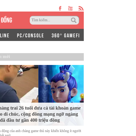
 ĐỒNG
LINE
PC/CONSOLE
360° GAMEFI
n mới
àng trai 26 tuổi đưa cả tài khoản game
o di chúc, cộng đồng mạng ngỡ ngàng
 đã đầu tư gần 400 triệu đồng
 động của anh chàng game thủ này khiến không ít người
bất ngờ.