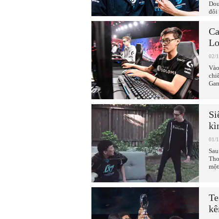
Dou
đôi
Ca
Lo
02/
Vào
chi
Gam
Si
kì
01/
Sau
Tho
một
Te
kê