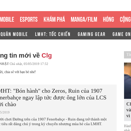
MOBILE
ESPORTS
KHÁM PHÁ
MANGA/FILM
HÓNG
CỘNG
 QUÂN MOBILE
LMHT: TỐC CHIẾN
GAMING GEAR
GAME ON
ng tin mới về
Clg
Ti
 NHẬT
Chủ nhật, 05/05/2019 17:52
ửi, chia sẻ với bạn bè nhé!
HT: "Bón hành" cho Zeros, Ruin của 1907
nerbahçe ngay lập tức được ông lớn của LCS
i chào
Ch
và
05/2019
vì
ời chơi Đường trên của 1907 Fenerbahçe - Ruin đang trở thành một
 tiêu rất đáng chú ý trong kỳ chuyển nhượng mùa hè của LMHT.
Hành
phải 