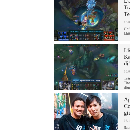
LC
Tr
Te
13/
Chú
khổ
Li
Ka
dị
06/
Trậ
Tho
dòn
Ap
Co
gi
06/
Sau