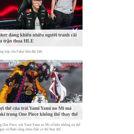
ker đang khiến nhiều người tranh cãi
u trận thua HLE
ng hợp của Faker khá đặc biệt.
lợi thế của trái Yami Yami no Mi mà
ki trong One Piece không thể thay thế
g One Piece, trái Yami Yami no Mi sở hữu những ưu thế
gay cả Haki cũng chưa chắc có thể thay thế.