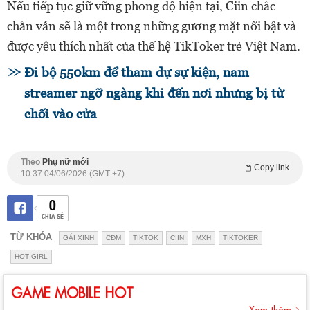
Nếu tiếp tục giữ vững phong độ hiện tại, Ciin chắc
chắn vẫn sẽ là một trong những gương mặt nổi bật và
được yêu thích nhất của thế hệ TikToker trẻ Việt Nam.
Đi bộ 550km để tham dự sự kiện, nam
streamer ngỡ ngàng khi đến nơi nhưng bị từ
chối vào cửa
Theo
Phụ nữ mới
Copy link
10:37 04/06/2026 (GMT +7)
0
CHIA SẺ
TỪ KHÓA
GÁI XINH
CĐM
TIKTOK
CIIN
MXH
TIKTOKER
HOT GIRL
GAME MOBILE HOT
Xem thêm