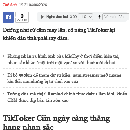
Thế Anh
| 19:21 04/06/2026
0
Nghe đọc bài
3:09
CHIA SẺ
Dường như cứ cầm máy lên, cô nàng TikToker lại
khiến dân tình phải say đắm.
Không nhận ra hình ảnh của MisThy ở thời điểm hiện tại,
nhan sắc khác "một trời một vực" so với thuở mới debut
Đi bộ 550km để tham dự sự kiện, nam streamer ngỡ ngàng
khi đến nơi nhưng bị từ chối vào cửa
Tưởng đùa mà thật! Remind chính thức debut làm idol, khiến
CĐM được dịp bàn tán xôn xao
TikToker Ciin ngày càng thăng
hạng nhan sắc