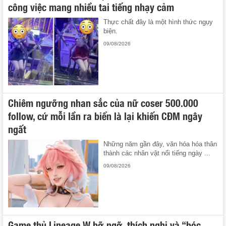
công việc mang nhiều tai tiếng nhạy cảm
Thực chất đây là một hình thức ngụy
biện.
09/08/2026
Chiêm ngưỡng nhan sắc của nữ coser 500.000
follow, cứ mỗi lần ra biển là lại khiến CĐM ngây
ngất
Những năm gần đây, văn hóa hóa thân
thành các nhân vật nổi tiếng ngày ...
09/08/2026
Game thủ Lineage W bỡ ngỡ, thích nghi và “bóc