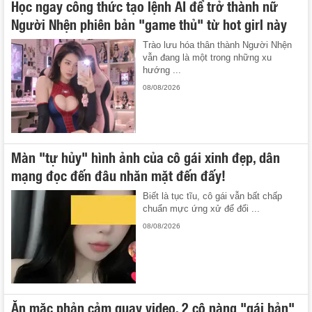
Học ngay công thức tạo lệnh AI để trở thành nữ
Người Nhện phiên bản "game thủ" từ hot girl này
Trào lưu hóa thân thành Người Nhện
vẫn đang là một trong những xu
hướng ...
08/08/2026
Màn "tự hủy" hình ảnh của cô gái xinh đẹp, dân
mạng đọc đến đâu nhăn mặt đến đấy!
Biết là tục tĩu, cô gái vẫn bất chấp
chuẩn mực ứng xử để đổi ...
08/08/2026
Ăn mặc phản cảm quay video, 2 cô nàng "gái bản"