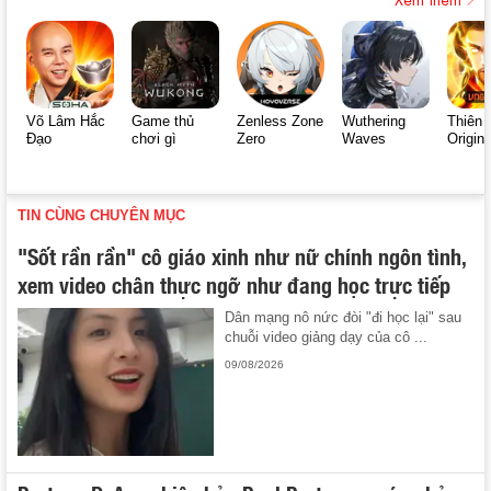
Võ Lâm Hắc
Game thủ
Zenless Zone
Wuthering
Thiên 
Đạo
chơi gì
Zero
Waves
Origin
TIN CÙNG CHUYÊN MỤC
"Sốt rần rần" cô giáo xinh như nữ chính ngôn tình,
xem video chân thực ngỡ như đang học trực tiếp
Dân mạng nô nức đòi "đi học lại" sau
chuỗi video giảng dạy của cô ...
09/08/2026