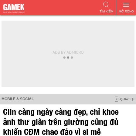
TÌM KIẾM
MỞ RỘNG
MOBILE & SOCIAL
QUAY LẠI
Ciin càng ngày càng đẹp, chỉ khoe
ảnh thư giãn trên giường cũng đủ
khiến CĐM chao đảo vì si mê