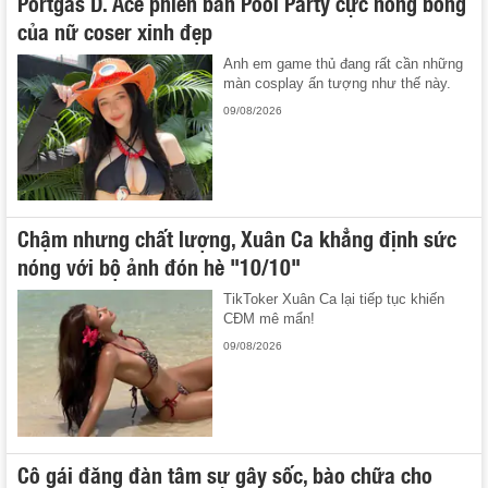
Portgas D. Ace phiên bản Pool Party cực nóng bỏng
của nữ coser xinh đẹp
Anh em game thủ đang rất cần những
màn cosplay ấn tượng như thế này.
09/08/2026
Chậm nhưng chất lượng, Xuân Ca khẳng định sức
nóng với bộ ảnh đón hè "10/10"
TikToker Xuân Ca lại tiếp tục khiến
CĐM mê mẩn!
09/08/2026
Cô gái đăng đàn tâm sự gây sốc, bào chữa cho