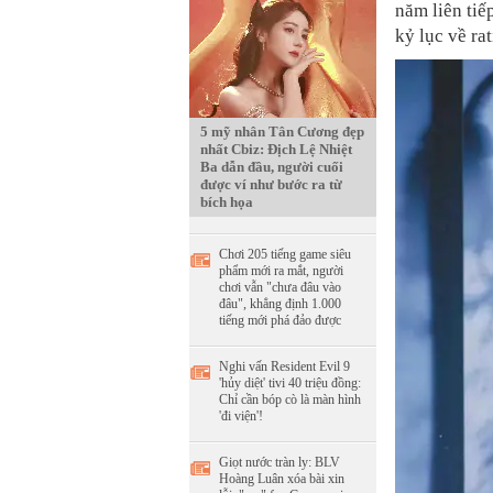
năm liên ti
kỷ lục về ra
5 mỹ nhân Tân Cương đẹp
nhất Cbiz: Địch Lệ Nhiệt
Ba dẫn đầu, người cuối
được ví như bước ra từ
bích họa
Chơi 205 tiếng game siêu
phẩm mới ra mắt, người
chơi vẫn "chưa đâu vào
đâu", khẳng định 1.000
tiếng mới phá đảo được
Nghi vấn Resident Evil 9
'hủy diệt' tivi 40 triệu đồng:
Chỉ cần bóp cò là màn hình
'đi viện'!
Giọt nước tràn ly: BLV
Hoàng Luân xóa bài xin