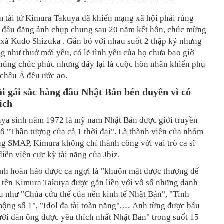
m tài tử Kimura Takuya đã khiến mạng xã hội phải rúng
n đầu đăng ảnh chụp chung sau 20 năm kết hôn, chúc mừng
 xã Kudo Shizuka . Gắn bó với nhau suốt 2 thập kỷ nhưng
 như thuở mới yêu, có lẽ tình yêu của họ chưa bao giờ
húng chúc phúc nhưng đây lại là cuộc hôn nhân khiến phụ
 châu Á đều ước ao.
ài gái sắc hàng đầu Nhật Bản bén duyên vì có
ích
ya sinh năm 1972 là mỹ nam Nhật Bản được giới truyền
ô "Thần tượng của cả 1 thời đại". Là thành viên của nhóm
ng SMAP, Kimura không chỉ thành công với vai trò ca sĩ
diễn viên cực kỳ tài năng của Jbiz.
ình hoàn hảo được ca ngợi là "khuôn mặt được thượng đế
i tên Kimura Takuya được gắn liền với vô số những danh
u như "Chúa cứu thế của nền kinh tế Nhật Bản", "Tình
ộng số 1", "Idol đa tài toàn năng",… Anh từng được bầu
ời đàn ông được yêu thích nhất Nhật Bản" trong suốt 15