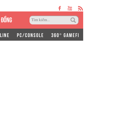
 ĐỒNG
LINE
PC/CONSOLE
360° GAMEFI