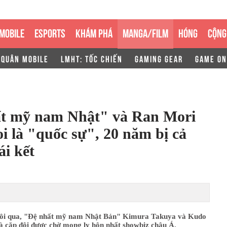
MOBILE
ESPORTS
KHÁM PHÁ
MANGA/FILM
HÓNG
CỘNG
 QUÂN MOBILE
LMHT: TỐC CHIẾN
GAMING GEAR
GAME ON
ất mỹ nam Nhật" và Ran Mori
 là "quốc sự", 20 năm bị cả
ái kết
ôi qua, "Đệ nhất mỹ nam Nhật Bản" Kimura Takuya và Kudo
à cặp đôi được chờ mong ly hôn nhất showbiz châu Á.