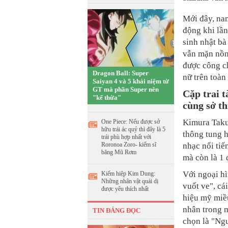
Mới đây, na
động khi lầ
sinh nhật bà
vẫn mặn nồng
được công c
Dragon Ball: Super
nữ trên toàn
Saiyan 4 và 5 khái niệm từ
GT mà phần Super nên
Cặp trai t
"kế thừa"
cùng sở th
Kimura Taku
One Piece: Nếu được sở
hữu trái ác quỷ thì đây là 5
thông tung h
trái phù hợp nhất với
Roronoa Zoro- kiếm sĩ
nhạc nổi tiế
băng Mũ Rơm
mà còn là 1 
Với ngoại h
Kiếm hiệp Kim Dung:
Những nhân vật quái dị
vuốt ve", cá
được yêu thích nhất
hiệu mỹ miề
nhân trong m
TIN ĐÁNG ĐỌC
chọn là "Ngư