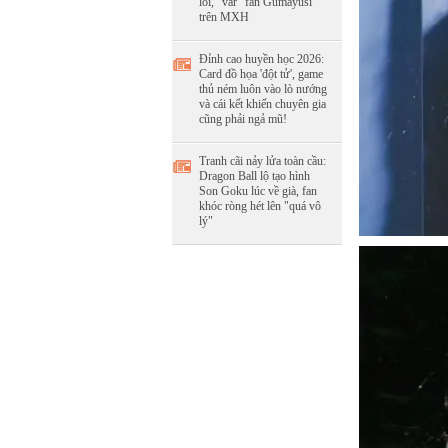
lỗi, "var" fan Gumayusi
trên MXH
Đỉnh cao huyền học 2026:
Card đồ họa 'đột tử', game
thủ ném luôn vào lò nướng
và cái kết khiến chuyên gia
cũng phải ngả mũ!
Tranh cãi nảy lửa toàn cầu:
Dragon Ball lộ tạo hình
Son Goku lúc về già, fan
khóc ròng hét lên "quá vô
lý"