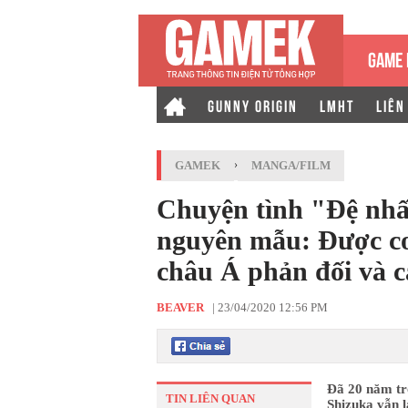
GAME 
GUNNY ORIGIN
LMHT
LIÊN
GAMEK
›
MANGA/FILM
Chuyện tình "Đệ nh
nguyên mẫu: Được coi
châu Á phản đối và c
BEAVER
|
23/04/2020 12:56 PM
Đã 20 năm tr
TIN LIÊN QUAN
Shizuka vẫn l