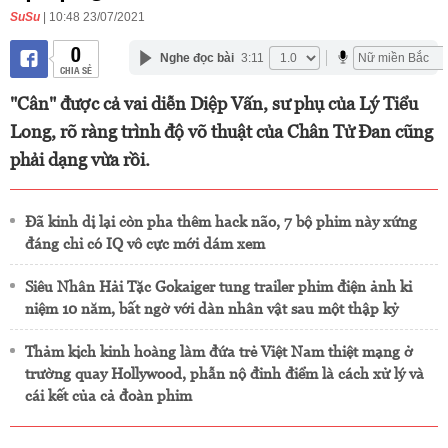
SuSu
| 10:48 23/07/2021
0
Nghe đọc bài
3:11
CHIA SẺ
"Cân" được cả vai diễn Diệp Vấn, sư phụ của Lý Tiểu
Long, rõ ràng trình độ võ thuật của Chân Tử Đan cũng
phải dạng vừa rồi.
Đã kinh dị lại còn pha thêm hack não, 7 bộ phim này xứng
đáng chỉ có IQ vô cực mới dám xem
Siêu Nhân Hải Tặc Gokaiger tung trailer phim điện ảnh kỉ
niệm 10 năm, bất ngờ với dàn nhân vật sau một thập kỷ
Thảm kịch kinh hoàng làm đứa trẻ Việt Nam thiệt mạng ở
trường quay Hollywood, phẫn nộ đỉnh điểm là cách xử lý và
cái kết của cả đoàn phim