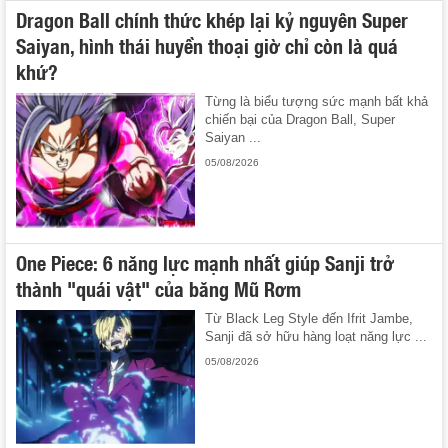
Dragon Ball chính thức khép lại kỷ nguyên Super
Saiyan, hình thái huyền thoại giờ chỉ còn là quá
khứ?
Từng là biểu tượng sức mạnh bất khả
chiến bại của Dragon Ball, Super
Saiyan ...
05/08/2026
One Piece: 6 năng lực mạnh nhất giúp Sanji trở
thành "quái vật" của băng Mũ Rơm
Từ Black Leg Style đến Ifrit Jambe,
Sanji đã sở hữu hàng loạt năng lực ...
05/08/2026