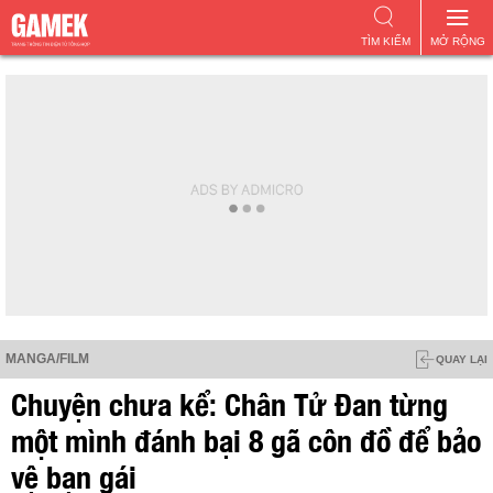
TÌM KIẾM
MỞ RỘNG
MANGA/FILM
QUAY LẠI
Chuyện chưa kể: Chân Tử Đan từng
một mình đánh bại 8 gã côn đồ để bảo
vệ bạn gái