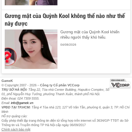
Gương mặt của Quỳnh Kool không thể nào như thế
này được
Gương mặt của Quỳnh Kool khiến
nhiều người thấy khó hiểu.
04/08/2026
GameK
© Copyright 2007 - 2026 –
Công ty Cổ phần VCCorp
TRỤ SỞ HÀ NỘI:
Tầng 22, Tòa nhà Center Building, Hapulico Complex, Số
01, phố Nguyễn Huy Tưởng, phường Thanh Xuân, thành phố Hà Nội.
Điện thoại: 024 7309 5555.
Email:
info@gamek.vn
VPĐD TẠI TP.HCM:
Tầng 4 Tòa nhà 123, 127 Võ Văn Tần, phường 6, quận 3, TP. Hồ Chí
Minh
Hỗ trợ quảng cáo:
Giấy phép thiết lập trang thông tin điện tử tổng hợp trên internet số 3634/GP-TTĐT do Sở
Thông tin và Truyền thông TP Hà Nội cấp ngày 06/09/2017
Chính sách bảo mật