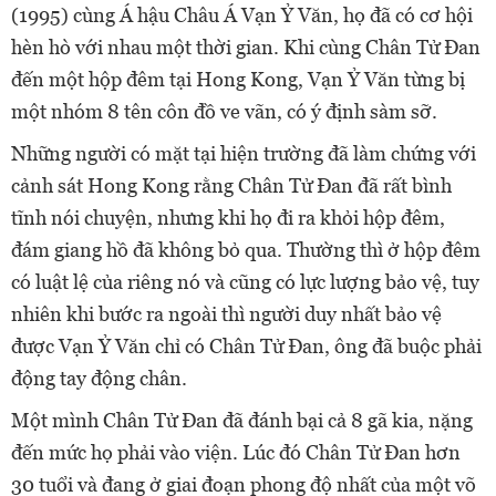
(1995) cùng Á hậu Châu Á Vạn Ỷ Văn, họ đã có cơ hội
hèn hò với nhau một thời gian. Khi cùng Chân Tử Đan
đến một hộp đêm tại Hong Kong, Vạn Ỷ Văn từng bị
một nhóm 8 tên côn đồ ve vãn, có ý định sàm sỡ.
Những người có mặt tại hiện trường đã làm chứng với
cảnh sát Hong Kong rằng Chân Tử Đan đã rất bình
tĩnh nói chuyện, nhưng khi họ đi ra khỏi hộp đêm,
đám giang hồ đã không bỏ qua. Thường thì ở hộp đêm
có luật lệ của riêng nó và cũng có lực lượng bảo vệ, tuy
nhiên khi bước ra ngoài thì người duy nhất bảo vệ
được Vạn Ỷ Văn chỉ có Chân Tử Đan, ông đã buộc phải
động tay động chân.
Một mình Chân Tử Đan đã đánh bại cả 8 gã kia, nặng
đến mức họ phải vào viện. Lúc đó Chân Tử Đan hơn
30 tuổi và đang ở giai đoạn phong độ nhất của một võ