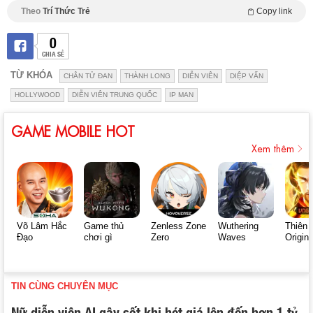
Theo
Trí Thức Trẻ
Copy link
0
CHIA SẺ
TỪ KHÓA
CHÂN TỬ ĐAN
THÀNH LONG
DIỄN VIÊN
DIỆP VẤN
HOLLYWOOD
DIỄN VIÊN TRUNG QUỐC
IP MAN
GAME MOBILE HOT
Xem thêm
Võ Lâm Hắc
Game thủ
Zenless Zone
Wuthering
Thiên 
Đạo
chơi gì
Zero
Waves
Origin
TIN CÙNG CHUYÊN MỤC
Nữ diễn viên AI gây sốt khi hét giá lên đến hơn 1 tỷ