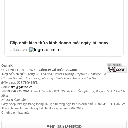
Cập nhật kiến thức kinh doanh mỗi ngày, tải ngay!
cafebiz.vn
GameK
© Copyright 2007 - 2026 –
Công ty Cổ phần VCCorp
TRỤ SỞ HÀ NỘI:
Tầng 22, Tòa nhà Center Building, Hapulico Complex, Số
01, phố Nguyễn Huy Tưởng, phường Thanh Xuân, thành phố Hà Nội.
Điện thoại: 024 7309 5555.
Email:
info@gamek.vn
VPĐD TẠI TP.HCM:
Tầng 4 Tòa nhà 123, 127 Võ Văn Tần, phường 6, quận 3, TP. Hồ Chí
Minh
Hỗ trợ quảng cáo:
Giấy phép thiết lập trang thông tin điện tử tổng hợp trên internet số 3634/GP-TTĐT do Sở
Thông tin và Truyền thông TP Hà Nội cấp ngày 06/09/2017
Chính sách bảo mật
Xem bản Desktop