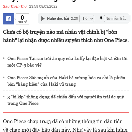
Sầu Thiên Thu
| 23:59 08/03/2022
0
Nghe đọc bài
2:20
CHIA SẺ
Chưa có bộ truyện nào mà nhân vật chính bị "bón
hành" lại nhận được nhiều sự yêu thích như One Piece.
One Piece: Tại sao trái ác quỷ của Luffy lại đặc biệt và cần tới
một CP-9 bảo vệ?
One Piece: Sức mạnh của Haki bá vương hóa ra chỉ là phiên
bản “hàng hiệu” của Haki vũ trang
3 “bí kíp” thông dụng để chiến đấu với người ăn trái ác quỷ
trong One Piece
One Piece chap 1043 đã có những thông tin đầu tiên
về chap mới đầy hấp dẫn này. Như vậy là sau khi hứng