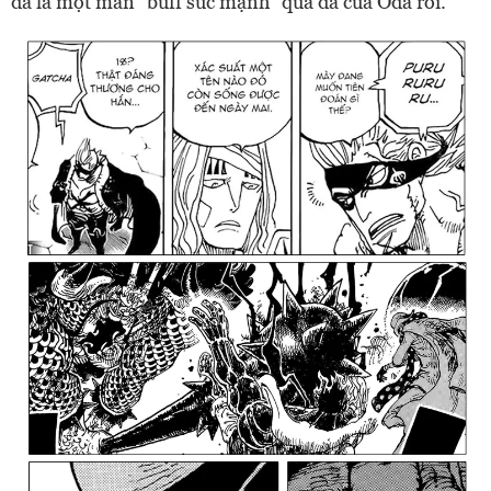
đã là một màn "buff sức mạnh" quá đà của Oda rồi.