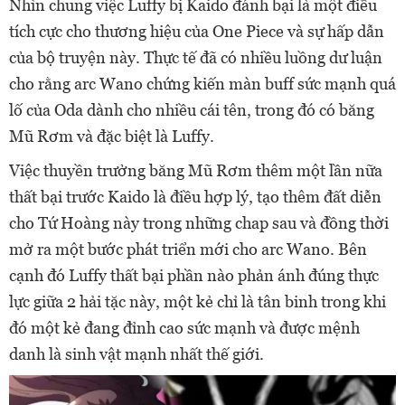
Nhìn chung việc Luffy bị Kaido đánh bại là một điều
tích cực cho thương hiệu của One Piece và sự hấp dẫn
của bộ truyện này. Thực tế đã có nhiều luồng dư luận
cho rằng arc Wano chứng kiến màn buff sức mạnh quá
lố của Oda dành cho nhiều cái tên, trong đó có băng
Mũ Rơm và đặc biệt là Luffy.
Việc thuyền trưởng băng Mũ Rơm thêm một lần nữa
thất bại trước Kaido là điều hợp lý, tạo thêm đất diễn
cho Tứ Hoàng này trong những chap sau và đồng thời
mở ra một bước phát triển mới cho arc Wano. Bên
cạnh đó Luffy thất bại phần nào phản ánh đúng thực
lực giữa 2 hải tặc này, một kẻ chỉ là tân binh trong khi
đó một kẻ đang đỉnh cao sức mạnh và được mệnh
danh là sinh vật mạnh nhất thế giới.