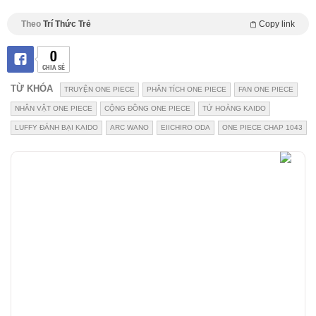
Theo
Trí Thức Trẻ
Copy link
0
CHIA SẺ
TỪ KHÓA
TRUYỆN ONE PIECE
PHÂN TÍCH ONE PIECE
FAN ONE PIECE
NHÂN VẬT ONE PIECE
CỘNG ĐỒNG ONE PIECE
TỨ HOÀNG KAIDO
LUFFY ĐÁNH BẠI KAIDO
ARC WANO
EIICHIRO ODA
ONE PIECE CHAP 1043