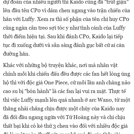
dự đoán của nhiều người thì Kaido cũng đã "trút giận"
lên đầu tên CP0 vì dám chen ngang vào trận chiến của
hắn với Luffy. Xem ra thì số phận của tên chỉ huy CP0
cũng ngàn cân treo sợi tóc y như tình cảnh của Luffy
thời điểm hiện tại. Sau khi đánh CP0, Kaido lại tiếp
tục đi xuống dưới và sẵn sàng đánh gục bất cứ ai cản
đường hắn.
Khác với những bộ truyện khác, nơi mà nhân vật
chính mỗi khi chiến đấu đều được các fan hết lòng ủng
hộ thì với độc giả One Piece, cứ mỗi lần anh chàng não
cao su bị "bón hành" là các fan lại vui ra mặt. Thực tế
thì việc Luffy mạnh lên quá nhanh ở arc Wano, từ một
thằng nhãi chẳng chịu được một chùy của Kaido nay
đã đối đầu ngang ngửa với Tứ Hoàng này và chỉ chịu
thất bại khi có kẻ thứ 3 chen vào đối với nhiều độc giả