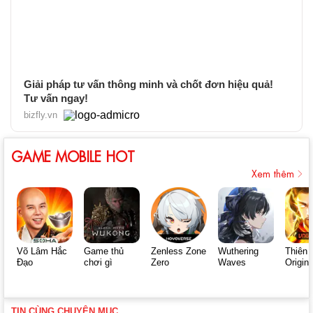
Giải pháp tư vấn thông minh và chốt đơn hiệu quả!
Tư vấn ngay!
bizfly.vn
GAME MOBILE HOT
Xem thêm
Võ Lâm Hắc
Game thủ
Zenless Zone
Wuthering
Thiên 
Đạo
chơi gì
Zero
Waves
Origin
TIN CÙNG CHUYÊN MỤC