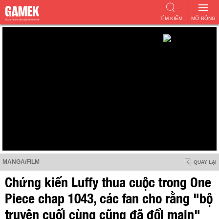
TÌM KIẾM
MỞ RỘNG
MANGA/FILM
QUAY LẠI
Chứng kiến Luffy thua cuộc trong One
Piece chap 1043, các fan cho rằng "bộ
truyện cuối cùng cũng đã đổi main"