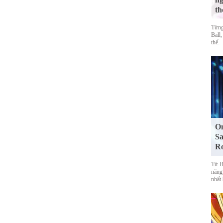
th
Từng
Ball,
thế.
On
Sa
R
Từ Bl
năng
nhất