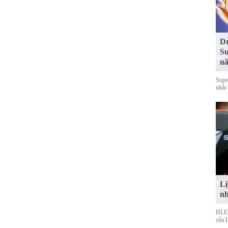
Dr
Su
nă
Supe
nhắc
Lị
nh
HLE s
của 