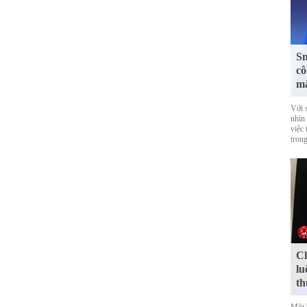
Sm
cô
mắ
Với 
nhìn
việc
trong
Ch
lu
th