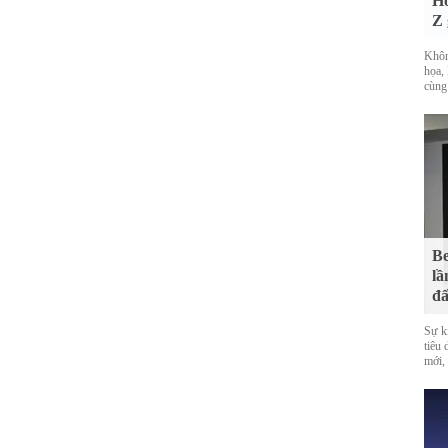
Hó
Z 
Khôn
họa, 
cùng
Be
lầ
đấ
Sự k
tiêu
mới,