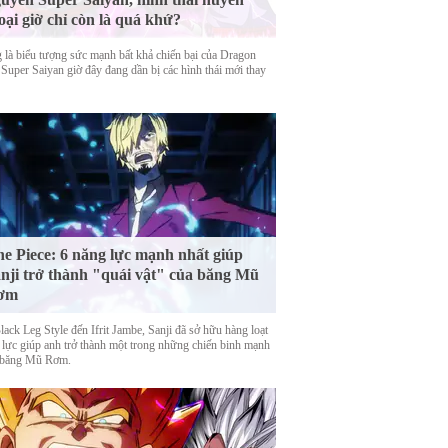
oại giờ chỉ còn là quá khứ?
 là biểu tượng sức mạnh bất khả chiến bại của Dragon
 Super Saiyan giờ đây đang dần bị các hình thái mới thay
e Piece: 6 năng lực mạnh nhất giúp
nji trở thành "quái vật" của băng Mũ
ơm
ack Leg Style đến Ifrit Jambe, Sanji đã sở hữu hàng loạt
 lực giúp anh trở thành một trong những chiến binh mạnh
 băng Mũ Rơm.