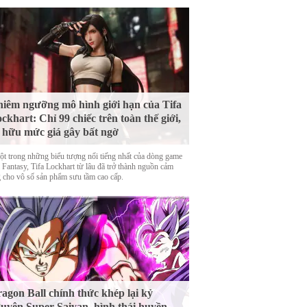
iêm ngưỡng mô hình giới hạn của Tifa
ckhart: Chỉ 99 chiếc trên toàn thế giới,
 hữu mức giá gây bất ngờ
ột trong những biểu tượng nổi tiếng nhất của dòng game
 Fantasy, Tifa Lockhart từ lâu đã trở thành nguồn cảm
 cho vô số sản phẩm sưu tầm cao cấp.
agon Ball chính thức khép lại kỷ
uyên Super Saiyan, hình thái huyền