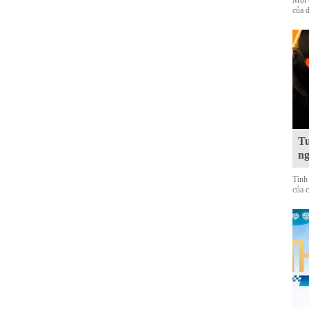
Một 
của 
Tu
ng
Tình
của 