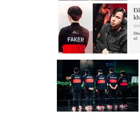
Đă
kh
30/
Đăn
nề.