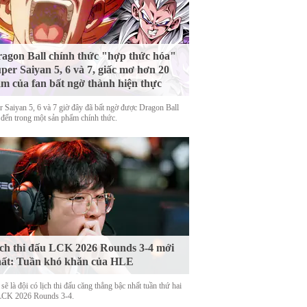
agon Ball chính thức "hợp thức hóa"
per Saiyan 5, 6 và 7, giấc mơ hơn 20
m của fan bất ngờ thành hiện thực
r Saiyan 5, 6 và 7 giờ đây đã bất ngờ được Dragon Ball
 đến trong một sản phẩm chính thức.
ch thi đấu LCK 2026 Rounds 3-4 mới
ất: Tuần khó khăn của HLE
ẽ là đội có lịch thi đấu căng thẳng bậc nhất tuần thứ hai
LCK 2026 Rounds 3-4.