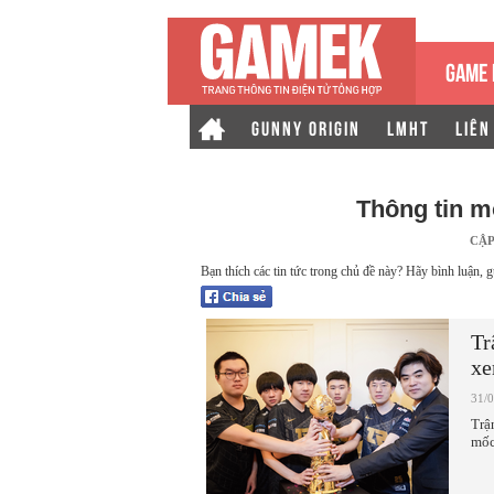
GAME 
GUNNY ORIGIN
LMHT
LIÊN
Thông tin m
CẬP
Bạn thích các tin tức trong chủ đề này? Hãy bình luận, g
Tr
xe
31/
Trậ
mốc