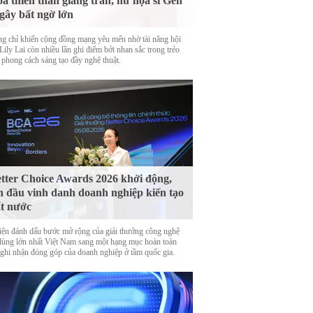
a thiên thần giáng trần, nữ họa sĩ Gen
gây bất ngờ lớn
g chỉ khiến cộng đồng mạng yêu mến nhờ tài năng hội
Lily Lai còn nhiều lần ghi điểm bởi nhan sắc trong trẻo
 phong cách sáng tạo đầy nghệ thuật.
tter Choice Awards 2026 khởi động,
n đầu vinh danh doanh nghiệp kiến tạo
t nước
iện đánh dấu bước mở rộng của giải thưởng công nghệ
 dùng lớn nhất Việt Nam sang một hạng mục hoàn toàn
 ghi nhận đóng góp của doanh nghiệp ở tầm quốc gia.