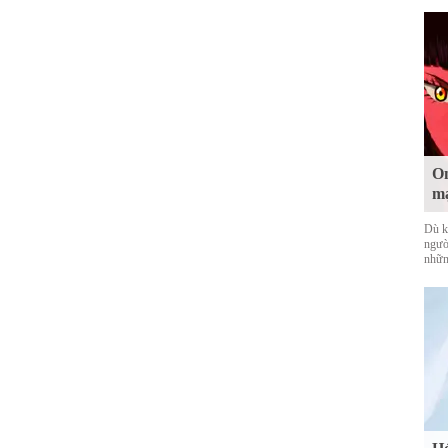
On
mạ
Dù k
ngườ
nhữn