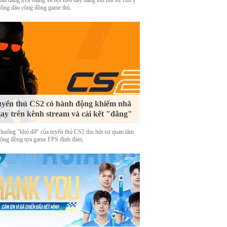
bài đăng trên mạng xã hội mới đây đang thu hút sự chú ý
đông đảo cộng đồng game thủ.
yển thủ CS2 có hành động khiếm nhã
ay trên kênh stream và cái kết "đắng"
 huống "khó đỡ" của tuyển thủ CS2 thu hút sự quan tâm
cộng đồng tựa game FPS đình đám.