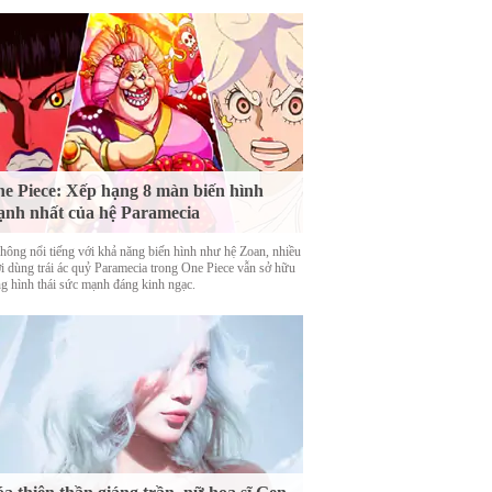
e Piece: Xếp hạng 8 màn biến hình
nh nhất của hệ Paramecia
hông nổi tiếng với khả năng biến hình như hệ Zoan, nhiều
i dùng trái ác quỷ Paramecia trong One Piece vẫn sở hữu
g hình thái sức mạnh đáng kinh ngạc.