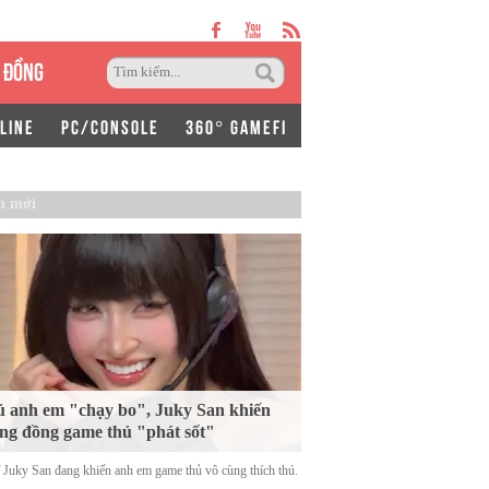
 ĐỒNG
LINE
PC/CONSOLE
360° GAMEFI
n mới
 anh em "chạy bo", Juky San khiến
ng đồng game thủ "phát sốt"
ĩ Juky San đang khiến anh em game thủ vô cùng thích thú.