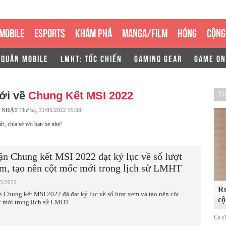
MOBILE
ESPORTS
KHÁM PHÁ
MANGA/FILM
HÓNG
CỘNG
 QUÂN MOBILE
LMHT: TỐC CHIẾN
GAMING GEAR
GAME ON
ới về
Chung Kết MSI 2022
Ti
 NHẬT
Thứ ba, 31/05/2022 15:38
ửi, chia sẻ với bạn bè nhé!
ận Chung kết MSI 2022 đạt kỷ lục về số lượt
m, tạo nên cột mốc mới trong lịch sử LMHT
05/2022
Rủ
n Chung kết MSI 2022 đã đạt kỷ lục về số lượt xem và tạo nên cột
cộ
 mới trong lịch sử LMHT.
Ca s