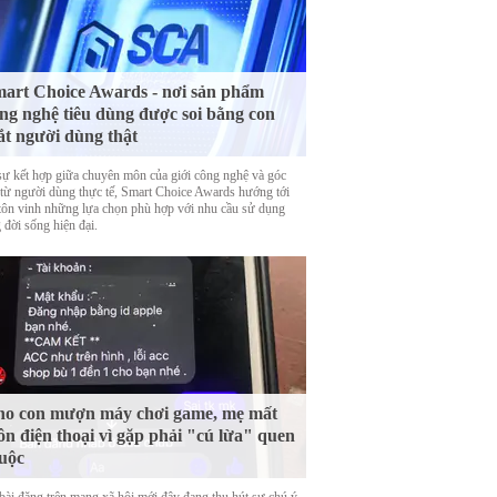
art Choice Awards - nơi sản phẩm
ng nghệ tiêu dùng được soi bằng con
t người dùng thật
sự kết hợp giữa chuyên môn của giới công nghệ và góc
 từ người dùng thực tế, Smart Choice Awards hướng tới
 tôn vinh những lựa chọn phù hợp với nhu cầu sử dụng
 đời sống hiện đại.
o con mượn máy chơi game, mẹ mất
ôn điện thoại vì gặp phải "cú lừa" quen
uộc