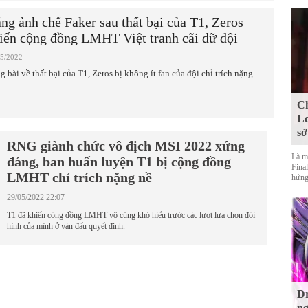
ng ảnh chế Faker sau thất bại của T1, Zeros
iến cộng đồng LMHT Việt tranh cãi dữ dội
05/2022
g bài về thất bại của T1, Zeros bị không ít fan của đội chỉ trích nặng
Ch
Lo
sở
RNG giành chức vô địch MSI 2022 xứng
Là m
đáng, ban huấn luyện T1 bị cộng đồng
Final
LMHT chỉ trích nặng nề
hứng
29/05/2022 22:07
T1 đã khiến cộng đồng LMHT vô cùng khó hiểu trước các lượt lựa chọn đội
hình của mình ở ván đấu quyết định.
Dr
ng