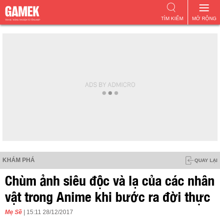
TÌM KIẾM
MỞ RỘNG
KHÁM PHÁ
QUAY LẠI
Chùm ảnh siêu độc và lạ của các nhân
vật trong Anime khi bước ra đời thực
Mẹ Sề
| 15:11 28/12/2017