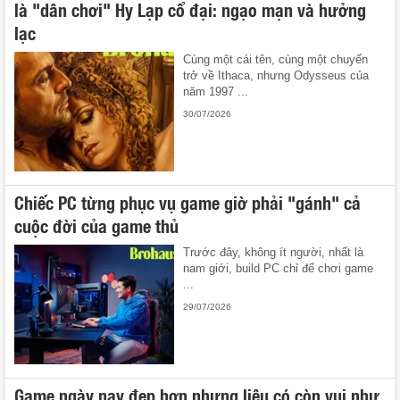
là "dân chơi" Hy Lạp cổ đại: ngạo mạn và hưởng
lạc
Cùng một cái tên, cùng một chuyến
trở về Ithaca, nhưng Odysseus của
năm 1997 ...
30/07/2026
Chiếc PC từng phục vụ game giờ phải "gánh" cả
cuộc đời của game thủ
Trước đây, không ít người, nhất là
nam giới, build PC chỉ để chơi game
...
29/07/2026
Game ngày nay đẹp hơn nhưng liệu có còn vui như