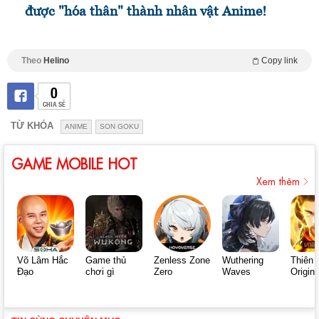
được "hóa thân" thành nhân vật Anime!
Theo
Helino
Copy link
0
CHIA SẺ
TỪ KHÓA
ANIME
SON GOKU
GAME MOBILE HOT
Xem thêm
Võ Lâm Hắc
Game thủ
Zenless Zone
Wuthering
Thiên 
Đạo
chơi gì
Zero
Waves
Origin