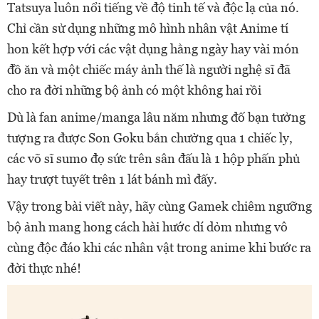
Tatsuya luôn nổi tiếng về độ tinh tế và độc lạ của nó.
Chỉ cần sử dụng những mô hình nhân vật Anime tí
hon kết hợp với các vật dụng hằng ngày hay vài món
đồ ăn và một chiếc máy ảnh thế là người nghệ sĩ đã
cho ra đời những bộ ảnh có một không hai rồi
Dù là fan anime/manga lâu năm nhưng đố bạn tưởng
tượng ra được Son Goku bắn chưởng qua 1 chiếc ly,
các võ sĩ sumo đọ sức trên sân đấu là 1 hộp phấn phủ
hay trượt tuyết trên 1 lát bánh mì đấy.
Vậy trong bài viết này, hãy cùng Gamek chiêm ngưỡng
bộ ảnh mang hong cách hài hước dí dỏm nhưng vô
cùng độc đáo khi các nhân vật trong anime khi bước ra
đời thực nhé!