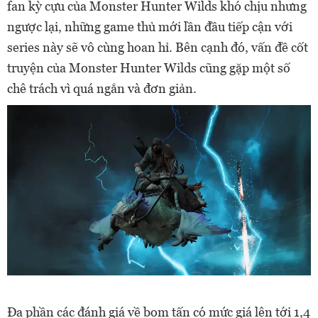
fan kỳ cựu của Monster Hunter Wilds khó chịu nhưng
ngược lại, những game thủ mới lần đầu tiếp cận với
series này sẽ vô cùng hoan hỉ. Bên cạnh đó, vấn đề cốt
truyện của Monster Hunter Wilds cũng gặp một số
chê trách vì quá ngắn và đơn giản.
Đa phần các đánh giá về bom tấn có mức giá lên tới 1,4