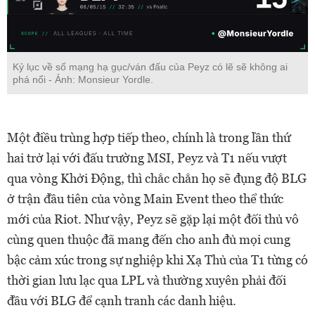
Kỷ lục về số mạng hạ gục/ván đấu của Peyz có lẽ sẽ không ai
phá nổi - Ảnh: Monsieur Yordle.
Một điều trùng hợp tiếp theo, chính là trong lần thứ
hai trở lại với đấu trường MSI, Peyz và T1 nếu vượt
qua vòng Khởi Động, thì chắc chắn họ sẽ đụng độ BLG
ở trận đầu tiên của vòng Main Event theo thể thức
mới của Riot. Như vậy, Peyz sẽ gặp lại một đối thủ vô
cùng quen thuộc đã mang đến cho anh đủ mọi cung
bậc cảm xúc trong sự nghiệp khi Xạ Thủ của T1 từng có
thời gian lưu lạc qua LPL và thường xuyên phải đối
đầu với BLG để cạnh tranh các danh hiệu.