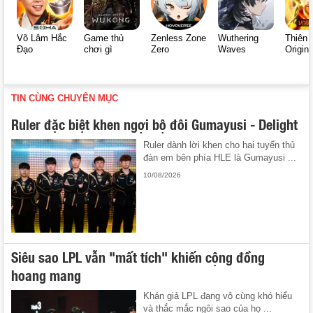
Võ Lâm Hắc
Game thủ
Zenless Zone
Wuthering
Thiên 
Đạo
chơi gì
Zero
Waves
Origin
TIN CÙNG CHUYÊN MỤC
Ruler đặc biệt khen ngợi bộ đôi Gumayusi - Delight
Ruler dành lời khen cho hai tuyển thủ
đàn em bên phía HLE là Gumayusi ...
10/08/2026
Siêu sao LPL vẫn "mất tích" khiến cộng đồng
hoang mang
Khán giả LPL đang vô cùng khó hiểu
và thắc mắc ngôi sao của họ ...