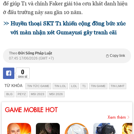
để giúp T1 và chính Faker giải tỏa cơn khát danh hiệu
ở đấu trường này sau gần 10 năm.
Huyền thoại SKT T1 khiến cộng đồng bức xúc
với màn nhận xét Gumayusi gây tranh cãi
Theo
Đời Sống Pháp Luật
Copy link
07:45 17/06/2026 (GMT +7)
0
CHIA SẺ
TỪ KHÓA
TIN TỨC GAME
TIN LOL
LOL
T1
TIN GAME
TIN LMHT
BLG
PEYZ
MSI 2023
MSI 2026
GAME MOBILE HOT
Xem thêm