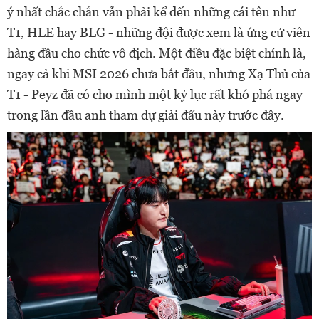
ý nhất chắc chắn vẫn phải kể đến những cái tên như
T1, HLE hay BLG - những đội được xem là ứng cử viên
hàng đầu cho chức vô địch. Một điều đặc biệt chính là,
ngay cả khi MSI 2026 chưa bắt đầu, nhưng Xạ Thủ của
T1 - Peyz đã có cho mình một kỷ lục rất khó phá ngay
trong lần đầu anh tham dự giải đấu này trước đây.