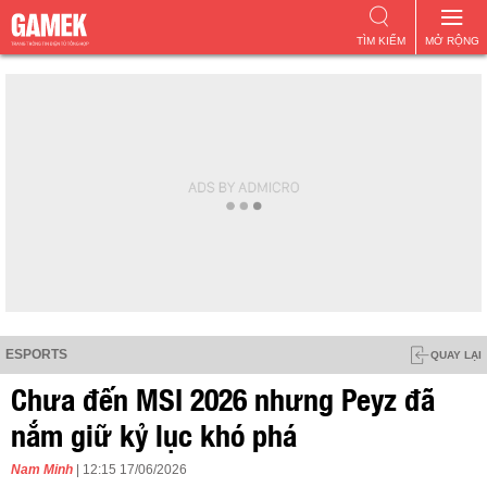
TÌM KIẾM
MỞ RỘNG
ESPORTS
QUAY LẠI
Chưa đến MSI 2026 nhưng Peyz đã
nắm giữ kỷ lục khó phá
Nam Minh
| 12:15 17/06/2026