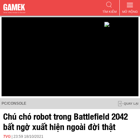
TÌM KIẾM
MỞ RỘNG
PC/CONSOLE
QUAY LẠI
Chú chó robot trong Battlefield 2042
bất ngờ xuất hiện ngoài đời thật
TVG
| 23:59 18/10/2021