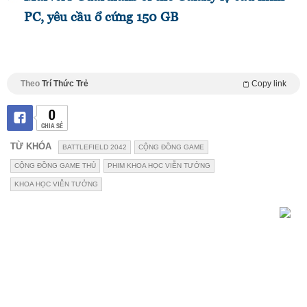
PC, yêu cầu ổ cứng 150 GB
Theo
Trí Thức Trẻ
Copy link
0
CHIA SẺ
TỪ KHÓA
BATTLEFIELD 2042
CỘNG ĐỒNG GAME
CỘNG ĐỒNG GAME THỦ
PHIM KHOA HỌC VIỄN TƯỞNG
KHOA HỌC VIỄN TƯỞNG