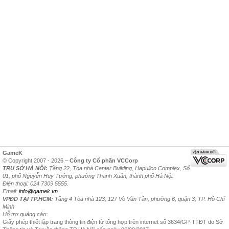
GameK
© Copyright 2007 - 2026 –
Công ty Cổ phần VCCorp
TRỤ SỞ HÀ NỘI:
Tầng 22, Tòa nhà Center Building, Hapulico Complex, Số
01, phố Nguyễn Huy Tưởng, phường Thanh Xuân, thành phố Hà Nội.
Điện thoại: 024 7309 5555.
Email:
info@gamek.vn
VPĐD TẠI TP.HCM:
Tầng 4 Tòa nhà 123, 127 Võ Văn Tần, phường 6, quận 3, TP. Hồ Chí
Minh
Hỗ trợ quảng cáo:
Giấy phép thiết lập trang thông tin điện tử tổng hợp trên internet số 3634/GP-TTĐT do Sở