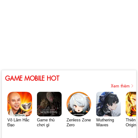
GAME MOBILE HOT
Xem thêm
Võ Lâm Hắc
Game thủ
Zenless Zone
Wuthering
Thiên 
Đạo
chơi gì
Zero
Waves
Origin