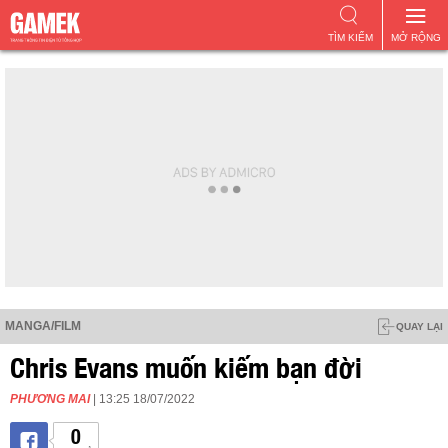
TÌM KIẾM
MỞ RỘNG
MANGA/FILM
QUAY LẠI
Chris Evans muốn kiếm bạn đời
PHƯƠNG MAI
| 13:25 18/07/2022
0