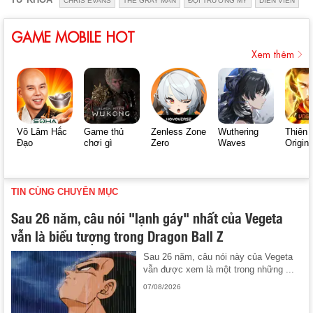
CHRIS EVANS
THE GRAY MAN
ĐỘI TRƯỞNG MỸ
DIỄN VIÊN
GAME MOBILE HOT
Xem thêm
Võ Lâm Hắc
Game thủ
Zenless Zone
Wuthering
Thiên 
Đạo
chơi gì
Zero
Waves
Origin
TIN CÙNG CHUYÊN MỤC
Sau 26 năm, câu nói "lạnh gáy" nhất của Vegeta
vẫn là biểu tượng trong Dragon Ball Z
Sau 26 năm, câu nói này của Vegeta
vẫn được xem là một trong những ...
07/08/2026