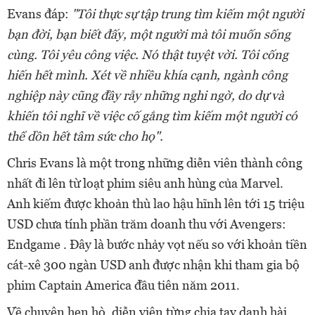
Evans đáp:
"Tôi thực sự tập trung tìm kiếm một người
bạn đời, bạn biết đấy, một người mà tôi muốn sống
cùng. Tôi yêu công việc. Nó thật tuyệt vời. Tôi cống
hiến hết mình. Xét về nhiều khía cạnh, ngành công
nghiệp này cũng đầy rẫy những nghi ngờ, do dự và
khiến tôi nghĩ về việc cố gắng tìm kiếm một người có
thể dồn hết tâm sức cho họ".
Chris Evans là một trong những diễn viên thành công
nhất đi lên từ loạt phim siêu anh hùng của Marvel.
Anh kiếm được khoản thù lao hậu hĩnh lên tới 15 triệu
USD chưa tính phần trăm doanh thu với Avengers:
Endgame . Đây là bước nhảy vọt nếu so với khoản tiền
cát-xê 300 ngàn USD anh được nhận khi tham gia bộ
phim Captain America đầu tiên năm 2011.
Về chuyện hẹn hò, diễn viên từng chia tay danh hài