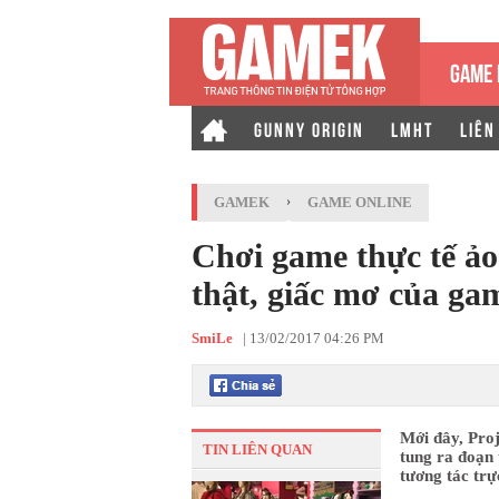
GAME 
GUNNY ORIGIN
LMHT
LIÊN
GAMEK
›
GAME ONLINE
Chơi game thực tế ả
thật, giấc mơ của ga
SmiLe
|
13/02/2017 04:26 PM
Mới đây, Proj
TIN LIÊN QUAN
tung ra đoạn 
tương tác tr