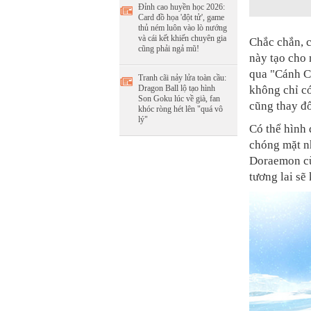
Đỉnh cao huyền học 2026:
Card đồ họa 'đột tử', game
thủ ném luôn vào lò nướng
và cái kết khiến chuyên gia
Chắc chắn, c
cũng phải ngả mũ!
này tạo cho 
qua "Cánh C
Tranh cãi nảy lửa toàn cầu:
Dragon Ball lộ tạo hình
không chỉ có
Son Goku lúc về già, fan
cũng thay đổ
khóc ròng hét lên "quá vô
lý"
Có thể hình 
chóng mặt nh
Doraemon cù
tương lai sẽ