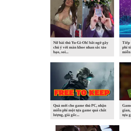
Nữ bài thủ Yu-Gi-Oh! bất ngờ gây
Tiếp 
chú ý với màn khoe nhan sắc táo
phí t
bạo, soi...
miễn 
Quà mới cho game thủ PC, nhận
Game 
miễn phí một tựa game quá chất
gian,
lượng, giá gốc...
tựa g