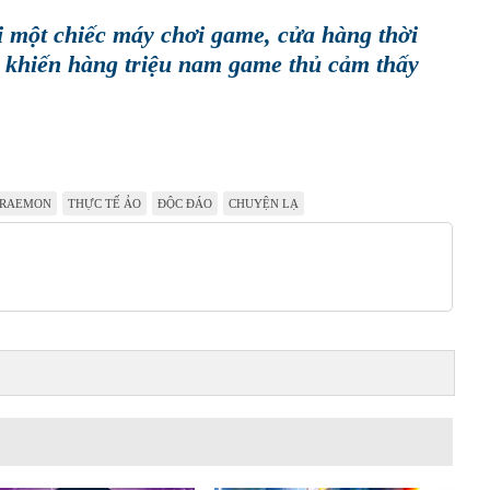
i một chiếc máy chơi game, cửa hàng thời
 khiến hàng triệu nam game thủ cảm thấy
RAEMON
THỰC TẾ ẢO
ĐỘC ĐÁO
CHUYỆN LẠ