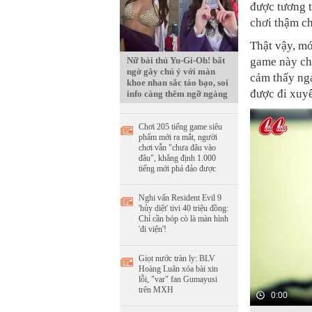
được tương t
chơi thậm ch
Thật vậy, mó
Nữ bài thủ Yu-Gi-Oh! bất
game này ch
ngờ gây chú ý với màn
cảm thấy ngạ
khoe nhan sắc táo bạo, soi
được đi xuy
info càng thêm ngỡ ngàng
Chơi 205 tiếng game siêu
phẩm mới ra mắt, người
chơi vẫn "chưa đâu vào
đâu", khẳng định 1.000
tiếng mới phá đảo được
Nghi vấn Resident Evil 9
'hủy diệt' tivi 40 triệu đồng:
Chỉ cần bóp cò là màn hình
'đi viện'!
Giọt nước tràn ly: BLV
Hoàng Luân xóa bài xin
lỗi, "var" fan Gumayusi
trên MXH
0:00