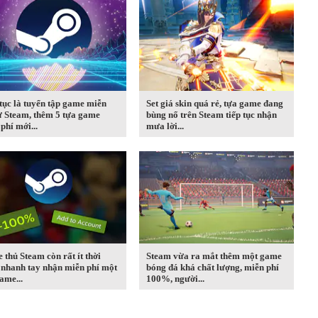
tục là tuyển tập game miễn
Set giá skin quá rẻ, tựa game đang
ừ Steam, thêm 5 tựa game
bùng nổ trên Steam tiếp tục nhận
phí mới...
mưa lời...
thủ Steam còn rất ít thời
Steam vừa ra mắt thêm một game
 nhanh tay nhận miễn phí một
bóng đá khá chất lượng, miễn phí
ame...
100%, người...