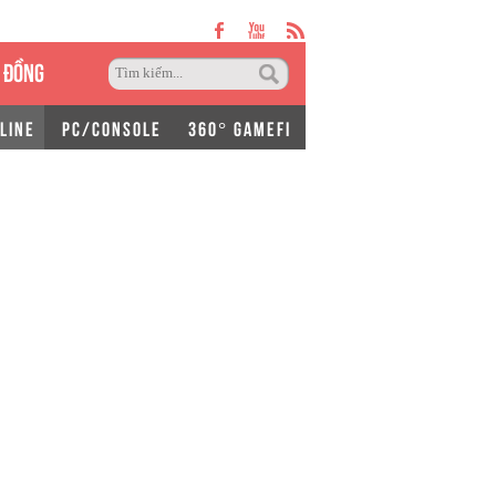
 ĐỒNG
LINE
PC/CONSOLE
360° GAMEFI