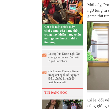
Mới đây, Pro
ngờ tung ra 
game thủ tư
Chỉ với một chiếc máy
chơi game, cửa hàng thời
trang này khiến hàng triệu
nam game thủ cảm thấy
ấm lòng
Lộ clip Vin Diesel ngồi Net
chơi game online cùng với
Ngô Diệc Phàm
Chơi game 15 ngày liên tục
trong đợt nghỉ Tết Nguyên
Đán, cậu bé 11 tuổi đột
ngột bị mù mắt
TIN ĐÁNG ĐỌC
Có lẽ, đối v
cũng giống 