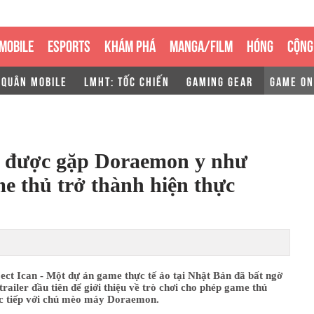
MOBILE
ESPORTS
KHÁM PHÁ
MANGA/FILM
HÓNG
CỘNG
 QUÂN MOBILE
LMHT: TỐC CHIẾN
GAMING GEAR
GAME ON
o được gặp Doraemon y như
me thủ trở thành hiện thực
ect Ican - Một dự án game thực tế ảo tại Nhật Bản đã bất ngờ
trailer đầu tiên để giới thiệu về trò chơi cho phép game thủ
ực tiếp với chú mèo máy Doraemon.