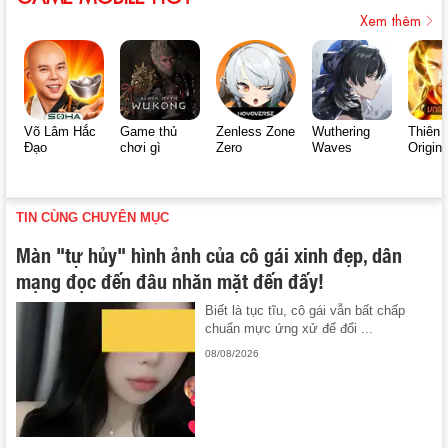
Xem thêm
Võ Lâm Hắc
Game thủ
Zenless Zone
Wuthering
Thiên 
Đạo
chơi gì
Zero
Waves
Origin
TIN CÙNG CHUYÊN MỤC
Màn "tự hủy" hình ảnh của cô gái xinh đẹp, dân
mạng đọc đến đâu nhăn mặt đến đấy!
Biết là tục tĩu, cô gái vẫn bất chấp
chuẩn mực ứng xử để đổi ...
08/08/2026