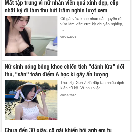
Mất tập trung vì nữ nhân viên quá xinh đẹp, clip
nhật ký đi làm thu hút trăm nghìn lượt xem
Cô gái vừa khoe nhan sắc quyến rũ
vừa làm việc cực kỳ chuyên nghiệp,
...
08/08/2026
Nữ sinh nóng bỏng khoe chiến tích "đánh lừa" đối
thủ, "săn" toàn điểm A học kì gây ấn tượng
Thời đại Gen Z đã đập tan nhiều định
kiến cũ kỹ. Ví như việc ...
08/08/2026
Chưa đến 30 giây, cô gái khiến hội anh em tự