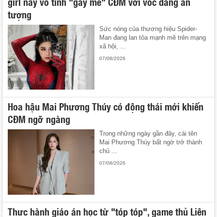
girl này vô tình "gây mê" CĐM với vóc dáng ấn
tượng
Sức nóng của thương hiệu Spider-
Man đang lan tỏa mạnh mẽ trên mạng
xã hội, ...
07/08/2026
Hoa hậu Mai Phương Thúy có động thái mới khiến
CĐM ngỡ ngàng
Trong những ngày gần đây, cái tên
Mai Phương Thúy bất ngờ trở thành
chủ ...
07/08/2026
Thực hành giáo án học từ "tóp tóp", game thủ Liên