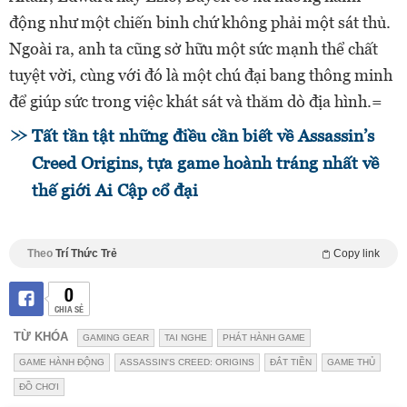
động như một chiến binh chứ không phải một sát thủ.
Ngoài ra, anh ta cũng sở hữu một sức mạnh thể chất
tuyệt vời, cùng với đó là một chú đại bang thông minh
để giúp sức trong việc khát sát và thăm dò địa hình.=
Tất tần tật những điều cần biết về Assassin’s
Creed Origins, tựa game hoành tráng nhất về
thế giới Ai Cập cổ đại
Theo
Trí Thức Trẻ
Copy link
0
CHIA SẺ
TỪ KHÓA
GAMING GEAR
TAI NGHE
PHÁT HÀNH GAME
GAME HÀNH ĐỘNG
ASSASSIN'S CREED: ORIGINS
ĐẮT TIỀN
GAME THỦ
ĐỒ CHƠI