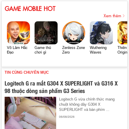
GAME MOBILE HOT
Xem thêm
Võ Lâm Hắc
Game thủ
Zenless Zone
Wuthering
Thiên 
Đạo
chơi gì
Zero
Waves
Origin
TIN CÙNG CHUYÊN MỤC
Logitech G ra mắt G304 X SUPERLIGHT và G316 X
98 thuộc dòng sản phẩm G3 Series
Logitech G vừa chính thức mang
chuột không dây G304 X
SUPERLIGHT và bàn phím ...
06/08/2026