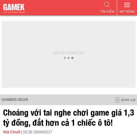
TÌM KIẾM
MỞ RỘNG
GAMING GEAR
QUAY LẠI
Choáng với tai nghe chơi game giá 1,3
tỷ đồng, đắt hơn cả 1 chiếc ô tô!
Nút Chuối
| 16:26 29/09/2017