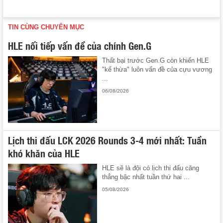
TIN CÙNG CHUYÊN MỤC
HLE nối tiếp vấn đề của chính Gen.G
Thất bại trước Gen.G còn khiến HLE
"kế thừa" luôn vấn đề của cựu vương
...
06/08/2026
Lịch thi đấu LCK 2026 Rounds 3-4 mới nhất: Tuần
khó khăn của HLE
HLE sẽ là đội có lịch thi đấu căng
thẳng bậc nhất tuần thứ hai ...
05/08/2026