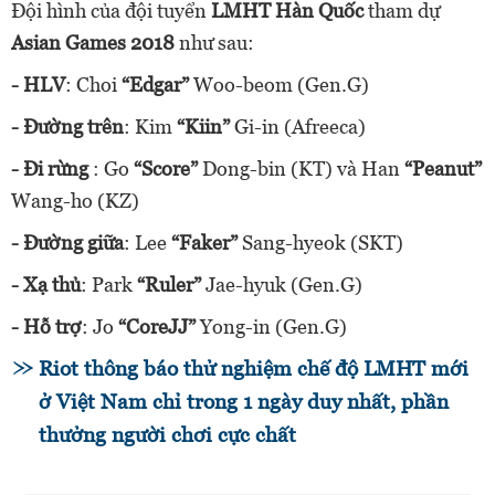
Đội hình của đội tuyển
LMHT Hàn Quốc
tham dự
Asian Games 2018
như sau:
- HLV
: Choi
“Edgar”
Woo-beom (Gen.G)
- Đường trên
: Kim
“Kiin”
Gi-in (Afreeca)
- Đi rừng
: Go
“Score”
Dong-bin (KT) và Han
“Peanut”
Wang-ho (KZ)
- Đường giữa
: Lee
“Faker”
Sang-hyeok (SKT)
- Xạ thủ
: Park
“Ruler”
Jae-hyuk (Gen.G)
- Hỗ trợ
: Jo
“CoreJJ”
Yong-in (Gen.G)
Riot thông báo thử nghiệm chế độ LMHT mới
ở Việt Nam chỉ trong 1 ngày duy nhất, phần
thưởng người chơi cực chất