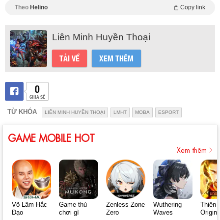
Theo
Helino
Copy link
Liên Minh Huyền Thoại
TẢI VỀ
XEM THÊM
0
CHIA SẺ
TỪ KHÓA
LIÊN MINH HUYỀN THOẠI
LMHT
MOBA
ESPORT
GAME MOBILE HOT
Xem thêm
Võ Lâm Hắc
Game thủ
Zenless Zone
Wuthering
Thiên 
Đạo
chơi gì
Zero
Waves
Origin