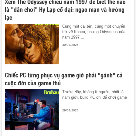
Xem The Odyssey chiếu năm 1997 để biết thế nào
là "dân chơi" Hy Lạp cổ đại: ngạo mạn và hưởng
lạc
Cùng một cái tên, cùng một chuyến
trở về Ithaca, nhưng Odysseus của
năm 1997 ...
30/07/2026
Chiếc PC từng phục vụ game giờ phải "gánh" cả
cuộc đời của game thủ
Trước đây, không ít người, nhất là
nam giới, build PC chỉ để chơi game
...
29/07/2026