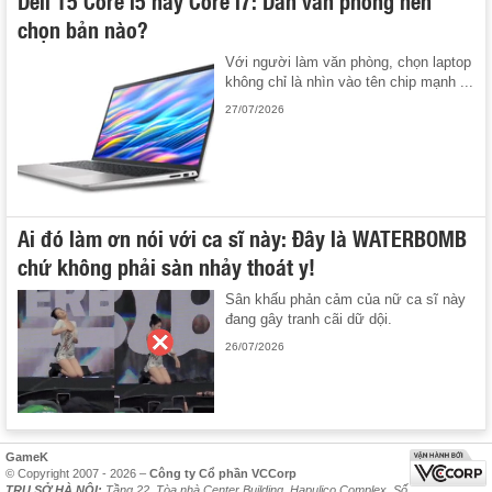
chọn bản nào?
Với người làm văn phòng, chọn laptop
không chỉ là nhìn vào tên chip mạnh ...
27/07/2026
Ai đó làm ơn nói với ca sĩ này: Đây là WATERBOMB
chứ không phải sàn nhảy thoát y!
Sân khấu phản cảm của nữ ca sĩ này
đang gây tranh cãi dữ dội.
26/07/2026
GameK
© Copyright 2007 - 2026 –
Công ty Cổ phần VCCorp
TRỤ SỞ HÀ NỘI:
Tầng 22, Tòa nhà Center Building, Hapulico Complex, Số