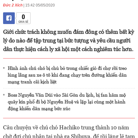
Đức 2 Xích
| 15:42 05/05/2020
0
CHIA SẺ
Giới chức trách không muốn đám đông có thêm bất kỳ
lý do nào để tập trung tại bức tượng và yêu cầu người
dân thực hiện cách ly xã hội một cách nghiêm túc hơn.
Hình ảnh chú chó bị chủ bỏ trong chiếc giỏ đi chợ rồi treo
lủng lẳng sau xe ô tô khi đang chạy trên đường khiến dân
mạng tranh cãi kịch liệt
Boss Nguyễn Văn Dúi vào Sài Gòn du lịch, bị fan hâm mộ
quây kín phố đi bộ Nguyễn Huệ và lặp lại cùng một hành
động khiến dân mạng bức xúc
Câu chuyện về chú chó Hachiko trung thành 10 năm
chờ đợi chủ nhân tại nhà ga Shibuya, để rồi lặng lẽ tạm