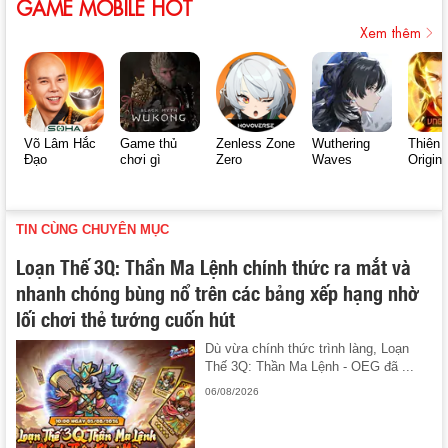
GAME MOBILE HOT
Xem thêm
Võ Lâm Hắc
Game thủ
Zenless Zone
Wuthering
Thiên 
Đạo
chơi gì
Zero
Waves
Origin
TIN CÙNG CHUYÊN MỤC
Loạn Thế 3Q: Thần Ma Lệnh chính thức ra mắt và
nhanh chóng bùng nổ trên các bảng xếp hạng nhờ
lối chơi thẻ tướng cuốn hút
Dù vừa chính thức trình làng, Loạn
Thế 3Q: Thần Ma Lệnh - OEG đã ...
06/08/2026