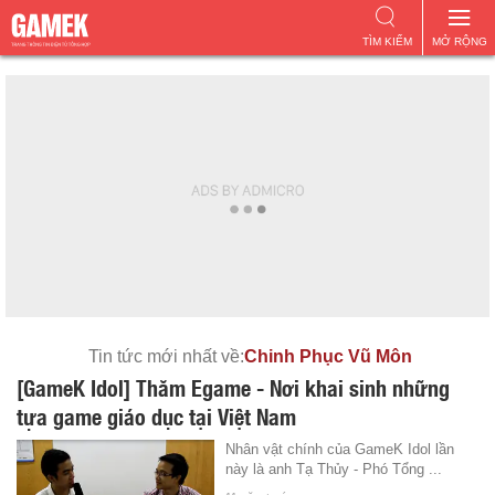
TÌM KIẾM
MỞ RỘNG
Tin tức mới nhất về:
Chinh Phục Vũ Môn
[GameK Idol] Thăm Egame - Nơi khai sinh những
tựa game giáo dục tại Việt Nam
Nhân vật chính của GameK Idol lần
này là anh Tạ Thủy - Phó Tổng ...