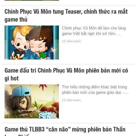
Chinh Phục Vũ Môn tung Teaser, chính thức ra mắt
game thủ
Chinh phục Vũ Môn đã làm cho làng
game Việt bất ngờ khi sở hữu ...
12 năm trước
Game đấu trí Chinh Phục Vũ Môn phiên bản mới có
gì hot
Tìm hiểu những điểm khác biệt trong
phiên bản mới của game giáo dục - ...
12 năm trước
Game thủ TLBB3 “cân não” mừng phiên bản Thần