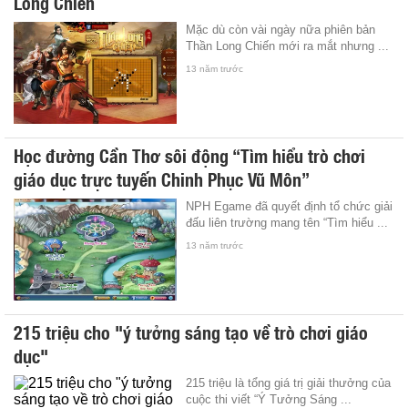
Long Chiến
Mặc dù còn vài ngày nữa phiên bản
Thần Long Chiến mới ra mắt nhưng ...
13 năm trước
Học đường Cần Thơ sôi động “Tìm hiểu trò chơi
giáo dục trực tuyến Chinh Phục Vũ Môn”
NPH Egame đã quyết định tổ chức giải
đấu liên trường mang tên “Tìm hiểu ...
13 năm trước
215 triệu cho "ý tưởng sáng tạo về trò chơi giáo
dục"
215 triệu là tổng giá trị giải thưởng của
cuộc thi viết “Ý Tưởng Sáng ...