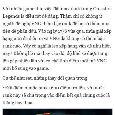
Với nhiều game thủ, việc đặt max rank trong Crossfire
Legends là điều rất dễ dàng. Thậm chí có không ít
người đề nghị VNG thêm bậc rank để họ có thêm mục
tiêu để phấn đấu. Vào ngày 17/6 vừa qua, mùa giải xếp
hạng mới đã diễn ra và VNG đã không có thêm bậc
rank nào. Vậy có nghĩ là leo xếp hạng vẫn dễ như hiện
nay? Không hề mà thay vào đó, độ khó sẽ được tăng
lên gấp nhiều lần với cơ chế tính điểm mới mà VNG
mới bổ sung vào game.
Cụ thể như sau những thay đổi quan trọng:
• Đổi điểm ở mốc rank 1600 điểm trở lên, với mức
rank này sẽ chú trọng vào điểm kết quả chung cuộc là
thắng hay thua.