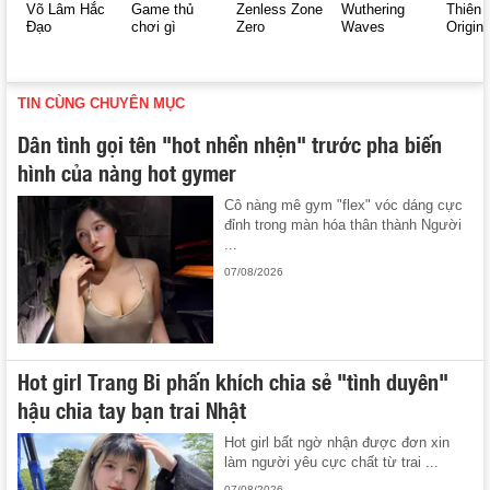
Võ Lâm Hắc
Game thủ
Zenless Zone
Wuthering
Thiên 
Đạo
chơi gì
Zero
Waves
Origin
TIN CÙNG CHUYÊN MỤC
Dân tình gọi tên "hot nhền nhện" trước pha biến
hình của nàng hot gymer
Cô nàng mê gym "flex" vóc dáng cực
đỉnh trong màn hóa thân thành Người
...
07/08/2026
Hot girl Trang Bi phấn khích chia sẻ "tình duyên"
hậu chia tay bạn trai Nhật
Hot girl bất ngờ nhận được đơn xin
làm người yêu cực chất từ trai ...
07/08/2026