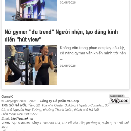
06/08/2026
Nữ gymer "đu trend" Người nhện, tạo dáng kinh
điển "hút view"
Không cần trang phục cosplay cầu kỳ,
cô nàng gymer vẫn khiến mình trở nên
...
06/08/2026
GameK
© Copyright 2007 - 2026 –
Công ty Cổ phần VCCorp
TRỤ SỞ HÀ NỘI:
Tầng 22, Tòa nhà Center Building, Hapulico Complex, Số
01, phố Nguyễn Huy Tưởng, phường Thanh Xuân, thành phố Hà Nội.
Điện thoại: 024 7309 5555.
Email:
info@gamek.vn
VPĐD TẠI TP.HCM:
Tầng 4 Tòa nhà 123, 127 Võ Văn Tần, phường 6, quận 3, TP. Hồ Chí
Minh