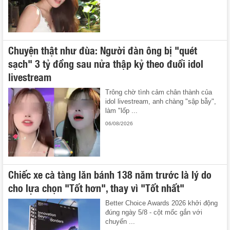
Chuyện thật như đùa: Người đàn ông bị "quét
sạch" 3 tỷ đồng sau nửa thập kỷ theo đuổi idol
livestream
Trông chờ tình cảm chân thành của
idol livestream, anh chàng "sập bẫy",
làm "lốp ...
06/08/2026
Chiếc xe cà tàng lăn bánh 138 năm trước là lý do
cho lựa chọn "Tốt hơn", thay vì "Tốt nhất"
Better Choice Awards 2026 khởi động
đúng ngày 5/8 - cột mốc gắn với
chuyến ...