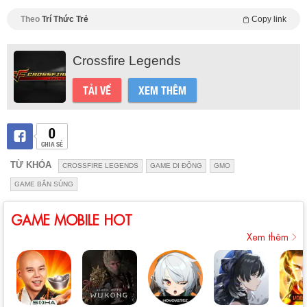
Theo
Trí Thức Trẻ
Copy link
Crossfire Legends
TẢI VỀ
XEM THÊM
0
CHIA SẺ
TỪ KHÓA
CROSSFIRE LEGENDS
GAME DI ĐỘNG
GMO
GAME BẮN SÚNG
GAME MOBILE HOT
Xem thêm