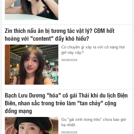
Zin thích nấu ăn bị tương tác vật lý? CĐM hốt
hoảng với "content" đầy khó hiểu?
Có chuyện gì xảy ra với cô nàng hot
girl này vậy?
06/08/2026
Bạch Lưu Dương "hóa" cô gái Thái khi du lịch Điện
Biên, nhan sắc trong trẻo làm "tan chảy" cộng
đồng mạng
Gu "gái xinh trong trẻo" chưa bao giờ
hạ nhiệt.
06/08/2026