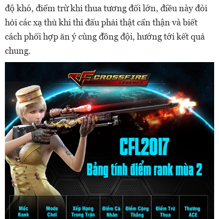
độ khó, điểm trừ khi thua tương đối lớn, điều này đòi
hỏi các xạ thủ khi thi đấu phải thật cẩn thận và biết
cách phối hợp ăn ý cùng đồng đội, hướng tới kết quả
chung.