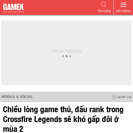
TÌM KIẾM
MỞ RỘNG
MOBILE & SOCIAL
QUAY LẠI
Chiều lòng game thủ, đấu rank trong
Crossfire Legends sẽ khó gấp đôi ở
mùa 2