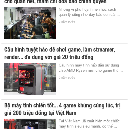
cho quán net, thậm chí doạ báo chính quyền
Những vị phụ huynh nên học cách
quản lý cũng như dạy bảo con cái ...
9 năm trước
Cấu hình tuyệt hảo để chơi game, làm streamer,
render... đa dụng với giá 20 triệu đồng
Cấu hình máy tính hấp dẫn sử dụng
chip AMD Ryzen mới cho game thủ ...
9 năm trước
Bộ máy tính chiến tốt... 4 game khủng cùng lúc, trị
giá 200 triệu đồng tại Việt Nam
Tại Việt Nam đã xuất hiện một chiếc
máy tính siêu siêu mạnh, có thể ...