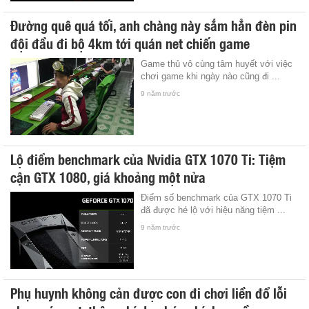
Đường quê quá tối, anh chàng này sắm hẳn đèn pin
đội đầu đi bộ 4km tới quán net chiến game
Game thủ vô cùng tâm huyết với việc
chơi game khi ngày nào cũng đi ...
9 năm trước
Lộ điểm benchmark của Nvidia GTX 1070 Ti: Tiệm
cận GTX 1080, giá khoảng một nửa
Điểm số benchmark của GTX 1070 Ti
đã được hé lộ với hiệu năng tiệm ...
9 năm trước
Phụ huynh không cản được con đi chơi liền đổ lỗi