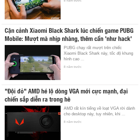
8 năm trước
Cận cảnh Xiaomi Black Shark lúc chiến game PUBG
Mobile: Mượt mà nhịp nhàng, thêm cần 'như hack'
PUBG chạy rất mượt trên chiếc
Xiaomi Black Shark này, tốc độ khung
hình cao ...
8 năm trước
"Đội đỏ" AMD hé lộ dòng VGA mới cực mạnh, đại
chiến sắp diễn ra trong hè
AMD rất kín tiếng về loạt VGA rời dành
cho desktop này, tuy nhiên, khi ...
8 năm trước