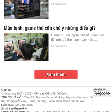
10 năm trước
Mùa lạnh, game thủ cần chú ý những điều gì?
Game thủ chúng ta nên bắt đầu thay
đổi một số thói quen cày kéo ...
12 năm trước
Xem thêm
GameK
© Copyright 2007 - 2026 –
Công ty Cổ phần VCCorp
TRỤ SỞ HÀ NỘI:
Tầng 22, Tòa nhà Center Building, Hapulico Complex, Số
01, phố Nguyễn Huy Tưởng, phường Thanh Xuân, thành phố Hà Nội.
Điện thoại: 024 7309 5555.
Email:
info@gamek.vn