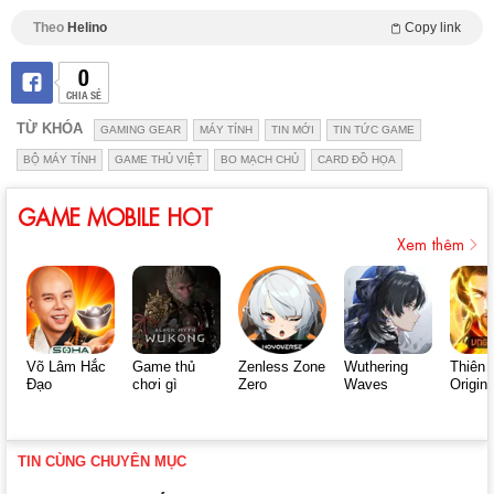
Theo
Helino
Copy link
0
CHIA SẺ
TỪ KHÓA
GAMING GEAR
MÁY TÍNH
TIN MỚI
TIN TỨC GAME
BỘ MÁY TÍNH
GAME THỦ VIỆT
BO MẠCH CHỦ
CARD ĐỒ HỌA
GAME MOBILE HOT
Xem thêm
Võ Lâm Hắc
Game thủ
Zenless Zone
Wuthering
Thiên 
Đạo
chơi gì
Zero
Waves
Origin
TIN CÙNG CHUYÊN MỤC