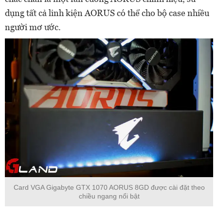
dụng tất cả linh kiện AORUS có thể cho bộ case nhiều
người mơ ước.
Card VGA Gigabyte GTX 1070 AORUS 8GD được cài đặt theo
chiều ngang nổi bật