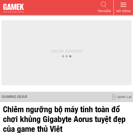
TÌM KIẾM
MỞ RỘNG
GAMING GEAR
QUAY LẠI
Chiêm ngưỡng bộ máy tính toàn đồ
chơi khủng Gigabyte Aorus tuyệt đẹp
của game thủ Việt