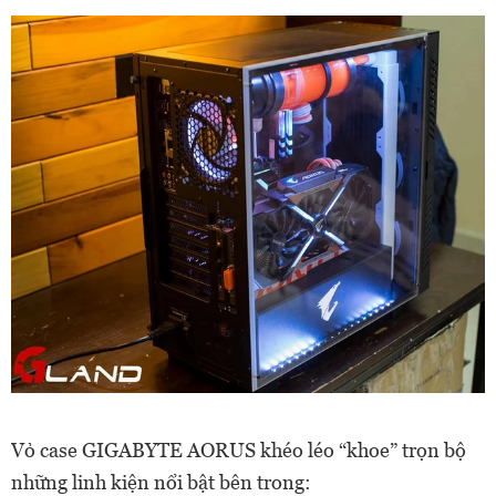
Vỏ case GIGABYTE AORUS khéo léo “khoe” trọn bộ
những linh kiện nổi bật bên trong: