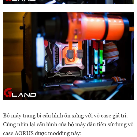
Bộ máy trang bị cấu hình ổn xứng với vỏ case giá trị.
Cùng nhìn lại cấu hình của bộ máy đầu tiên sử dụng vỏ
case AORUS được modding này: