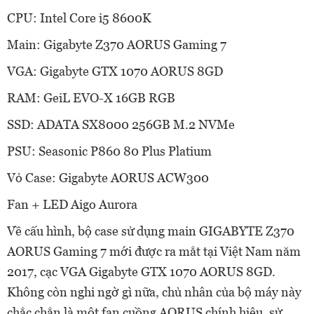
CPU: Intel Core i5 8600K
Main: Gigabyte Z370 AORUS Gaming 7
VGA: Gigabyte GTX 1070 AORUS 8GD
RAM: GeiL EVO-X 16GB RGB
SSD: ADATA SX8000 256GB M.2 NVMe
PSU: Seasonic P860 80 Plus Platium
Vỏ Case: Gigabyte AORUS ACW300
Fan + LED Aigo Aurora
Về cấu hình, bộ case sử dụng main GIGABYTE Z370
AORUS Gaming 7 mới được ra mắt tại Việt Nam năm
2017, cạc VGA Gigabyte GTX 1070 AORUS 8GD.
Không còn nghi ngờ gì nữa, chủ nhân của bộ máy này
chắc chắn là một fan cuồng AORUS chính hiệu, sử