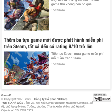
game thủ không nên bỏ qua.
16/07/2026
Thêm ba tựa game mới được phát hành miễn phí
trên Steam, tất cả đều có rating 9/10 trở lên
Tiếp tục là cơn mưa game miễn phí
mỗi tuần trên Steam.
16/07/2026
GameK
© Copyright 2007 - 2026 –
Công ty Cổ phần VCCorp
TRỤ SỞ HÀ NỘI:
Tầng 22, Tòa nhà Center Building, Hapulico Complex, Số
01, phố Nguyễn Huy Tưởng, phường Thanh Xuân, thành phố Hà Nội.
Điện thoại: 024 7309 5555.