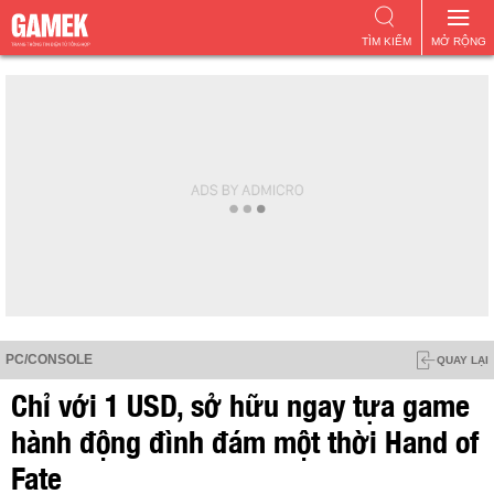
TÌM KIẾM
MỞ RỘNG
PC/CONSOLE
QUAY LẠI
Chỉ với 1 USD, sở hữu ngay tựa game
hành động đình đám một thời Hand of
Fate