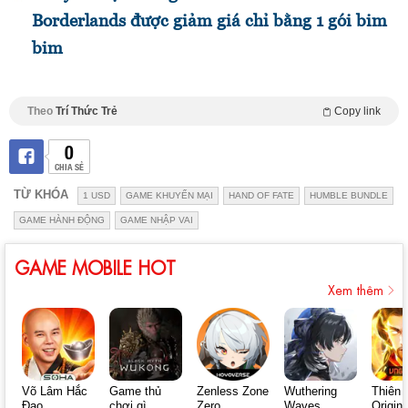
Borderlands được giảm giá chỉ bằng 1 gói bim
bim
Theo
Trí Thức Trẻ
Copy link
0
CHIA SẺ
TỪ KHÓA
1 USD
GAME KHUYẾN MẠI
HAND OF FATE
HUMBLE BUNDLE
GAME HÀNH ĐỘNG
GAME NHẬP VAI
GAME MOBILE HOT
Xem thêm
Võ Lâm Hắc
Game thủ
Zenless Zone
Wuthering
Thiên 
Đạo
chơi gì
Zero
Waves
Origin