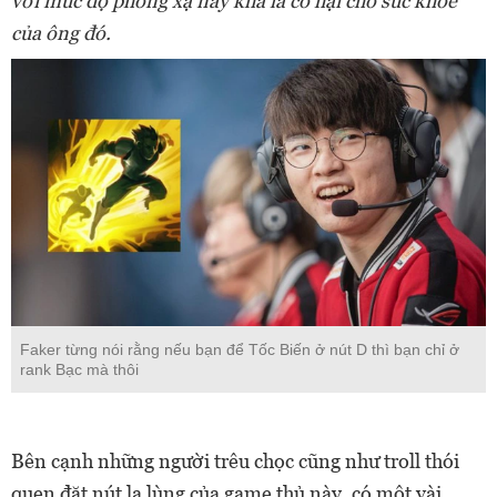
với mức độ phóng xạ này khá là có hại cho sức khỏe
của ông đó.
Faker từng nói rằng nếu bạn để Tốc Biến ở nút D thì bạn chỉ ở
rank Bạc mà thôi
Bên cạnh những người trêu chọc cũng như troll thói
quen đặt nút lạ lùng của game thủ này, có một vài