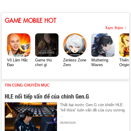
GAME MOBILE HOT
Xem thêm
Võ Lâm Hắc
Game thủ
Zenless Zone
Wuthering
Thiên 
Đạo
chơi gì
Zero
Waves
Origin
TIN CÙNG CHUYÊN MỤC
HLE nối tiếp vấn đề của chính Gen.G
Thất bại trước Gen.G còn khiến HLE
"kế thừa" luôn vấn đề của cựu vương
...
06/08/2026