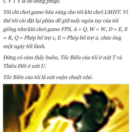
C V T Y là để dùng pings.
Tôi chỉ chơi game bắn súng cho tới khi chơi LMHT. Vì
thế tôi cài đặt lại phím để giữ mấy ngón tay của tôi
giống như khi chơi game FPS, A = Q, W = W, D = E, S
= R, Q = Phép bổ trợ 1, E = Phép bổ trợ 2, chúc ông
một ngày tốt lành.
Đừng có cảm thấy buồn, Tốc Biến của tôi ở nút T và
Thiêu Đốt ở nút U.
Tốc Biến của tôi là nút cuộn chuột nhé.