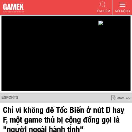
TÌM KIẾM
MỞ RỘNG
ESPORTS
QUAY LẠI
Chỉ vì không để Tốc Biến ở nút D hay
F, một game thủ bị cộng đồng gọi là
"người ngoài hành tinh"