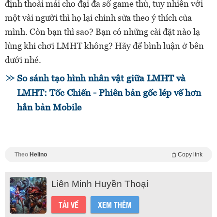
định thoải mái cho đại đa số game thủ, tuy nhiên với
một vài người thì họ lại chỉnh sửa theo ý thích của
mình. Còn bạn thì sao? Bạn có những cài đặt nào lạ
lùng khi chơi LMHT không? Hãy để bình luận ở bên
dưới nhé.
So sánh tạo hình nhân vật giữa LMHT và
LMHT: Tốc Chiến - Phiên bản gốc lép vế hơn
hẳn bản Mobile
Theo
Helino
Copy link
Liên Minh Huyền Thoại
TẢI VỀ
XEM THÊM