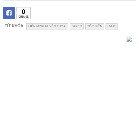
0
CHIA SẺ
TỪ KHÓA
LIÊN MINH HUYỀN THOẠI
FAKER
TỐC BIẾN
LMHT