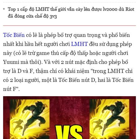
Top 1 cấp độ LMHT thế giới vẫn cày lên được lv2000 dù Riot
đã đóng cửa chế độ 3v3
Tốc Biến
có lẽ là phép bổ trợ quan trọng và phổ biến
nhất khi hầu hết người chơi
LMHT
đều sử dụng phép
này (có lẽ trừ game thủ cấp độ thấp hoặc người chơi
Yuumi mà thôi). Và với 2 nút mặc định cho phép bổ
trợ là D và F, thậm chí có khái niệm "trong LMHT chỉ
có 2 loại người, một là Tốc Biến nút D, hai là Tốc Biến
nút F".