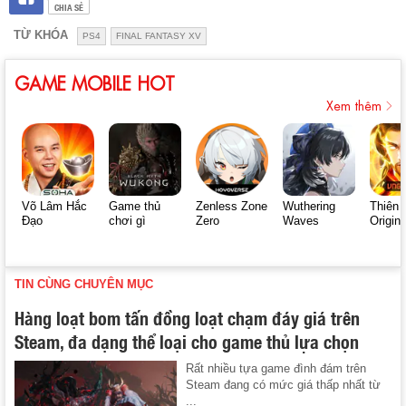
CHIA SẺ
TỪ KHÓA
PS4
FINAL FANTASY XV
GAME MOBILE HOT
Xem thêm
Võ Lâm Hắc
Game thủ
Zenless Zone
Wuthering
Thiên 
Đạo
chơi gì
Zero
Waves
Origin
TIN CÙNG CHUYÊN MỤC
Hàng loạt bom tấn đồng loạt chạm đáy giá trên
Steam, đa dạng thể loại cho game thủ lựa chọn
Rất nhiều tựa game đình đám trên
Steam đang có mức giá thấp nhất từ
...