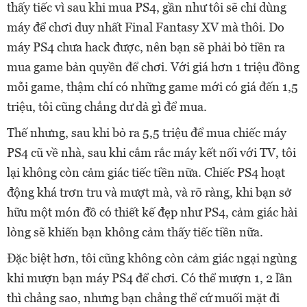
thấy tiếc vì sau khi mua PS4, gần như tôi sẽ chỉ dùng
máy để chơi duy nhất Final Fantasy XV mà thôi. Do
máy PS4 chưa hack được, nên bạn sẽ phải bỏ tiền ra
mua game bản quyền để chơi. Với giá hơn 1 triệu đồng
mỗi game, thậm chí có những game mới có giá đến 1,5
triệu, tôi cũng chẳng dư dả gì để mua.
Thế nhưng, sau khi bỏ ra 5,5 triệu để mua chiếc máy
PS4 cũ về nhà, sau khi cắm rắc máy kết nối với TV, tôi
lại không còn cảm giác tiếc tiền nữa. Chiếc PS4 hoạt
động khá trơn tru và mượt mà, và rõ ràng, khi bạn sở
hữu một món đồ có thiết kế đẹp như PS4, cảm giác hài
lòng sẽ khiến bạn không cảm thấy tiếc tiền nữa.
Đặc biệt hơn, tôi cũng không còn cảm giác ngại ngùng
khi mượn bạn máy PS4 để chơi. Có thể mượn 1, 2 lần
thì chẳng sao, nhưng bạn chẳng thể cứ muối mặt đi