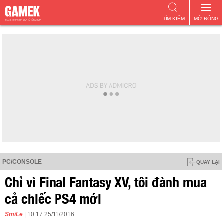
TÌM KIẾM
MỞ RỘNG
PC/CONSOLE
QUAY LẠI
Chỉ vì Final Fantasy XV, tôi đành mua
cả chiếc PS4 mới
SmiLe
| 10:17 25/11/2016