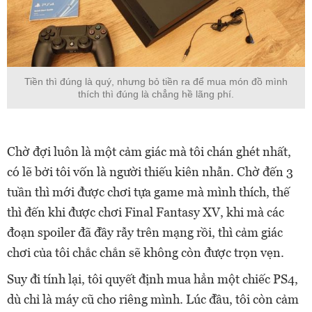
Tiền thì đúng là quý, nhưng bỏ tiền ra để mua món đồ mình
thích thì đúng là chẳng hề lãng phí.
Chờ đợi luôn là một cảm giác mà tôi chán ghét nhất,
có lẽ bởi tôi vốn là người thiếu kiên nhẫn. Chờ đến 3
tuần thì mới được chơi tựa game mà mình thích, thế
thì đến khi được chơi Final Fantasy XV, khi mà các
đoạn spoiler đã đầy rẫy trên mạng rồi, thì cảm giác
chơi của tôi chắc chắn sẽ không còn được trọn vẹn.
Suy đi tính lại, tôi quyết định mua hẳn một chiếc PS4,
dù chỉ là máy cũ cho riêng mình. Lúc đầu, tôi còn cảm