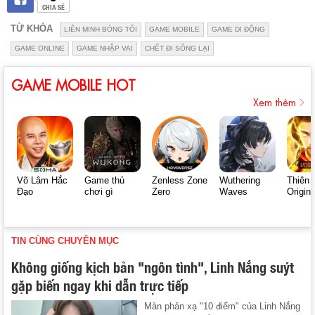
CHIA SẺ
TỪ KHÓA
LIÊN MINH BÓNG TỐI
GAME MOBILE
GAME DI ĐỘNG
GAME ONLINE
GAME NHẬP VAI
CHẾT ĐI SỐNG LẠI
GAME MOBILE HOT
Xem thêm
Võ Lâm Hắc
Game thủ
Zenless Zone
Wuthering
Thiên 
Đạo
chơi gì
Zero
Waves
Origin
TIN CÙNG CHUYÊN MỤC
Không giống kịch bản "ngôn tình", Linh Nắng suýt
gặp biến ngay khi dẫn trực tiếp
Màn phản xạ "10 điểm" của Linh Nắng