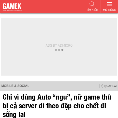
TÌM KIẾM
MỞ RỘNG
MOBILE & SOCIAL
QUAY LẠI
Chỉ vì dùng Auto “ngu”, nữ game thủ
bị cả server dí theo đập cho chết đi
sống lại