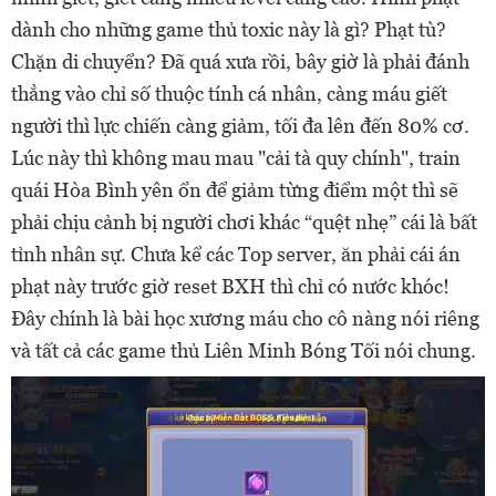
dành cho những game thủ toxic này là gì? Phạt tù?
Chặn di chuyển? Đã quá xưa rồi, bây giờ là phải đánh
thẳng vào chỉ số thuộc tính cá nhân, càng máu giết
người thì lực chiến càng giảm, tối đa lên đến 80% cơ.
Lúc này thì không mau mau "cải tà quy chính", train
quái Hòa Bình yên ổn để giảm từng điểm một thì sẽ
phải chịu cảnh bị người chơi khác “quệt nhẹ” cái là bất
tỉnh nhân sự. Chưa kể các Top server, ăn phải cái án
phạt này trước giờ reset BXH thì chỉ có nước khóc!
Đây chính là bài học xương máu cho cô nàng nói riêng
và tất cả các game thủ Liên Minh Bóng Tối nói chung.