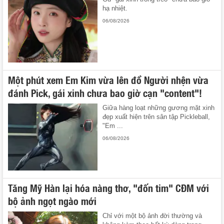
hạ nhiệt.
06/08/2026
Một phút xem Em Kim vừa lên đồ Người nhện vừa
đánh Pick, gái xinh chưa bao giờ cạn "content"!
Giữa hàng loạt những gương mặt xinh
đẹp xuất hiện trên sân tập Pickleball,
"Em ...
06/08/2026
Tăng Mỹ Hàn lại hóa nàng thơ, "đốn tim" CĐM với
bộ ảnh ngọt ngào mới
Chỉ với một bộ ảnh đời thường và