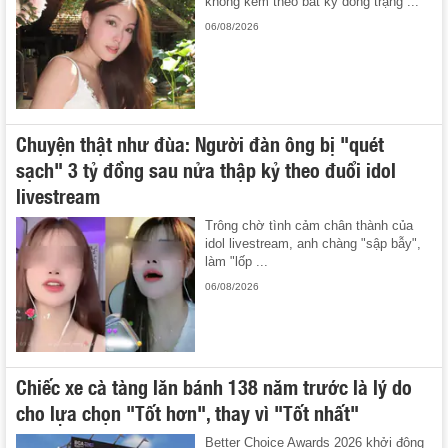
không kèm theo bất kỳ dòng trạng ...
06/08/2026
Chuyện thật như đùa: Người đàn ông bị "quét
sạch" 3 tỷ đồng sau nửa thập kỷ theo đuổi idol
livestream
Trông chờ tình cảm chân thành của
idol livestream, anh chàng "sập bẫy",
làm "lốp ...
06/08/2026
Chiếc xe cà tàng lăn bánh 138 năm trước là lý do
cho lựa chọn "Tốt hơn", thay vì "Tốt nhất"
Better Choice Awards 2026 khởi động