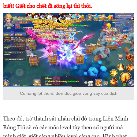
biết! Giết cho chết đi sống lại thì thôi.
Cô nàng lọt thỏm, đơn độc giữa vòng vây của địch
Theo đó, trở thành sát nhân chữ đỏ trong Liên Minh
Bóng Tối sẽ có các mốc level tùy theo số người mà
mình giết, giết càng nhiều level càng cao. Hình phạt