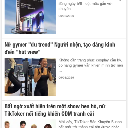
đúng ngày 5/8 - cột mốc gắn với
chuyến ...
06/08/2026
Nữ gymer "đu trend" Người nhện, tạo dáng kinh
điển "hút view"
Không cần trang phục cosplay cầu kỳ,
cô nàng gymer vẫn khiến mình trở nên
...
06/08/2026
Bất ngờ xuất hiện trên một show hẹn hò, nữ
TikToker nổi tiếng khiến CĐM tranh cãi
Mới đây, TikToker Bảo Khuyên Susan
bất ngờ trở thành cái tên được nhắc