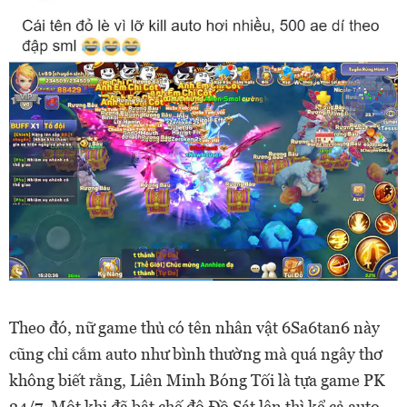
Theo đó, nữ game thủ có tên nhân vật 6Sa6tan6 này
cũng chỉ cắm auto như bình thường mà quá ngây thơ
không biết rằng, Liên Minh Bóng Tối là tựa game PK
24/7. Một khi đã bật chế độ Đồ Sát lên thì kể cả auto