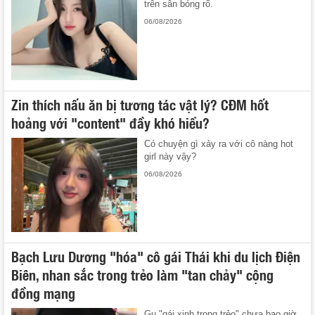
trên sân bóng rổ.
06/08/2026
Zin thích nấu ăn bị tương tác vật lý? CĐM hốt
hoảng với "content" đầy khó hiểu?
Có chuyện gì xảy ra với cô nàng hot
girl này vậy?
06/08/2026
Bạch Lưu Dương "hóa" cô gái Thái khi du lịch Điện
Biên, nhan sắc trong trẻo làm "tan chảy" cộng
đồng mạng
Gu "gái xinh trong trẻo" chưa bao giờ