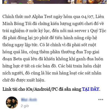
Chính thức mở Alpha Test ngày hôm qua 04/07, Liên
Minh Bóng Tối đã chứng kiến lượng người chơi đổ về
trải nghiệm ở mức kỷ lục, đến nỗi mà server 1 Quý Tộc
đã phải đóng lại 30 phút để tiến hành nâng cấp hệ
thống ngay lập tức. Có lẽ chính vì đã phải sốt ruột
hóng quá lâu, cộng thêm phần thưởng đua Top giai
đoạn Beta quá lớn đã khiến không khí ganh đua luôn
hừng hực ở tất cả các bản đồ. Các bãi train luôn chật
ních người, đó cũng là lúc mà hàng loạt các sát nhân
chữ đỏ được xuất hiện.
Link tải cho iOs/Android/PC đã sẵn sàng
TẠI ĐÂY
.