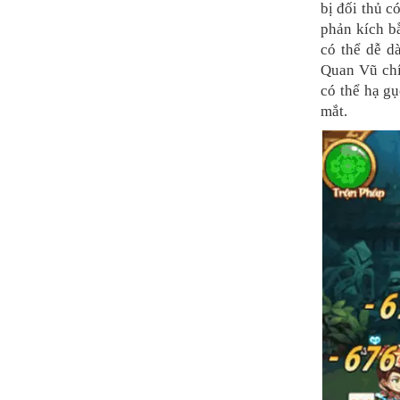
bị đối thủ c
phản kích b
có thể dễ d
Quan Vũ chí
có thể hạ gụ
mắt.