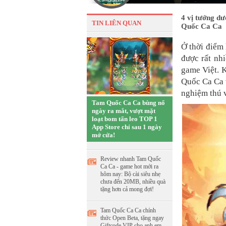
4 vị tướng d
TIN LIÊN QUAN
Quốc Ca Ca
Ở thời điểm 
được rất nh
game Việt. 
Quốc Ca Ca v
nghiệm thú v
Tam Quốc Ca Ca bùng nổ
ngày ra mắt, vượt mặt
loạt bom tấn leo TOP 1
App Store chỉ sau 1 ngày
mở cửa!
Review nhanh Tam Quốc
Ca Ca - game hot mới ra
hôm nay: Bộ cài siêu nhẹ
chưa đến 20MB, nhiều quà
tặng hơn cả mong đợi!
Tam Quốc Ca Ca chính
thức Open Beta, tặng ngay
Giftcode VIP cho anh em