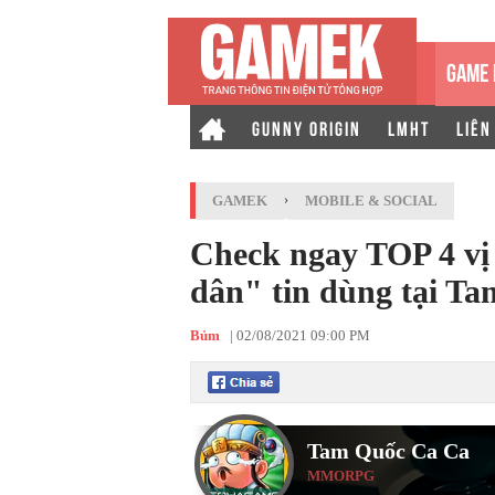
GAME 
GUNNY ORIGIN
LMHT
LIÊN
GAMEK
›
MOBILE & SOCIAL
Check ngay TOP 4 vị 
dân" tin dùng tại T
Bủm
|
02/08/2021 09:00 PM
Tam Quốc Ca Ca
MMORPG