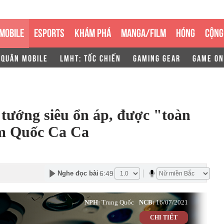
MOBILE
ESPORTS
KHÁM PHÁ
MANGA/FILM
HÓNG
CỘNG
 QUÂN MOBILE
LMHT: TỐC CHIẾN
GAMING GEAR
GAME ON
tướng siêu ổn áp, được "toàn
am Quốc Ca Ca
6:49
Nghe đọc bài
NPH:
Trung Quốc
NCB:
16/07/2021
CHI TIẾT