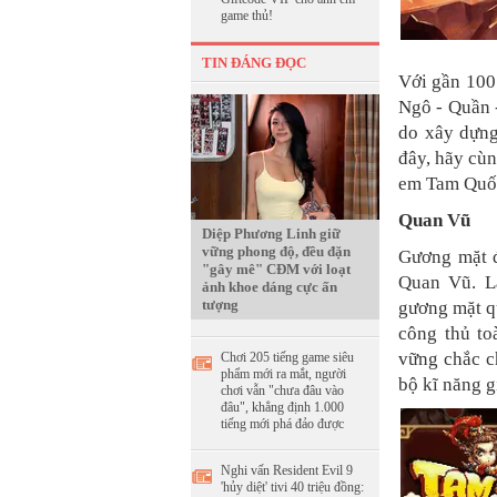
game thủ!
TIN ĐÁNG ĐỌC
Với gần 100 
Ngô - Quần 
do xây dựng
đây, hãy cùn
em Tam Quốc
Quan Vũ
Diệp Phương Linh giữ
vững phong độ, đều đặn
Gương mặt đ
"gây mê" CĐM với loạt
Quan Vũ. L
ảnh khoe dáng cực ấn
tượng
gương mặt qu
công thủ to
vững chắc c
Chơi 205 tiếng game siêu
phẩm mới ra mắt, người
bộ kĩ năng 
chơi vẫn "chưa đâu vào
đâu", khẳng định 1.000
tiếng mới phá đảo được
Nghi vấn Resident Evil 9
'hủy diệt' tivi 40 triệu đồng: