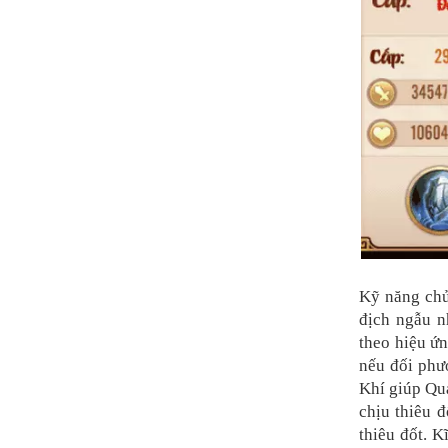
Kỹ năng chủ
địch ngẫu n
theo hiệu ứn
nếu đối phư
Khí giúp Qua
chịu thiêu đ
thiêu đốt. 