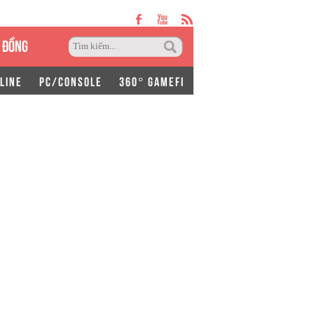
 ĐỒNG
LINE
PC/CONSOLE
360° GAMEFI