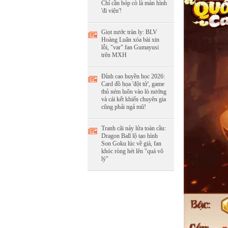
Chỉ cần bóp cò là màn hình
'đi viện'!
Giọt nước tràn ly: BLV
Hoàng Luân xóa bài xin
lỗi, "var" fan Gumayusi
trên MXH
Đỉnh cao huyền học 2026:
Card đồ họa 'đột tử', game
thủ ném luôn vào lò nướng
và cái kết khiến chuyên gia
cũng phải ngả mũ!
Tranh cãi nảy lửa toàn cầu:
Dragon Ball lộ tạo hình
Son Goku lúc về già, fan
khóc ròng hét lên "quá vô
lý"