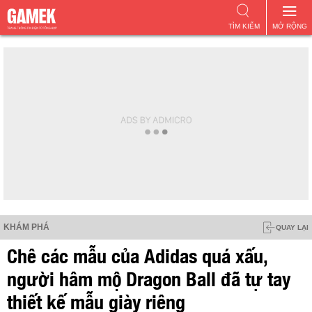
TÌM KIẾM
MỞ RỘNG
KHÁM PHÁ
QUAY LẠI
Chê các mẫu của Adidas quá xấu,
người hâm mộ Dragon Ball đã tự tay
thiết kế mẫu giày riêng