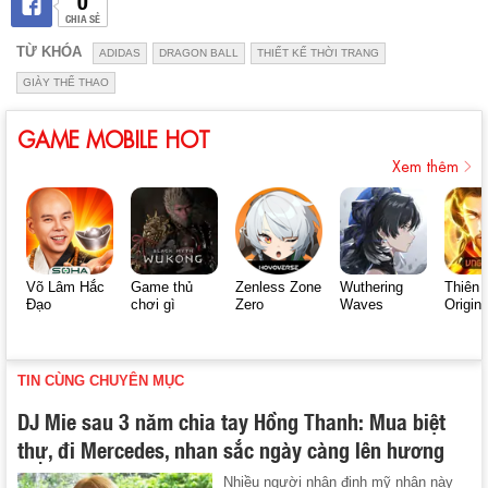
CHIA SẺ
TỪ KHÓA
ADIDAS
DRAGON BALL
THIẾT KẾ THỜI TRANG
GIÀY THỂ THAO
GAME MOBILE HOT
Xem thêm
Võ Lâm Hắc
Game thủ
Zenless Zone
Wuthering
Thiên 
Đạo
chơi gì
Zero
Waves
Origin
TIN CÙNG CHUYÊN MỤC
DJ Mie sau 3 năm chia tay Hồng Thanh: Mua biệt
thự, đi Mercedes, nhan sắc ngày càng lên hương
Nhiều người nhận định mỹ nhân này