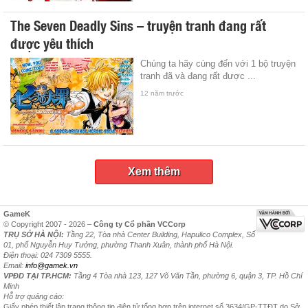
The Seven Deadly Sins – truyện tranh đang rất
được yêu thích
Chúng ta hãy cùng đến với 1 bộ truyện
tranh đã và đang rất được ...
12 năm trước
Xem thêm
GameK
© Copyright 2007 - 2026 –
Công ty Cổ phần VCCorp
TRỤ SỞ HÀ NỘI:
Tầng 22, Tòa nhà Center Building, Hapulico Complex, Số
01, phố Nguyễn Huy Tưởng, phường Thanh Xuân, thành phố Hà Nội.
Điện thoại: 024 7309 5555.
Email:
info@gamek.vn
VPĐD TẠI TP.HCM:
Tầng 4 Tòa nhà 123, 127 Võ Văn Tần, phường 6, quận 3, TP. Hồ Chí
Minh
Hỗ trợ quảng cáo:
Giấy phép thiết lập trang thông tin điện tử tổng hợp trên internet số 3634/GP-TTĐT do Sở