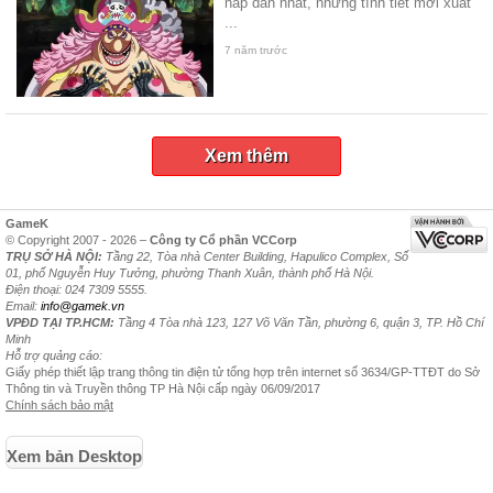
hấp dẫn nhất, những tình tiết mới xuất
...
7 năm trước
Xem thêm
GameK
© Copyright 2007 - 2026 –
Công ty Cổ phần VCCorp
TRỤ SỞ HÀ NỘI:
Tầng 22, Tòa nhà Center Building, Hapulico Complex, Số
01, phố Nguyễn Huy Tưởng, phường Thanh Xuân, thành phố Hà Nội.
Điện thoại: 024 7309 5555.
Email:
info@gamek.vn
VPĐD TẠI TP.HCM:
Tầng 4 Tòa nhà 123, 127 Võ Văn Tần, phường 6, quận 3, TP. Hồ Chí
Minh
Hỗ trợ quảng cáo:
Giấy phép thiết lập trang thông tin điện tử tổng hợp trên internet số 3634/GP-TTĐT do Sở
Thông tin và Truyền thông TP Hà Nội cấp ngày 06/09/2017
Chính sách bảo mật
Xem bản Desktop