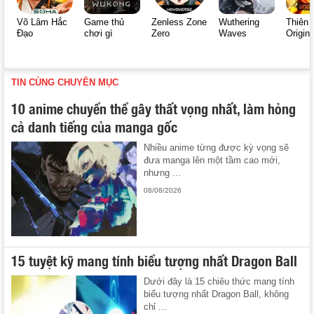
Võ Lâm Hắc
Game thủ
Zenless Zone
Wuthering
Thiên 
Đạo
chơi gì
Zero
Waves
Origin
TIN CÙNG CHUYÊN MỤC
10 anime chuyển thể gây thất vọng nhất, làm hỏng
cả danh tiếng của manga gốc
Nhiều anime từng được kỳ vọng sẽ
đưa manga lên một tầm cao mới,
nhưng ...
08/08/2026
15 tuyệt kỹ mang tính biểu tượng nhất Dragon Ball
Dưới đây là 15 chiêu thức mang tính
biểu tượng nhất Dragon Ball, không
chỉ ...