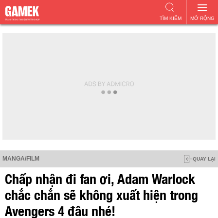
TÌM KIẾM
MỞ RỘNG
MANGA/FILM
QUAY LẠI
Chấp nhận đi fan ơi, Adam Warlock
chắc chắn sẽ không xuất hiện trong
Avengers 4 đâu nhé!