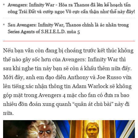
Avengers: Infinity War - Hóa ra Thanos đã lên kế hoạch tấn
công Trái Đất và cướp ngọc Vô cực cẩn thận như thế này đây!
Sau Avengers: Infinity War, Thanos chính là ác nhân trong
Series Agents of S.H.I.E.L.D. mùa 5
Nếu bạn vẫn còn đang bị choáng trước kết thúc không
thể nào gây sốc hơn của Avengers: Infinity War thì
sau khi nghe tin này bạn sẽ còn á khẩu thêm nữa đấy.
Mới đây, anh em đạo diễn Anthony và Joe Russo vừa
lên tiếng xác nhận thông tin Adam Warlock sẽ không
góp mặt trong Avengers 4 mặc cho fan có đưa ra bao
nhiêu đồn đoán xung quanh “quân át chủ bài” này đi
nữa.