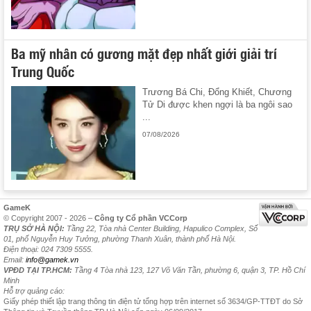
Ba mỹ nhân có gương mặt đẹp nhất giới giải trí
Trung Quốc
Trương Bá Chi, Đổng Khiết, Chương
Tử Di được khen ngợi là ba ngôi sao
...
07/08/2026
GameK
© Copyright 2007 - 2026 –
Công ty Cổ phần VCCorp
TRỤ SỞ HÀ NỘI:
Tầng 22, Tòa nhà Center Building, Hapulico Complex, Số
01, phố Nguyễn Huy Tưởng, phường Thanh Xuân, thành phố Hà Nội.
Điện thoại: 024 7309 5555.
Email:
info@gamek.vn
VPĐD TẠI TP.HCM:
Tầng 4 Tòa nhà 123, 127 Võ Văn Tần, phường 6, quận 3, TP. Hồ Chí
Minh
Hỗ trợ quảng cáo:
Giấy phép thiết lập trang thông tin điện tử tổng hợp trên internet số 3634/GP-TTĐT do Sở