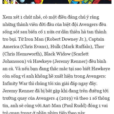
Xem xét 1 chút nhé, có một điều đáng chú ý rằng
những thành viên đời đầu của biệt đội Avengers đều
sống sót sau biến cố 1 nửa cư dân thiên hà tan thành
tro bụi. Từ Iron Man (Robert Downey Jr.), Captain
America (Chris Evans), Hulk (Mark Ruffalo), Thor
(Chris Hemsworth), Black Widow (Scarlett
Johansson) và Hawkeye (Jeremy Renner) đều bình
an cả. Và nếu bạn đang thắc mắc tại sao biết Hawkeye
còn sống vì anh không hề xuất hiện trong Avengers:
Infinity War thì chúng tôi xin giải đáp ngay đây.
Jeremy Renner đã bị bắt gặp khi đang trên đường tới
trường quay của Avengers 4 (2019) và theo 1 số thông
tin, anh sẽ cùng với Ant-Man (Paul Rudd) đóng 1 vai
trò quan trọng ở phần phim tiếp theo này.