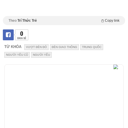
Theo
Trí Thức Trẻ
Copy link
0
CHIA SẺ
TỪ KHÓA
VƯỢT ĐÈN ĐỎ
ĐÈN GIAO THÔNG
TRUNG QUỐC
NGƯỜI YÊU CŨ
NGƯỜI YÊU