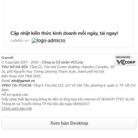
Cập nhật kiến thức kinh doanh mỗi ngày, tải ngay!
cafebiz.vn
GameK
© Copyright 2007 - 2026 –
Công ty Cổ phần VCCorp
TRỤ SỞ HÀ NỘI:
Tầng 22, Tòa nhà Center Building, Hapulico Complex, Số
01, phố Nguyễn Huy Tưởng, phường Thanh Xuân, thành phố Hà Nội.
Điện thoại: 024 7309 5555.
Email:
info@gamek.vn
VPĐD TẠI TP.HCM:
Tầng 4 Tòa nhà 123, 127 Võ Văn Tần, phường 6, quận 3, TP. Hồ Chí
Minh
Hỗ trợ quảng cáo:
Giấy phép thiết lập trang thông tin điện tử tổng hợp trên internet số 3634/GP-TTĐT do Sở
Thông tin và Truyền thông TP Hà Nội cấp ngày 06/09/2017
Chính sách bảo mật
Xem bản Desktop