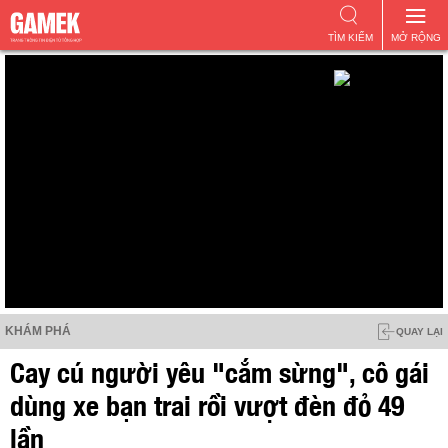
TÌM KIẾM
MỞ RỘNG
KHÁM PHÁ
QUAY LẠI
Cay cú người yêu "cắm sừng", cô gái
dùng xe bạn trai rồi vượt đèn đỏ 49
lần