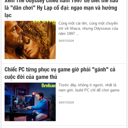
là "dân chơi" Hy Lạp cổ đại: ngạo mạn và hưởng
lạc
Cùng một cái tên, cùng một chuyến
trở về Ithaca, nhưng Odysseus của
năm 1997 ...
30/07/2026
Chiếc PC từng phục vụ game giờ phải "gánh" cả
cuộc đời của game thủ
Trước đây, không ít người, nhất là
nam giới, build PC chỉ để chơi game
...
29/07/2026