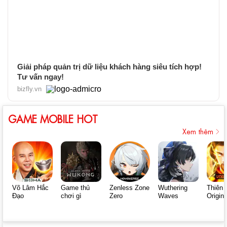
Giải pháp quản trị dữ liệu khách hàng siêu tích hợp!
Tư vấn ngay!
bizfly.vn
GAME MOBILE HOT
Xem thêm
Võ Lâm Hắc
Game thủ
Zenless Zone
Wuthering
Thiên 
Đạo
chơi gì
Zero
Waves
Origin