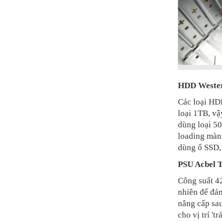
HDD Wester
Các loại HD
loại 1TB, vậ
dùng loại 50
loading màn 
dùng ổ SSD, 
PSU Acbel
Công suất 42
nhiên để đảm
nâng cấp sa
cho vị trí 't