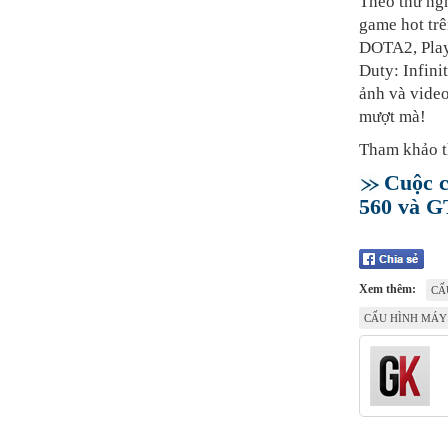
Theo thử ngh
game hot tr
DOTA2, Play
Duty: Infini
ảnh và video
mượt mà!
Tham khảo t
Cuộc c
560 và G
Xem thêm:
CẤ
CẤU HÌNH MÁY