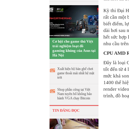
Kỳ thi Đại H
rất cần một
biết điểm, l
dài hơi sau 
hết sức hợp 
Cơ hội cho game thủ Việt
nhu cầu trên
trải nghiệm loạt đồ
gaming khủng của Asus tại
CPU AMD R
Hà Nội
Đây là loại
tốt đến từ 4
Xuất hiện bộ bàn ghế chơi
game thoải mái nhất hệ mặt
mức khá song
trời
1400 thể hiệ
render video
Shop phần cứng tại Việt
Nam tuyên bố không bảo
trình, đồ ho
hành VGA chạy Bitcoin
TIN ĐÁNG ĐỌC