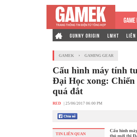
GAME 
GUNNY ORIGIN
LMHT
LIÊN
GAMEK
›
GAMING GEAR
Cấu hình máy tính tu
Đại Học xong: Chiến 
quá đắt
RED
|
25/06/2017 06:00 PM
Cấu hình máy
TIN LIÊN QUAN
thủ mới thi Đ