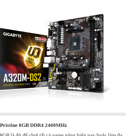
Pristine 8GB DDR4 2400MHz
8GB là đủ để chơi tất cả game nặng hiện nay hoặc làm đa