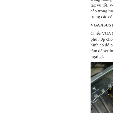
tác vụ tốt. 
cấp trong tư
trong các cô
VGA ASUS 
Chiếc VGA GT
phù hợp cho 
hình có độ p
tâm để sett
ngại gì.