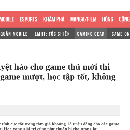
MOBILE
ESPORTS
KHÁM PHÁ
MANGA/FILM
HÓNG
CỘNG
 QUÂN MOBILE
LMHT: TỐC CHIẾN
GAMING GEAR
GAME ON
yệt hảo cho game thủ mới thi
game mượt, học tập tốt, không
 tính cực tốt trong tầm giá khoảng 13 triệu đồng cho các game
ại Học xong giải trí cũng như chuẩn bị cho tương lai.