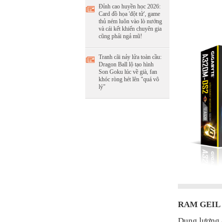
Đỉnh cao huyền học 2026:
Card đồ họa 'đột tử', game
thủ ném luôn vào lò nướng
và cái kết khiến chuyên gia
cũng phải ngả mũ!
Tranh cãi nảy lửa toàn cầu:
Dragon Ball lộ tạo hình
Son Goku lúc về già, fan
khóc ròng hét lên "quá vô
lý"
RAM GEIL 
Dung lượng 