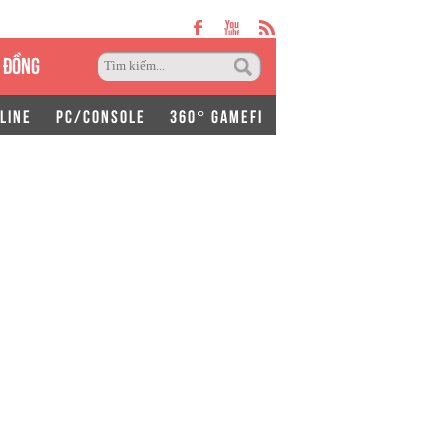
 ĐỒNG
LINE
PC/CONSOLE
360° GAMEFI