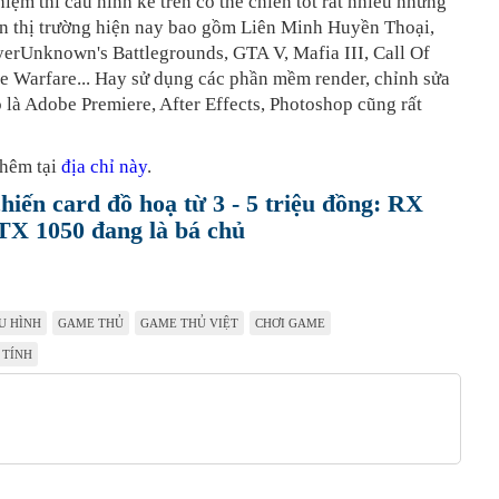
iệm thì cấu hình kể trên có thể chiến tốt rất nhiều những
ên thị trường hiện nay bao gồm Liên Minh Huyền Thoại,
erUnknown's Battlegrounds, GTA V, Mafia III, Call Of
te Warfare... Hay sử dụng các phần mềm render, chỉnh sửa
 là Adobe Premiere, After Effects, Photoshop cũng rất
hêm tại
địa chỉ này
.
hiến card đồ hoạ từ 3 - 5 triệu đồng: RX
TX 1050 đang là bá chủ
U HÌNH
GAME THỦ
GAME THỦ VIỆT
CHƠI GAME
 TÍNH