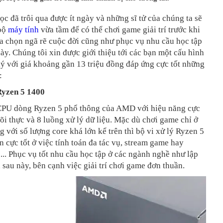
ọc đã trôi qua được ít ngày và những sĩ tử của chúng ta sẽ
 bộ
máy tính
vừa tầm để có thể chơi game giải trí trước khi
ựa chọn ngã rẽ cuộc đời cũng như phục vụ nhu cầu học tập
này. Chúng tôi xin được giới thiệu tới các bạn một cấu hình
lý với giá khoảng gần 13 triệu đồng đáp ứng cực tốt những
:
yzen 5 1400
 CPU dòng Ryzen 5 phổ thông của AMD với hiệu năng cực
 lõi thực và 8 luồng xử lý dữ liệu. Mặc dù chơi game chỉ ở
 với số lượng core khá lớn kể trên thì bộ vi xử lý Ryzen 5
n cực tốt ở việc tính toán đa tác vụ, stream game hay
... Phục vụ tốt nhu cầu học tập ở các ngành nghề như lập
ạ sau này, bên cạnh việc giải trí chơi game đơn thuần.