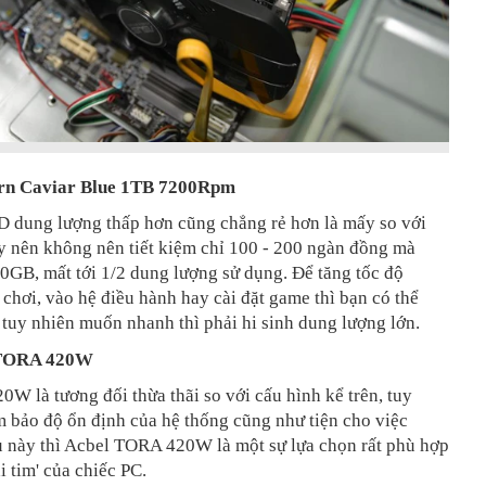
n Caviar Blue 1TB 7200Rpm
D dung lượng thấp hơn cũng chẳng rẻ hơn là mấy so với
y nên không nên tiết kiệm chỉ 100 - 200 ngàn đồng mà
0GB, mất tới 1/2 dung lượng sử dụng. Để tăng tốc độ
chơi, vào hệ điều hành hay cài đặt game thì bạn có thể
tuy nhiên muốn nhanh thì phải hi sinh dung lượng lớn.
 TORA 420W
0W là tương đối thừa thãi so với cấu hình kể trên, tuy
 bảo độ ổn định của hệ thống cũng như tiện cho việc
u này thì Acbel TORA 420W là một sự lựa chọn rất phù hợp
rái tim' của chiếc PC.