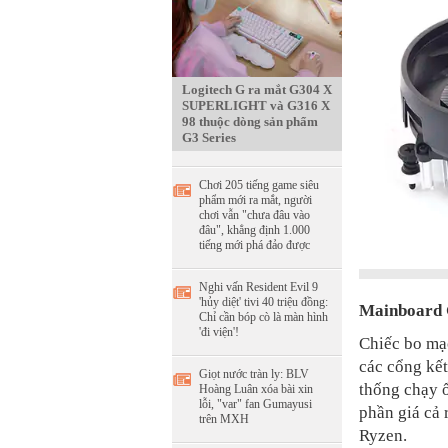
Logitech G ra mắt G304 X
SUPERLIGHT và G316 X
98 thuộc dòng sản phẩm
G3 Series
Chơi 205 tiếng game siêu
phẩm mới ra mắt, người
chơi vẫn "chưa đâu vào
đâu", khẳng định 1.000
tiếng mới phá đảo được
Nghi vấn Resident Evil 9
'hủy diệt' tivi 40 triệu đồng:
Mainboard
Chỉ cần bóp cò là màn hình
'đi viện'!
Chiếc bo mạ
các cổng kết
Giọt nước tràn ly: BLV
thống chạy ổ
Hoàng Luân xóa bài xin
lỗi, "var" fan Gumayusi
phần giá cả 
trên MXH
Ryzen.