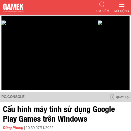
TÌM KIẾM
MỞ RỘNG
PC/CONSOLE
QUAY LẠI
Cấu hình máy tính sử dụng Google
Play Games trên Windows
Đông Phong
| 10:39 07/11/2022