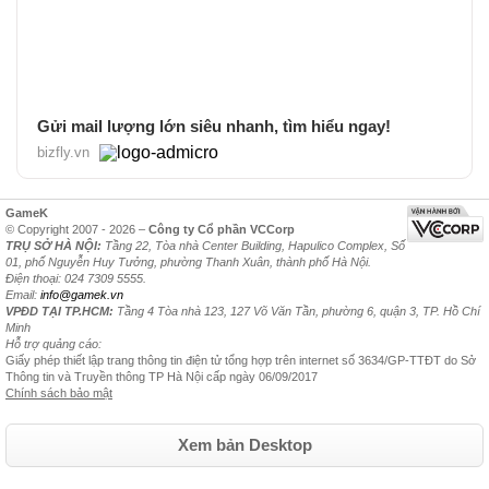
Gửi mail lượng lớn siêu nhanh, tìm hiểu ngay!
bizfly.vn
GameK
© Copyright 2007 - 2026 –
Công ty Cổ phần VCCorp
TRỤ SỞ HÀ NỘI:
Tầng 22, Tòa nhà Center Building, Hapulico Complex, Số
01, phố Nguyễn Huy Tưởng, phường Thanh Xuân, thành phố Hà Nội.
Điện thoại: 024 7309 5555.
Email:
info@gamek.vn
VPĐD TẠI TP.HCM:
Tầng 4 Tòa nhà 123, 127 Võ Văn Tần, phường 6, quận 3, TP. Hồ Chí
Minh
Hỗ trợ quảng cáo:
Giấy phép thiết lập trang thông tin điện tử tổng hợp trên internet số 3634/GP-TTĐT do Sở
Thông tin và Truyền thông TP Hà Nội cấp ngày 06/09/2017
Chính sách bảo mật
Xem bản Desktop