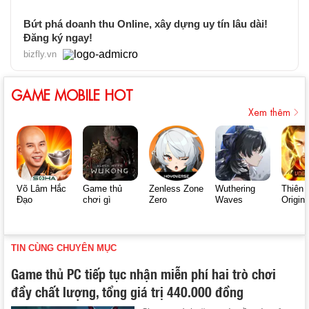
Bứt phá doanh thu Online, xây dựng uy tín lâu dài!
Đăng ký ngay!
bizfly.vn
GAME MOBILE HOT
Xem thêm
Võ Lâm Hắc
Game thủ
Zenless Zone
Wuthering
Thiên 
Đạo
chơi gì
Zero
Waves
Origin
TIN CÙNG CHUYÊN MỤC
Game thủ PC tiếp tục nhận miễn phí hai trò chơi
đầy chất lượng, tổng giá trị 440.000 đồng