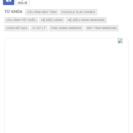
CHIA SẺ
TỪ KHÓA
CẤU HÌNH MÁY TÍNH
GOOGLE PLAY GAMES
CẤU HÌNH TỐI THIỂU
HỆ ĐIỀU HÀNH
HỆ ĐIỀU HÀNH WINDOWS
CARD ĐỒ HỌA
VI XỬ LÝ
ỨNG DỤNG ANDROID
MÁY TÍNH WINDOWS