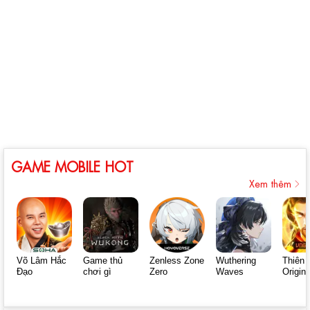
GAME MOBILE HOT
Xem thêm
Võ Lâm Hắc
Game thủ
Zenless Zone
Wuthering
Thiên 
Đạo
chơi gì
Zero
Waves
Origin