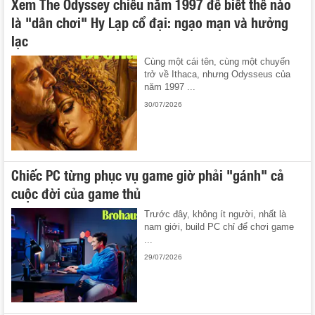
Xem The Odyssey chiếu năm 1997 để biết thế nào
là "dân chơi" Hy Lạp cổ đại: ngạo mạn và hưởng
lạc
Cùng một cái tên, cùng một chuyến
trở về Ithaca, nhưng Odysseus của
năm 1997 ...
30/07/2026
Chiếc PC từng phục vụ game giờ phải "gánh" cả
cuộc đời của game thủ
Trước đây, không ít người, nhất là
nam giới, build PC chỉ để chơi game
...
29/07/2026