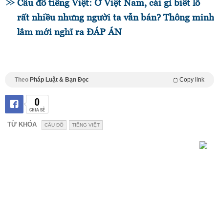
Câu đố tiếng Việt: Ở Việt Nam, cái gì biết lỗ
rất nhiều nhưng người ta vẫn bán? Thông minh
lắm mới nghĩ ra ĐÁP ÁN
Theo
Pháp Luật & Bạn Đọc
Copy link
0
CHIA SẺ
TỪ KHÓA
CÂU ĐỐ
TIẾNG VIỆT