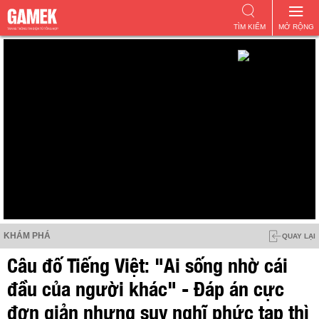
TÌM KIẾM
MỞ RỘNG
KHÁM PHÁ
QUAY LẠI
Câu đố Tiếng Việt: "Ai sống nhờ cái
đầu của người khác" - Đáp án cực
đơn giản nhưng suy nghĩ phức tạp thì