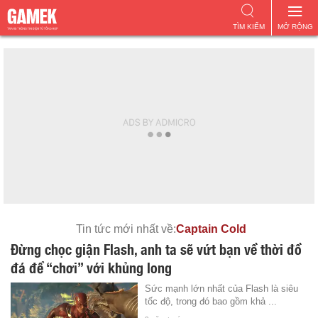
TÌM KIẾM
MỞ RỘNG
Tin tức mới nhất về:
Captain Cold
Đừng chọc giận Flash, anh ta sẽ vứt bạn về thời đồ
đá để “chơi” với khủng long
Sức mạnh lớn nhất của Flash là siêu
tốc độ, trong đó bao gồm khả ...