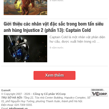
9 năm trước
Giới thiệu các nhân vật đặc sắc trong bom tấn siêu
anh hùng Injustice 2 (phần 13): Captain Cold
Captain Cold là một nhân vật phản diện
hư cấu, được xuất hiện trong vũ ...
9 năm trước
Xem thêm
GameK
© Copyright 2007 - 2026 –
Công ty Cổ phần VCCorp
TRỤ SỞ HÀ NỘI:
Tầng 22, Tòa nhà Center Building, Hapulico Complex, Số
01, phố Nguyễn Huy Tưởng, phường Thanh Xuân, thành phố Hà Nội.
Điện thoại: 024 7309 5555.
Email:
info@gamek.vn