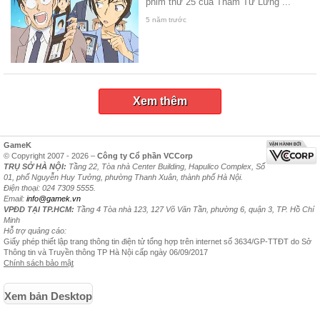
phim thứ 25 của Thám Tử Lừng ...
5 năm trước
Xem thêm
GameK
© Copyright 2007 - 2026 –
Công ty Cổ phần VCCorp
TRỤ SỞ HÀ NỘI:
Tầng 22, Tòa nhà Center Building, Hapulico Complex, Số
01, phố Nguyễn Huy Tưởng, phường Thanh Xuân, thành phố Hà Nội.
Điện thoại: 024 7309 5555.
Email:
info@gamek.vn
VPĐD TẠI TP.HCM:
Tầng 4 Tòa nhà 123, 127 Võ Văn Tần, phường 6, quận 3, TP. Hồ Chí
Minh
Hỗ trợ quảng cáo:
Giấy phép thiết lập trang thông tin điện tử tổng hợp trên internet số 3634/GP-TTĐT do Sở
Thông tin và Truyền thông TP Hà Nội cấp ngày 06/09/2017
Chính sách bảo mật
Xem bản Desktop