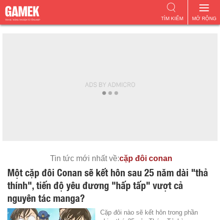
TÌM KIẾM
MỞ RỘNG
Tin tức mới nhất về:
cặp đôi conan
Một cặp đôi Conan sẽ kết hôn sau 25 năm dài "thả
thính", tiến độ yêu đương "hấp tấp" vượt cả
nguyên tác manga?
Cặp đôi nào sẽ kết hôn trong phần